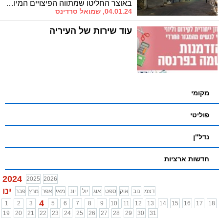
פיצוי חלקי
באוצר החליטו שמתווה הפיצויים המיוחד לעסקים בטווח של עד 40 ק"מ מהרצועה יחול עד נובמבר. בדצמבר, הפיצוי יהיה חלקי בהתאם למתווה הכלל ארצי
04.01.24, שמואל סרדינס
עוד שירות של העיריה
מקומי
פוליטי
נדל"ן
חדשות ארציות
2024
2025
2026
ינו
דצמ
נוב
אוק
ספט
אוג
יול
יונ
מאי
אפר
מרץ
פבר
4
1
2
3
5
6
7
8
9
10
11
12
13
14
15
16
17
18
19
20
21
22
23
24
25
26
27
28
29
30
31