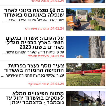
04.01.24, מנהל האתר
בת 50 נפצעה בינוני לאחר
שנפלה באוטובוס באשדוד
צוותי הרפואה של איחוד הצלה העניקו טיפול רפואי לנוסעת כבת 50 שנפצעה בינוני לאחר שנפלה באוטובוס בשד' הנשיא ויצמן באשדוד
04.01.24, מערכת אשדודס
על הגובה: אשדוד במקום
השני בארץ בבניית מגדלי
מגורים בשנת 2023
על פי ניתוח חדש שערך הפורום הישראלי לגורדי שחקים ובנייה עירונית לנתוני הלשכה המרכזית לסטטיסטיקה (הלמ"ס), בשנת 2023 נבנו בעיר 732 דירות בבניינים בני 16 קומות ומעלה – נתון שמציב את אשדוד במקום השני בארץ אחרי בת ים
04.01.24, מערכת האתר
צעיר נוסף נעצר בפרשת
התקיפה החמורה באשדוד
עצור שלישי בפרשה החמורה שאירעה בסוף השבוע באשדוד, במהלכה נדקר נער בן 18 לאחר הותקף על ידי חבורה עימה היה מסוכסך. על פי החשד, לאירוע היו עדים עשרות צעירים וצפויים מעצרים נוספים
04.01.24, עופר אשטוקר
מתווה הפיצויים המלא
לעסקים באשדוד יחול עד
נובמבר - בדצמבר יינתן