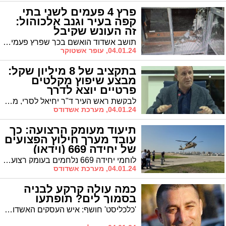
פרץ 4 פעמים לשני בתי
קפה בעיר וגנב אלכוהול:
זה העונש שקיבל
תושב אשדוד הואשם בכך שפרץ פעמיים לבית קפה מוכר באשדוד תוך שהוא גורם נזק למקום - כדי לגנוב אלכוהול. זה מה שגזר עליו בית המשפט במסגרת הסדר טיעון אליו הגיעו הצדדים
04.01.24, עופר אשטוקר
בתקציב של 8 מיליון שקל:
מבצע שיפוץ מקלטים
פרטיים יוצא לדרך
לבקשת ראש העיר ד"ר יחיאל לסרי, משרד הבינוי והשיכון העביר לאשדוד תקציב של כ-8 מיליון שקלים לטובת התוכנית שגובשה בלשכת ראש העיר לשיפוץ 1,720 מקלטים ברחבי אשדוד
04.01.24, מערכת אשדודס
תיעוד מעומק הרצועה: כך
עובד מערך חילוץ הפצועים
של יחידה 669 (וידאו)
לוחמי יחידה 669 נלחמים בעומק רצועת עזה ונמצאים בכל מקום אסטרטגי עם הכוחות המתמרנים. עד כה פינו לוחמי היחידה ביחד עם לוחמי יחידת הניוד 5515 ומערך מסוקי הסער של חיל האוויר למעלה מ-1000 פצועים במהלך הלחימה. צפו בתיעוד
04.01.24, מערכת אשדודס
כמה עולה קרקע לבניה
בסמוך לים? תופתעו
'כלכליסט' חושף: איש העסקים האשדודי ג'קי בן זקן רכש קרקע לבניה בסמוך לחוף. כמה עלתה העיסקה?