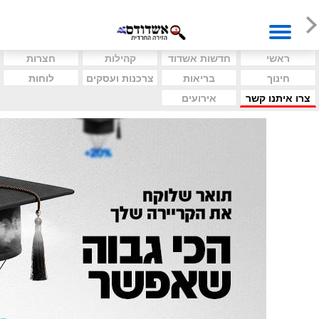
ראשי
חדשות אשדוד
קהילות
חצרות
חינוך
בריאות
צרכנות ועסקים
לוחות
צרו איתנו קשר
אירועים