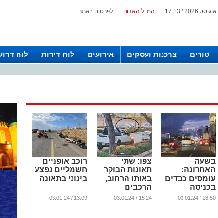
|
המייל האדום
|
לפרסום באתר
טורים
צרכנות ועסקים
אירועים
לוח דירות
לוח דרוש
בשעה
צפו: שתי
רוכב אופניים
האחרונה:
תאונות הבוקר
חשמליים נפצע
עומסים כבדים
באותו הרחוב,
בינוני בתאונה
בכניסה
הרכבים
...
הדרומית
התהפכו,
13:09 / 03.01.24
15:24 / 03.01.24
18:50 / 03.01.24
בעקבות
הנוסעים ניצלו
אוטובוס תקוע
בנס (וידאו)