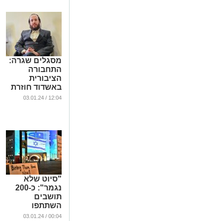
מסגלים שגרה:
התחבורה
הציבורית
באשדוד חוזרת
לשגרה מלאה
12:04 / 03.01.24
...
"סיוט שלא
נגמר": כ-200
תושבים
השתתפו
בעצרת לשחרור
00:04 / 03.01.24