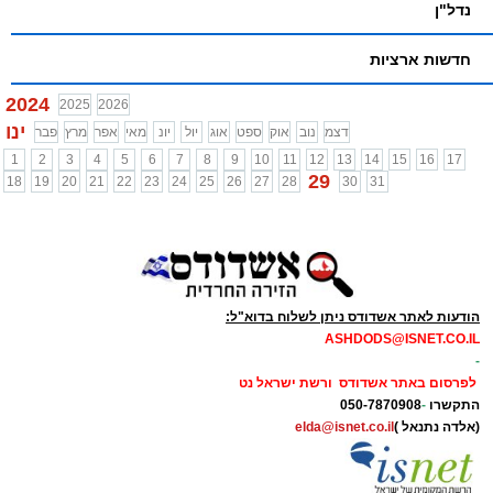
נדל"ן
חדשות ארציות
2024
2025
2026
ינו
דצמ
נוב
אוק
ספט
אוג
יול
יונ
מאי
אפר
מרץ
פבר
1
2
3
4
5
6
7
8
9
10
11
12
13
14
15
16
17
29
18
19
20
21
22
23
24
25
26
27
28
30
31
הודעות לאתר אשדודס ניתן לשלוח בדוא"ל:
ASHDODS@ISNET.CO.IL
-
לפרסום באתר אשדודס ורשת ישראל נט
התקשרו
-
050-7870908
(אלדה נתנאל )
elda@isnet.co.il