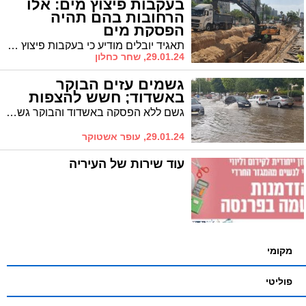
בעקבות פיצוץ מים: אלו
הרחובות בהם תהיה
הפסקת מים
תאגיד יובלים מודיע כי בעקבות פיצוץ מים גדול ולא צפוי בפינת הרחובות הנפט - היוזמה, תתקיים סגירת מים ברחובות היוזמה, הבטיחות, הנפט והקידמה
29.01.24, שחר כחלון
גשמים עזים הבוקר
באשדוד; חשש להצפות
גשם ללא הפסקה באשדוד והבוקר גשמים עזים עם חשש להצפות. לפי שעה, צוותי עיריית אשדוד פרוסים ברחבי העיר ומגיבים לכל אירוע עם חשש למפגע ממזג האוויר
29.01.24, עופר אשטוקר
עוד שירות של העיריה
מקומי
פוליטי