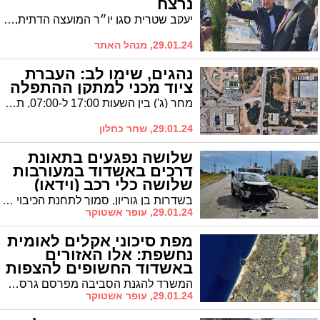
נרצח
יעקב שטרית סגן יו״ר המועצה הדתית, יזם הנצחה ונטיעת 17 עצים בבית העלמין לנרצחים תושבי אשדוד
29.01.24, מנהל האתר
נהגים, שימו לב: העברת
ציוד מכני למתקן ההתפלה
מחר (ג') בין השעות 17:00 ל-07:00, תתבצע העברת ציוד מכני (צמ"ה) חורג, מנמל הדרום למתקן ההתפלה באשדוד (מצ"ב מפה)
29.01.24, שחר כחלון
שלושה נפגעים בתאונת
דרכים באשדוד במעורבות
שלושה כלי רכב (וידאו)
בשדרות בן גוריון, סמוך לתחנת הכיבוי באשדוד, אירעה תאונת דרכים במעורבות שלושה כלי רכב. צוותי מד"א פינו לבתי החולים שלושה נפגעים - מצבם קל
29.01.24, עופר אשטוקר
מפת סיכוני אקלים לאומית
נחשפת: אלו האזורים
באשדוד החשופים להצפות
במקרי קיצון
המשרד להגנת הסביבה מפרסם גרסה ראשונית של מפת סיכוני אקלים לאומית, הכוללת מידע על איומים פיזיים כמו הצפות, עומסי חום, וסערות קיצוניות בים, ומדגימה את השימוש עבור אוכלוסיות רגישות; המפות ישמשו את כוחות הביטחון, השלטון המקומי והציבור גם בתקופת הלחימה. אלו האזורים בעיר שחשופים להצפות כתוצאה מגשמים עזים
29.01.24, עופר אשטוקר