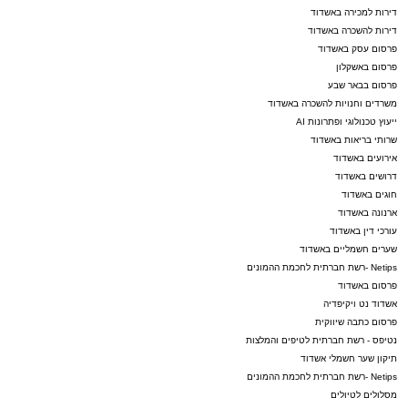
דירות למכירה באשדוד
דירות להשכרה באשדוד
פרסום עסק באשדוד
פרסום באשקלון
פרסום בבאר שבע
משרדים וחנויות להשכרה באשדוד
ייעוץ טכנולוגי ופתרונות AI
שרותי בריאות באשדוד
אירועים באשדוד
דרושים באשדוד
חוגים באשדוד
ארנונה באשדוד
עורכי דין באשדוד
שערים חשמליים באשדוד
Netips -רשת חברתית לחכמת ההמונים
פרסום באשדוד
אשדוד נט ויקיפדיה
פרסום כתבה שיווקית
נטיפס - רשת חברתית לטיפים והמלצות
תיקון שער חשמלי אשדוד
Netips -רשת חברתית לחכמת ההמונים
מסלולים לטיולים