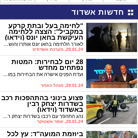
חדשות אשדוד
"לחימה בעל ובתת קרקע
במקביל": הצצה ללחימה
העיקשת בחאן יונס (וידאו)
לאורך הלחימה בחאן יונס אותרו והושמדו מאות פירים, אשר חלקם מובילים לתוואים אסטרטגים משמעותיים של חמאס. בנוסף, חוסלו מאות מחבלים בתת קרקע, בקרבות פנים אל פנים ובתקיפות מהאוויר
29.01.24, מערכת אשדודס
28 יום לבחירות: המטות
נפתחים מחדש
ועדת הפנים אישרה את הבחירות במועד שהוצע: 27.2. במטות הבחירות פותחים מחדש את המטות שנסגרו
29.01.24, מנהל האתר
פצוע בינוני בהתהפכות רכב
בשדרות יצחק רבין
באשדוד (וידאו)
נהג התהפך עם רכבו בשדרות יצחק רבין באשדוד מסיבה שעדיין בבדיקה. צוותי מד"א פינו לבית החולים אסותא פצוע במצב בינוני
29.01.24, עופר אשטוקר
ביוזמת המועה"ד: עץ לכל