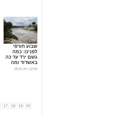
(וידאו)
...
שבוע חורפי
לפנינו: כמה
גשם ירד עד כה
באשדוד ומה
הצפי להמשך
12:00 / 28.01.24
...
6
17
18
19
20