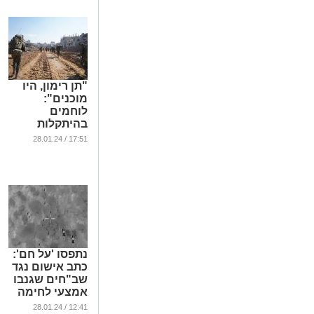
"תן רימון, היו
מוכנים":
לוחמים
בהיתקלות
וחילוץ תחת אש
17:51 / 28.01.24
- מבט מבפנים
(וידאו)
...
נתפסו 'על חם':
כתב אישום נגד
שב"חים שגנבו
אמצעי לחימה
מבסיס בדרום
12:41 / 28.01.24