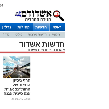
07 אוגוסט 2026 / 11:26
ראשי
חדשות
קהילות
נדל"ן
מקומי
חדשות ארציות
פוליטי
נדל"ן
|
|
|
חדשות אשדוד
אשדודס
>
חדשות אשדוד
חרף ניסיון
המצור של
החות'ים: אניית
ענק סינית עגנה
ופרקה בנמל
22:58 / 28.01.24
אשדוד
...