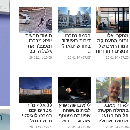
...
מחקר: אלו
בכמה נמכרו
תיעוד מבעית:
נתוני התעסוקה
דירות באשדוד
יוצא מרכבו
המדהימים של
בחודש ינואר?
ומפנצ'ר את
הנשים החרדיות
גלגל הרכב
...
שלצידו (וידאו)
...
16:59 / 28.01.24
17:07 / 28.01.24
17:23 / 28.01.24
...
לאחר מאבק
ללא בושה: פרץ
33 אלף מ"ר
במחלה הקשה:
לבית משפחה
מטרים יבנו
הלוחם הנועז
שפונתה מעוטף
במרכז לוגיסטי
ממושב שתולים
עזה וגנב רכוש
חדש בנמל
הלך לעולמו
וכרטיסי אשראי
אשדוד
12:01 / 28.01.24
12:02 / 28.01.24
12:04 / 28.01.24