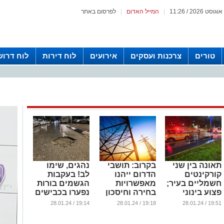
|
המייל האדום
|
לפרסום באתר
טורים
צרכנות ועסקים
אירועים
לוח דירות
לוח דרוש
תאונה בין שני
בקרוב: תושבי
נהגים, שימו
קורקינטים
הדרום ייהנו
לב! בעקבות
חשמליים בעיר;
מאפשרויות
הגשמים בורות
פצוע בינוני
בחירה וחיסכון
נפערו בכבישים
פונה מהמקום
משמעותיים
בעיר (וידאו)
19:14 / 28.01.24
19:18 / 28.01.24
19:51 / 28.01.24
בעלויות
...
...
החשמל