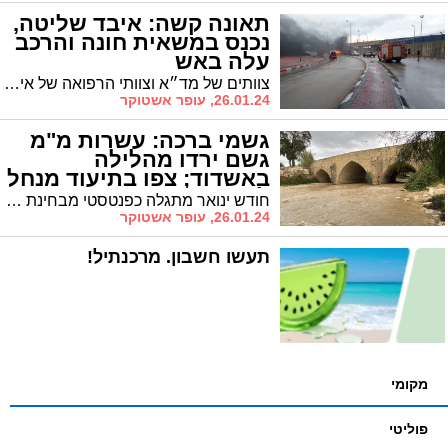
תאונה קשה: איבד שליטה,
נכנס במשאית חונה והרכב
עלה באש
צוותים של מד״א וצוותי הרפואה של איחוד הצלה העניקו טיפול רפואי לנהג רכב פרטי שנפגע בתאונת דרכים בדרך לסקוב באשדוד לאחר שפגע במשאית חונה
26.01.24, עופר אשטוקר
גשמי ברכה: עשרות מ"מ
גשם ירדו מהלילה
באשדוד; צפו בתיעוד מנחל
לכיש (וידאו)
חודש ינואר מתגלה כפנטסטי מבחינת משקעים באשדוד ומערכת הגשם שהתחדשה הלילה באשדוד כבר המטירה בעיר מעל ל-30 מ"מ גשמי ברכה. הזרימות בנחל לכיש מתחזקות, וצוותי עיריית אשדוד נמצאים בכוננות גבוהה
26.01.24, עופר אשטוקר
תעשו חשבון. מרכנתיל!
מקומי
פוליטי