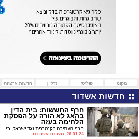
מקומי
פוליטי
נדל"ן
חדשות ארציות
חדשות אשדוד
חרף החששות: בית הדין
בהאג לא הורה על הפסקת
הלחימה בעזה
חרף העתירה הקנטרנית נגד ישראל, בית הדין הבינלאומי לצדק בהאג לא נתן צו ביניים לעצירת המלחמה. עם זאת בית הדין החליט להחיל תשעה סעדים זמניים בסוגיות הומניטריות.
26.01.24, מערכת אשדודס