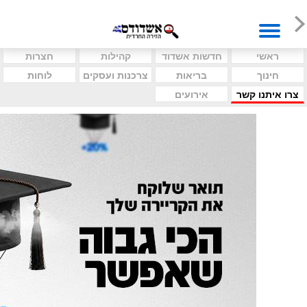
ראשי
חדשות אשדוד
קהילות
חצרות
חינוך
בריאות
צרכנות ועסקים
לוחות
צרו איתנו קשר
אירועים