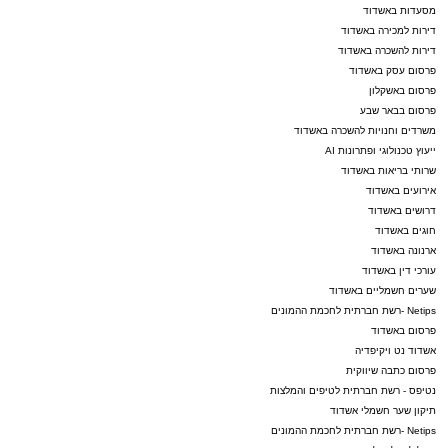
מסעדות באשדוד
דירות למכירה באשדוד
דירות להשכרה באשדוד
פרסום עסק באשדוד
פרסום באשקלון
פרסום בבאר שבע
משרדים וחנויות להשכרה באשדוד
ייעוץ טכנולוגי ופתרונות AI
שרותי בריאות באשדוד
אירועים באשדוד
דרושים באשדוד
חוגים באשדוד
ארנונה באשדוד
עורכי דין באשדוד
שערים חשמליים באשדוד
Netips -רשת חברתית לחכמת ההמונים
פרסום באשדוד
אשדוד נט ויקיפדיה
פרסום כתבה שיווקית
נטיפס - רשת חברתית לטיפים והמלצות
תיקון שער חשמלי אשדוד
Netips -רשת חברתית לחכמת ההמונים