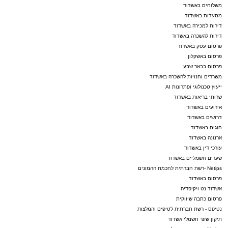
משלוחים באשדוד
מסעדות באשדוד
דירות למכירה באשדוד
דירות להשכרה באשדוד
פרסום עסק באשדוד
פרסום באשקלון
פרסום בבאר שבע
משרדים וחנויות להשכרה באשדוד
ייעוץ טכנולוגי ופתרונות AI
שרותי בריאות באשדוד
אירועים באשדוד
דרושים באשדוד
חוגים באשדוד
ארנונה באשדוד
עורכי דין באשדוד
שערים חשמליים באשדוד
Netips -רשת חברתית לחכמת ההמונים
פרסום באשדוד
אשדוד נט ויקיפדיה
פרסום כתבה שיווקית
נטיפס - רשת חברתית לטיפים והמלצות
תיקון שער חשמלי אשדוד