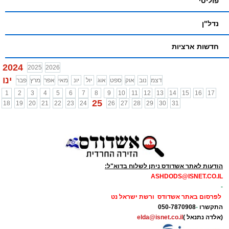
פוליטי
נדל"ן
חדשות ארציות
2024
2025
2026
ינו
דצמ
נוב
אוק
ספט
אוג
יול
יונ
מאי
אפר
מרץ
פבר
1
2
3
4
5
6
7
8
9
10
11
12
13
14
15
16
17
25
18
19
20
21
22
23
24
26
27
28
29
30
31
הודעות לאתר אשדודס ניתן לשלוח בדוא"ל:
ASHDODS@ISNET.CO.IL
-
לפרסום באתר אשדודס ורשת ישראל נט
התקשרו
-
050-7870908
(אלדה נתנאל )
elda@isnet.co.il