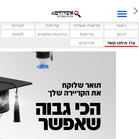
ראשי
חדשות אשדוד
קהילות
חצרות
חינוך
בריאות
צרכנות ועסקים
לוחות
צרו איתנו קשר
אירועים