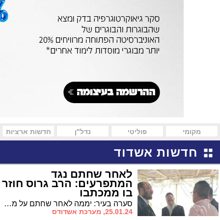
מקומי
פוליטי
נדל"ן
חדשות ארציות
חדשות אשדוד
לאחר שחתם נגד
המתפרעים: הרב גרוס חוזר
בו ממכתבו
סערה בעיר: יממה לאחר שחתם על מכתב נגד המתפרעים מישיבת גרודנא שהפגינו באלימות נגד עמותת 'קדושת ציון', הרב גרוס פירסם כעת מכתב בו הוא מצהיר כי "מעולם לא חתמתי נגד עדה קדושה"
25.01.24, מערכת אשדודס