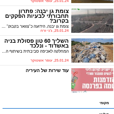
25.01.24, עופר אשטוקר
צומת גן יבנה: פתרון
תחבורתי לבעיות הפקקים
בקרוב?
צומת גן יבנה, הידועה כ"צוואר בקבוק" בכניסה וביציאה מהיישוב, עומדת לעבור מתיחת פנים, בתוכנית שאושרה בנתיבי ישראל. על פי הודעת ראש המועצה, אהרון דרור, הפרוייקט יחל בקרוב, לפרטים>>>
25.01.24, ג'ני זרח
השליך 60 טון פסולת בניה
באשדוד - ונלכד
המחלקה לאכיפה סביבתית בשיתוף הרט״ג ומוקד רואה 106 ביצעו מארב דיגיטלי למשליך פסולת גדול. 60 טון של פסולת בניה ומעורבת נתפסו השבוע ליד החווה החקלאית
25.01.24, עופר אשטוקר
עוד שירות של העיריה
מקומי