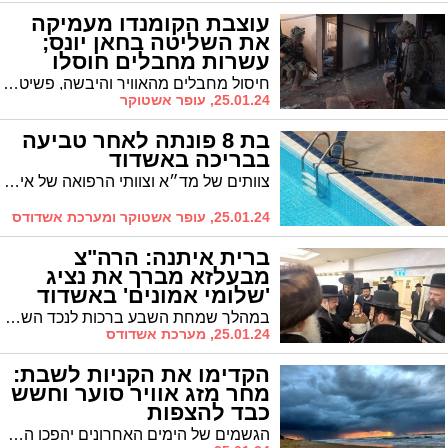
עוצבת הקומנדו מעמיקה
את השליטה בחאן יונס;
עשרות מחבלים חוסלו
(וידאו)
חיסול מחבלים מהאוויר והיבשה, פשיטה על מפקדות חמאס ואיתור אמצעי לחימה רבים: עוצבת הקומנדו מעמיקה את השליטה המבצעית בלב מרחב חאן יונס
25.01.24, עופר אשטוקר
בת 8 פונתה לאחר טביעה
בבריכה באשדוד
צוותים של מד״א וצוותי הרפואה של איחוד הצלה העניקו טיפול רפואי לילדה בת 8 שטבעה בבריכה ברחוב ז'בוטינסקי באשדוד. פונתה בהכרה במצב יציב לאסותא
25.01.24, עופר אשטוקר ומערכת אשדודס
ברית איתנה: הרה"צ
מבעלזא מברך את נציג
'שלומי אמונים' באשדוד
במהלך שמחת השבע ברכות לנכד השר הרב מאיר פרוש שנערכה אתמול נצפה הרה"צ רבי אהרן מרדכי שליט"א, בנו של האדמ"ור מבעלזא שליט"א, בלחיצת יד חמה לחבר סיעת 'אשדוד התורנית' ונציג 'שלומי אמונים' באשדוד הרב יהושע טננהויז
25.01.24, מערכת אשדודס
הקדימו את הקניות לשבת:
מחר מזג אוויר סוער וחשש
כבד להצפות
הגשמים של הימים האחרונים יהפכו הלילה לסוערים במיוחד, עם כמויות משקעים גבוהות וחשש חמור להצפות בערי החוף. במטה החורף של עיריית אשדוד הועלתה רמת הכוננות ברחבי העיר