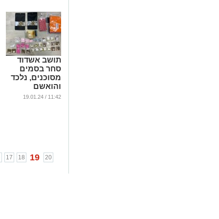
תושב אשדוד
סחר בסמים
מסוכנים, נלכד
והואשם
...
11:42 / 19.01.24
19
6
17
18
20