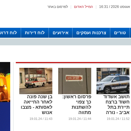
|
המייל האדום
|
לפרסום באתר
טורים
צרכנות ועסקים
אירועים
לוח דירות
לוח דרוש
תושב אשדוד
פרסום ראשון:
בן שנה פונה
חשוד ברצח
כך צפוי
לאחר החייאה
תיירת בתל
להשתנות
לאסותא - מצבו
אביב - נורה
מתווה
אנוש
ונעצר בירושלים
הלימודים
...
11:43 / 19.01.24
11:44 / 19.01.24
11:52 / 19.01.24
באשדוד
...
...