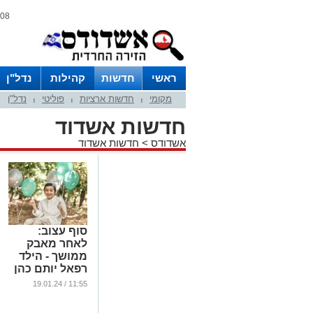
08 אוגוסט 2026 / 16:31
ראשי
חדשות
קהילות
נדל"ן
מקומי
חדשות ארציות
פוליטי
נדל"ן
|
|
|
חדשות אשדוד
אשדודס
>
חדשות אשדוד
סוף עצוב:
לאחר מאבק
ממושך - הילד
רפאל יותם כהן
בן 10 הלך
11:55 / 19.01.24
לעולמו
...