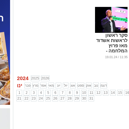
סקר ראשון
לראשות אשדוד
מאז פרוץ
המלחמה -
והתוצאות
11:35 / 19.01.24
מרתקות
...
2024
2025
2026
ינו
דצמ
נוב
אוק
ספט
אוג
יול
יונ
מאי
אפר
מרץ
פבר
1
2
3
4
5
6
7
8
9
10
11
12
13
14
15
1
21
22
23
24
25
26
27
28
29
30
31