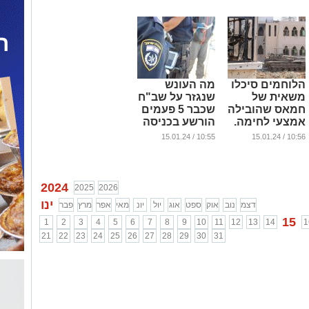
שנפרץ
...
...
הלוחמים סיכלו
מה העונש
משאית של
שנגזר על שב"ח
חמאס שהובילה
שכבר 5 פעמים
אמצעי לחימה.
הורשע בכניסה
צפו (וידאו)
בלתי חוקית
10:55 / 15.01.24
10:56 / 15.01.24
לישראל
...
...
2024
2025
2026
ינו
דצמ
נוב
אוק
ספט
אוג
יול
יונ
מאי
אפר
מרץ
פבר
15
1
2
3
4
5
6
7
8
9
10
11
12
13
14
1
21
22
23
24
25
26
27
28
29
30
31