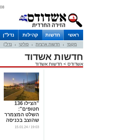
08 אוגוסט 2026 / 14:56
ראשי
חדשות
קהילות
נדל"ן
מקומי
חדשות ארציות
פוליטי
נדל"ן
|
|
|
חדשות אשדוד
אשדודס
>
חדשות אשדוד
"הצילו 136
חטופים":
השלט המצמרר
שהוצב בכניסה
הדרומית
19:03 / 15.01.24
לאשדוד (וידאו)
...