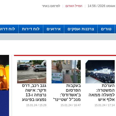
|
המייל האדום
|
לפרסום באתר
טורים
צרכנות ועסקים
אירועים
לוח דירות
לוח דרוש
הערכת
בעקבות
גנב רכב, דרס
המשטרה:
הפרסום
ודקר: אישה
למעלה ממאה
ב'אשדודס':
נרצחה ו-13
אלף איש
מנכ"ל 'שטיינר'
נפצעו בפיגוע
השתתפו
הודיע על
קשה ברעננה
15:29 / 15.01.24
16:47 / 15.01.24
17:14 / 15.01.24
בהילולת ה'בבא
תרומת מכשירי
...
סאלי' (גלריה)
שמיעה לגן