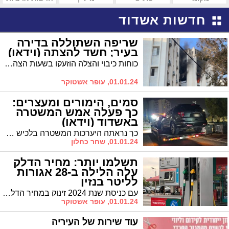
חדשות אשדוד
שריפה השתוללה בדירה
בעיר; חשד להצתה (וידאו)
כוחות כיבוי והצלה הוזעקו בשעות הצהריים לדירה ברח' המפרש שעלתה באש. הכוחות דיווחו על מספר מוקדי שריפה בדירה. חשד להצתה מכוונת
01.01.24, עופר אשטוקר
סמים, הימורים ומעצרים:
כך פעלה אמש המשטרה
באשדוד (וידאו)
כך נראתה היערכות המשטרה בלכיש בחגיגות השנה האזרחית החדשה - אכיפת נהיגה בשכרות, תחת השפעת סמים מהירות מופרזת, פשיטה על בתי הימורים ומעצרים בגין עבירות תקיפה תוך שימוש במברג, פטיש ותרסיס מדמיע
01.01.24, שחר כחלון
תשלמו יותר: מחיר הדלק
עלה הלילה ב-28 אגורות
לליטר בנזין
עם כניסת שנת 2024 זינוק במחיר הדלק ב-28 אגורות. ההנחה במס על הבלו לא חודשה בעקבות הגירעון התקציבי מה שמביא לעליה חדה במחיר הדלק
01.01.24, עופר אשטוקר
עוד שירות של העיריה