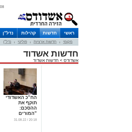
08 אוגוסט 2026 / 12:46
ראשי
חדשות
קהילות
נדל"ן
מקומי
חדשות ארציות
פוליטי
נדל"ן
|
|
|
חדשות אשדוד
אשדודס
>
חדשות אשדוד
הח"כ האשדודי
תוקף את
ההסכם:
"המורים
החרדים
20:18 / 31.08.22
מופלים לרעה"
...