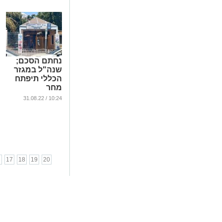
נחתם הסכם;
שנה"ל במגזר
הכללי תיפתח
מחר
...
10:24 / 31.08.22
6
17
18
19
20