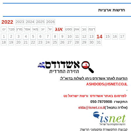
חדשות ארציות
2022
2023
2024
2025
2026
אוג
דצמ
נוב
אוק
ספט
יול
יונ
מאי
אפר
מרץ
פבר
ינו
14
1
2
3
4
5
6
7
8
9
10
11
12
13
15
16
17
18
19
20
21
22
23
24
25
26
27
28
29
30
31
הודעות לאתר אשדודס ניתן לשלוח בדוא"ל:
ASHDODS@ISNET.CO.IL
-
לפרסום באתר אשדודס ורשת ישראל נט
התקשרו
-
050-7870908
(אלדה נתנאל )
elda@isnet.co.il
קבוצת התקשורת ומקומוני הרשת: