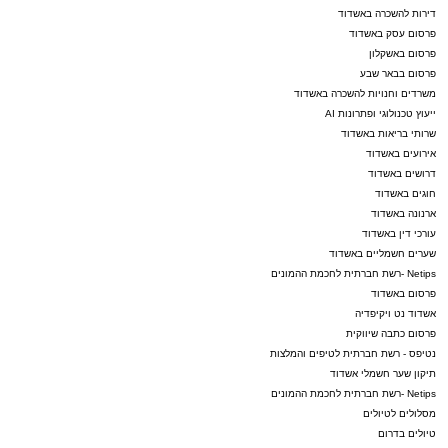
דירות להשכרה באשדוד
פרסום עסק באשדוד
פרסום באשקלון
פרסום בבאר שבע
משרדים וחנויות להשכרה באשדוד
ייעוץ טכנולוגי ופתרונות AI
שרותי בריאות באשדוד
אירועים באשדוד
דרושים באשדוד
חוגים באשדוד
ארנונה באשדוד
עורכי דין באשדוד
שערים חשמליים באשדוד
Netips -רשת חברתית לחכמת ההמונים
פרסום באשדוד
אשדוד נט ויקיפדיה
פרסום כתבה שיווקית
נטיפס - רשת חברתית לטיפים והמלצות
תיקון שער חשמלי אשדוד
Netips -רשת חברתית לחכמת ההמונים
מסלולים לטיולים
טיולים בדרום