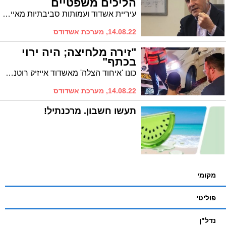
הליכים משפטיים
עיריית אשדוד ועמותות סביבתיות מאיימות בנקיטת הליכים משפטים כנגד רשות החשמל ומשרדי הגנת הסביבה והאנרגיה במידה ויורחבו שעות הפעילות של יחידות מזהמות המייצרות חשמל בתחנת הכוח אשכול
14.08.22, מערכת אשדודס
"זירה מלחיצה; היה ירוי
בכתף"
כונן 'איחוד הצלה' מאשדוד אייזיק רוטנר שהוזנק לזירת הפיגוע בירושלים תיאר ל'אשדודס' את הרגעים הקשים: "היתה זירה מלחיצה. במורד הכביש אני פוגש בנער ישוב על הרצפה מדמם מהכתף"
14.08.22, מערכת אשדודס
תעשו חשבון. מרכנתיל!
מקומי
פוליטי
נדל"ן