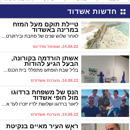
חדשות אשדוד
טיילת תוקם מעל המזח
במרינה באשדוד
לאחר שלוש שנים של סחבת ובירוקרטיה משרד התיירות מוציא לדרך את פרויקט טיילת המזח – המרינה. שר התיירות, יואל רזבוזוב: "לאשדוד פוטנציאל תיירותי רב"
14.08.22, שמואל סרדינס
אשתו הורדמה בקורונה,
הבעל הגיע להודות
בליל שבת הופתעו מתפללי בית הכנסת ב'אסותא אשדוד' מדרשה בלתי שגרתית. "אשתי הורדמה וכולם נואשו מחייה. אך הצוות לא התייאש, ובחסדי שמים אשתי בריאה ושלמה"
14.08.22, מערכת אשדודס
הנס של משפחת ברדוגו
מול חופי אשדוד
ליאור ברדוגו ושלושת ילדיו יזכרו לעד את רגעי האימה כשנפלו מהיאכטה בה שטו להנאתם מול חופי אשדוד. "קיבלנו את החיים שלנו במתנה", אומר ברדוגו.
14.08.22, מערכת אשדודס
ראש העיר מאיים בנקיטת