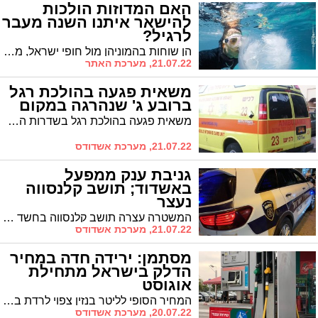
האם המדוזות הולכות
להישאר איתנו השנה מעבר
לרגיל?
הן שוחות בהמוניהן מול חופי ישראל, מפריעות להתנהלות התקינה של תחנות הכוח והדיג ונמצאות בערך בכל מקום בים ובחוף בתקופה הזו של השנה: האם נחילי המדוזות שהגיעו לביקור בישראל מעידים על עלייה בכמות שמגיעה אלינו מידי שנה, מתי הן מתכננות לעזוב ומה עושים בעת צריבה ממדוזה
21.07.22, מערכת האתר
משאית פגעה בהולכת רגל
ברובע ג' שנהרגה במקום
משאית פגעה בהולכת רגל בשדרות האדמו"ר מפיטסבורג ברובע ג' באשדוד. היא נהרגה במקום. נהג המשאית עוכב על ידי השוטרים, ובוחני תאונות הדרכים של המשטרה בדרכם לזירה לחקירת נסיבות התאונה.
21.07.22, מערכת אשדודס
גניבת ענק ממפעל
באשדוד; תושב קלנסווה
נעצר
המשטרה עצרה תושב קלנסווה בחשד למעורבות בגניבת ציוד יקר ערך ממפעל באשדוד לפני כחודש. על פי המשטרה, שווי הציוד כמיליון שקל. בית המשפט האריך את מעצרו של החשוד
21.07.22, מערכת אשדודס
מסתמן: ירידה חדה במחיר
הדלק בישראל מתחילת
אוגוסט
המחיר הסופי לליטר בנזין צפוי לרדת בתחילת חודש אוגוסט ביותר משקל, כך מסתמן לאור הירידה במחיר הנפט בעולם והוזלת מס הבלו על הדלק בעוד חצי שקל
20.07.22, מערכת אשדודס