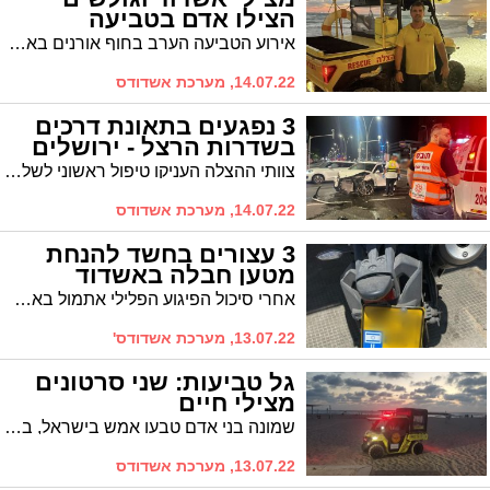
הצילו אדם בטביעה
אירוע הטביעה הערב בחוף אורנים באשדוד עלול היה להסתיים בטרגדיה ללא ערנותו של מציל מסיירת החופים ותושייתם של שני גולשים גלים. הם משו מהים את הטובע רגע לפני שנעלם בין הגלים וקיפח את חייו
14.07.22, מערכת אשדודס
3 נפגעים בתאונת דרכים
בשדרות הרצל - ירושלים
צוותי ההצלה העניקו טיפול ראשוני לשלושה נפגעים, בזירת תאונת דרכים בצומת הרצל - ירושלים באשדוד
14.07.22, מערכת אשדודס
3 עצורים בחשד להנחת
מטען חבלה באשדוד
אחרי סיכול הפיגוע הפלילי אתמול באשדוד המשטרה מצליחה לעצור שלושה חשודים בהנחת המטען, שהיו בבריחה ונלכדו באזור קרית גת. סיכול הפיגוע הפלילי מנע אסון כבד ופגיעה בחפים מפשע. על פי החשד, העצורים משתייכים לארגון הפשע הרוסי
13.07.22, מערכת אשדודס'
גל טביעות: שני סרטונים
מצילי חיים
שמונה בני אדם טבעו אמש בישראל, בחופים, בנחלים ובבריכה - חלקם פונו במצב אנוש לבית החולים שם נקבע מותם. במד"א קוראים לציבור לנקוט משנה זהירות ומפרסמים שני סרטונים שעשויים להציל חיים. אחד הסירטונים הופק בחוף אשדוד בסיוע עיריית אשדוד
13.07.22, מערכת אשדודס