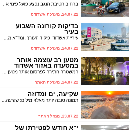
ברחוב חטיבת הנגב נפצע פועל פינוי אשפה באורח בינוני, לאחר שנפגע מפח מוטמן שהשתחרר ופגע בו
24.07.22, מערכת אשדודס
בדיקות קורונה השבוע
בעיר
עיריית אשדוד, פיקוד העורף, ומד"א ממשיכים להפעיל את מתחם הבדיקות בחניון המשכן לאומנויות הבמה, בשני מסלולים – לבאים ברכב ולהולכי רגל. מתחמי הבדיקות נגישים לחברי כל הקופות, ללא צורך בהפניה וללא קביעת תור
24.07.22, מערכת אשדודס
מטען רב עוצמה אותר
במסעדה באזור אשדוד
המשטרה התירה לפרסום אותר מטען חבלה במסעדת רטטוי שבמושב אמונים והוא נוטרל על ידי חבלני המשטרה. מחשש לשלום הציבור הוחלט לסגור זמנית את המסעדה. המשטרה פתחה בחקירה
24.07.22, מערכת האתר
שקיעה, ים ומדוזה
תמונה טובה יותר מאלף מילים: שקיעה, ים ומדוזה והכל בתמונה אחת. ממצלמתו של שמואל דוד
23.07.22, מנהל האתר
י"א חודש לפטירתו של