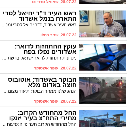
28.07.22, שמואל סרדינס
ראש העיר ד"ר יחיאל לסרי
התארח בנמל אשדוד
ראש העיר אשדוד, ד"ר יחיאל לסרי ומנכ"ל עיריית אשדוד מר אילן בן עדי, התארחו אצל יו"ר דירקטוריון חברת נמל אשדוד אורנה הוזמן-בכור ומ"מ מנכ"ל החברה מר אלי בר יוסף
28.07.22, שחר כחלון
עוקץ ההתחזות לדואר:
אשדודים נפלו בפח
ניסיונות התחזות לדואר ישראל ברשת נמשכים ואזרחים תמימים ממשיכים לקבל הודעות סמס, בהם הם נדרשים לתת את פרטי האשראי שלהם לצורך קבלת חבילה. באשדוד ידוע כבר על מספר תושבים שנפלו קורבן בעוקץ.
28.07.22, עופר אשטוקר
הבוקר באשדוד: אוטובוס
חוצה באדום מלא
הנהג שלנו ממהר הבוקר: תיעוד מצומת הרצל פינת מנחם בגין הבוקר, נהג אפיקים חוצה צומת באור אדום מלא. בחסדי שמיים הסתיים הפעם בשלום
28.07.22, עופר אשטוקר
החל מהחודש הקרוב:
מחירי התח"צ בעיר יזנקו
החל מהחודש הקרוב תעריפי הנסיעות בתחבורה הציבורית בעיר צפויים לעלות בחדות. על פי מפת משרד התחבורה, אשדוד נכללת בגוש דן ולא תהיה זכאית להנחות להם יהיו זכאים תושבי אשקלון. הסובלים המרכזיים: המשפחות החרדיות והאוכלוסיות המוחלשות