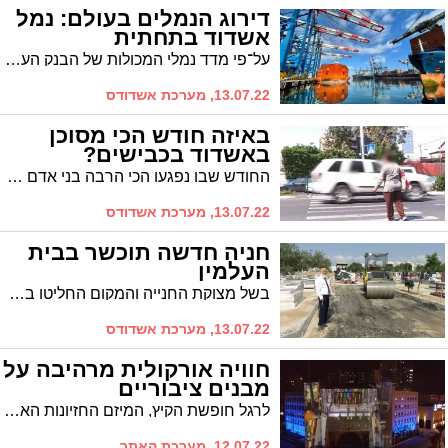
דירוג הנמלים בעולם: נמל
אשדוד בתחתית
על־פי מדד נמלי המכולות של הבנק העולמי ו־S&P, נמל אשדוד מדורג במקום ה329 מבין נמלי העולם מבחינת יעילות. הדירוג מבוסס על משך מקום ציוהזמן שאניות נדרשו לשהות בנמל
13.07.22, מערכת אשדודס
באיזה חודש הכי מסוכן
באשדוד בכבישים?
החודש שבו נפגעו הכי הרבה בני אדם בתאונות דרכים בחמש השנים האחרונות הוא חודש אוגוסט, שבמהלכו נפגעו בתקופה זאת 10,040 בני אדם. באשדוד נמצא כי החודש המסוכן ביותר להיפגעות בתאונות דרכים הוא יוני במהלכו נפגעו 199 בני אדם בין השנים 2017-2021
13.07.22, מערכת אשדודס
חניה חדשה תוכשר בבית
העלמין
בשל מצוקת החנייה והמקום החליטו במועצה הדתית יחד עם עיריית אשדוד להקים חניה לכלי רכב בצד המזרחי של בית העלמין על מנת למנוע חניה מופקרת החוסמת מעבר לבאים
13.07.22, מערכת אשדודס
חוויה אורקולית מרהיבה על
מבנים ציבוריים
לרגל חופשת הקיץ, המיזם החזיונות האורקוליים "אורות אשדוד" חוזר לפעול מידי ערב. מדובר כאמור במסלול של חזיונות אור-קוליים מרהיבים אשר יוצגו על מבני ציבור ועל גבי מסך מים בפארק אשדוד-ים. כל הפרטים בפנים
12.07.22, מערכת האתר