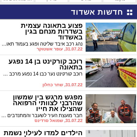
חדשות אשדוד
פצוע בתאונה עצמית
בשדרות מנחם בגין
באשדוד
נהג רכב איבד שליטה ופגע בעמוד תאורה בשדרות מנחם בגין, סמוך לתחנת הדלק דור אלון. צוותים ומתנדבים של מד"א העניקו לו סיוע ראשוני ופינו את הפצוע לבית החולים אסותא באשדוד
31.07.22, עופר אשטוקר
רוכב קורקינט בן 14 נפגע
בתאונה
רוכב קורקינט נער כבן 14 נפגע מרכב ברובע ד' בעיר. הנער פונה לאסותא. נסיבות המקרה נבדקות
31.07.22, שחר כחלון
מפגש מרגש בין שמשון
שהרבני לצוותי הרפואה
שהצילו את חייו
חבר מועצת העיר לשעבר והמתנדבים מאיחוד הצלה נפגשו היום בבית החולים כשבועיים לאחר התאונה הקשה בה נפצע שהרבני באורח קשה והיה חשש לחייו. שהרבני: "אני מתרגש, חיפשתי אתכם, אתם הצלתם לי את החיים"
31.07.22, שמואל סרדינס
הילדים למדו לעילוי נשמת