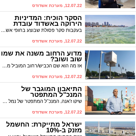
12.07.22, מערכת אשדודס
הסקר הוכיח: המדיניות
הירוקה באשדוד עובדת
בעקבות סקר פסולת שבוצע בחופי אשדוד נמצא כי 64% מהפסולת בחופים הינה פלסטיק, לעומת 90% פסולת פלסטיק בחופי ישראל ו 75% בממוצע בעולם. לסרי: "המדיניות הירוקה שלנו עובדת"
12.07.22, מערכת אשדודס
מדוע הרחוב משנה את שמו
שוב ושוב?
אז מה הוא שם הכביש/רחוב המוביל משדרות מנחם בגין וכביש אס אל הרכבת? יעקבי שמעון חושף כי שמות רבים לרחוב הקטן, ממש גלגול (נ)שמות
12.07.22, מערכת אשדודס
התיאבון המוגבר של
המנכ"ל המתפטר
שיקו ז'אנה, המנכ"ל המתפטר של נמל אשדוד, דורש תשלום של פיצויי פיטורים כפולים מדירקטוריון החברה, עבור כהונה בת שנתיים ושלושה חודשים שבהם ניהל את הנמל
12.07.22, מערכת אשדודס
ישראל מתייקרת: החשמל
מזנק ב-10%