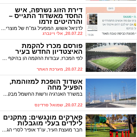
דירת הזוג נשרפה, איש
החסד מאשדוד התגייס –
והרהיטים זרמו
לדניאל אשוש, המפעיל גמ"ח של מוצרים 'יד שניה' באשדוד, נודע על זוג צעיר שדירתו עלתה בלהבות. הוא פירסם קריאה, ועם ישראל התגייס לעזרה. "יש לנו עם נפלא"
20.07.22, אלי ויינברג
פורסם מכרז להקמת
האיצטדיון החדש בעיר
לפי המכרז, עבודות ההקמה הן בהיקף משוער של 311 מיליון ש"ח ובסופן יוקם בעיר אצטדיון עם 20 אלף מושבים. ההערכה שההשקה תתקיים כבר בנובמבר 2025 - לאחר 36 חודשי הקמה. ראש העיר: "אני מתרגש לראות את ההתפתחות המהירה של קריית הספורט"
20.07.22, מערכת האתר
אשדוד הופכת למזוהמת,
הפעיל מחה
במשרד האנרגיה ורשות החשמל מבקשים לאפשר הפעלה של ארבע יחידות מזהמות בתחנת הכוח אשכול שבאשדוד ולהוזיל את מחירי החשמל, אלא שהדבר עלול לפגוע קשות באיכות האוויר בעיר. הפעיל החברתי אלכס פנוב פנה במכתב לראש העיר בבקשה לסכל את המהלך: "מנע פגיעה מיותרת נוספת באיכות האוויר ובבריאותם של התושבים"
20.07.22, שמואל סרדינס
פארקים מונגשים: מתקנים
לילדים בעלי מוגבלות
חבר מועצת העיר, עו"ד אופיר לסרי הגיש הצעה לסדר בנושא הנגשת הגנים הציבוריים גם לילדים עם מוגבלות, הניבה פרי. מתי זה יקרה גם באיזורים החרדיים?