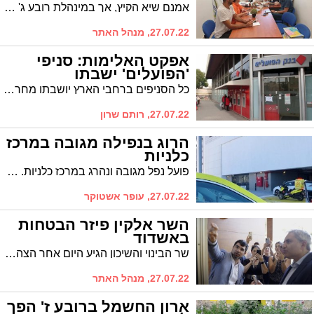
אמנם שיא הקיץ, אך במינהלת רובע ג' כבר דואגים לשפר את התשתיות לקראץ החורף
27.07.22, מנהל האתר
אפקט האלימות: סניפי
'הפועלים' ישבתו
כל הסניפים ברחבי הארץ יושבתו מחר עד השעה 11:00 במחאה על האלימות והעומסים איתם מתמודדים העובדים לא תתקיים מחר (יום רביעי) קבלת קהל ולא יינתן מענה טלפוני עד השעה 11:00 בכל סניפי הבנק, מרכזי הייעוץ והמוקד הטלפוני
27.07.22, רותם שרון
הרוג בנפילה מגובה במרכז
כלניות
פועל נפל מגובה ונהרג במרכז כלניות. כוחות של מדא ואיחוד הצלה הוזעקו למקום ומותו נקבע במקום. המשטרה פתחה בחקירה
27.07.22, עופר אשטוקר
השר אלקין פיזר הבטחות
באשדוד
שר הבינוי והשיכון הגיע היום אחר הצהרים לאשדוד בהזמנתו של סגן ראש העיר עו"ד אלי נכט, והצוות הבכיר במשרד השיכון לבית קנדה ברובע א' בעיר אשדוד, על מנת לחנוך את המבנה החדש הכולל 220 יחידות דיור ציבורי
27.07.22, מנהל האתר
ארון החשמל ברובע ז' הפך