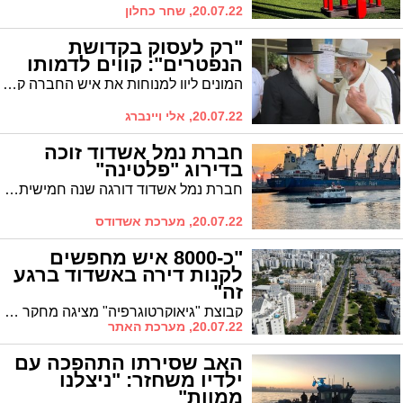
20.07.22, שחר כחלון
"רק לעסוק בקדושת
הנפטרים": קווים לדמותו
המונים ליוו למנוחות את איש החברה קדישא הרב שאול זריהן ז"ל * קווים לדמותו של איש החסד
20.07.22, אלי ויינברג
חברת נמל אשדוד זוכה
בדירוג "פלטינה"
חברת נמל אשדוד דורגה שנה חמישית ברציפות בקטגוריית "פלטינה" בדירוג "מעלה" היוקרתי לאחריות תאגידית, בו מופיעה כבר עשור
20.07.22, מערכת אשדודס
"כ-8000 איש מחפשים
לקנות דירה באשדוד ברגע
זה"
קבוצת "גיאוקרטוגרפיה" מציגה מחקר חדש שמקפיץ לעין מסקנה ברורה. למרות ששוק הדיור בישראל נמצא במגמת דשדוש ויש ירידת התעניינות לרכישת דירה בת"א, דווקא אשדוד ואשקלון הסמוכה אליה בולטות לטובה מבעד לעננים האפורים
20.07.22, מערכת האתר
האב שסירתו התהפכה עם
ילדיו משחזר: "ניצלנו
ממוות"