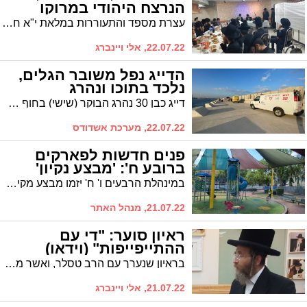
הנרצח היהודי במרוקו
עצרת מספד והתעוררות במלאת י"א חודש לזכרו של הק' מרדכי מרדוש (מרקו) רביבו הי"ד שנרצח בטנגי׳ר שבמרוקו בעת שהתפלל תפילת שמונה עשרה באולם המסעדה הכשרה שניהל שם כשהוא בן נ"ח שנים בלבד
22.07.22, אלי ויינברג
הדייג נפל משובר הגלים,
נלכד בתוכו ונהרג
דייג כבן 30 נהרג הבוקר (שישי) בחוף באשדוד לאחר שנפל משובר הגלים ונלכד בתוכו. הוא חולץ על ידי כוחות כיבוי והצלה שהוזעקו למקום, שם נקבע מוות. נסיבות האירוע בבדיקה
22.07.22, מערכת אשדודס
פנים חדשות לפארקים
ברובע ח': 'מבצע נקיון'
במינהלת הרבעים ו' ח' יזמו מבצע מקיף במסגרתו נשטפו ונוקו ה'טמונים' וכן שופצו ונופקו הפארקים. צפו, ושמרו להנאתכם!
21.07.22, מנהל האתר
ראיון סוער: "די עם
ההתייפייפות" (וידאו)
בראיון שנערך עם הרב טסלר, ואשר מתפרסם היום בעיתון 'משפחה', הוא חושף כי הוא שוקד על "תוכנית חומש, שתעסוק בנושאי הדיור, התח"צ, החינוך והתעסוקה". ולדבריו, הפעם לא יהיו ויתורים. "נדרוש מעשים. לא נסתפק בתירוצים. למדנו משהו בכנסת האחרונה, שהיתה מבחינתנו בית ספר טוב לחיים"
21.07.22, אלי ויינברג