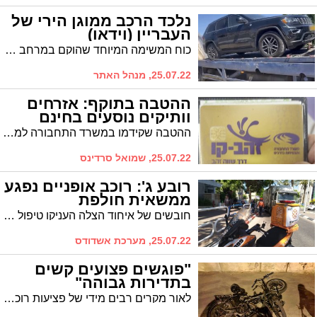
נלכד הרכב ממוגן הירי של
העבריין (וידאו)
כוח המשימה המיוחד שהוקם במרחב לכיש למאבק בארגוני הפשיעה תפס לפני זמן קצר רכב המשמש את שלום דומרני לאחר שאותר בו מיגון נגד ירי שהותקן בניגוד לחוק. בעת תפיסת הרכב היה בו ראש ארגון הפשע שלום דומרני
25.07.22, מנהל האתר
ההטבה בתוקף: אזרחים
וותיקים נוסעים בחינם
ההטבה שקידמו במשרד התחבורה למען האזרחים הוותיקים הייתה אמורה להיכנס לתוקף בראשון באוגוסט הקרוב, אולם גורמים באפיקים מעדכנים כי היא נכנסה לתוקף כבר בימים אלו ובני הגיל השלישי (75+) יכולים לנסוע בחינם בתחבורה הציבורית
25.07.22, שמואל סרדינס
רובע ג': רוכב אופניים נפגע
ממשאית חולפת
חובשים של איחוד הצלה העניקו טיפול רפואי ראשוני לרוכב אופניים בן 12 שנפגע במצב קל בזירת תאונה ברח' חנה סנש ברובע ג' עם מעורבות משאית.
25.07.22, מערכת אשדודס
"פוגשים פצועים קשים
בתדירות גבוהה"
לאור מקרים רבים מידי של פציעות רוכבי אופניים וקורקינטים חשמליים, קוראים באסותא אשדוד להחמיר ולהגביר את האכיפה