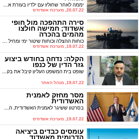
יממה לאחר שחולץ עם ילדיו בעזרת ארבעת לוחמי חיל הים מבסיס אשדוד, האב ליאור משחזר: "לקחתי מזרון שהיה בסירה ונתתי לילד הקטן. הגדולים שחו ובמשך חצי שעה היינו במים. אם לא המזרון זה לא היה נגמר כך. היה לנו נס"
20.07.22, מערכת אשדודס
סירה התהפכה מול חופי
אשדוד; חמישה חולצו
מהמים בהכרה
כוחות ההצלה וכוחות שיטור ימי ומחיל הים יצאו לסריקות מול חופי אשדוד בעקבות דיווח שהתקבל על התהפכות סירה ובה מספר בני אדם. אחרי סריקות, דווח על חמישה בני אדם שנמשו מהמים
19.07.22, מערכת אשדודס
הקלה: נדחה בחודש ביצוע
גזר הדין של כנפו
שופט בית המשפט העליון קיבל את בקשתו של הרב כנפו והורה על דחיית ביצוע גזר הדין. משפטנים: "הדבר מלמד על כך שניתן יהיה דלחות את ביצוע העונש לחלוטין"
19.07.22, מנהל האתר
מסר מחזק לאמנית
האשדודית
בסרטון ששיגר לאמנית האשדודית, השגריר האמריקני טום ניידס מגלה כי הנשיא העריך את עמידתה של האמנית על עקרונותיה: "הנשיא היה אסיר תודה היית נאמנה לאמונה שלך". קידוש ה'
19.07.22, מערכת אשדודס
עומסים כבדים ביציאה
הדרומית מאשדוד