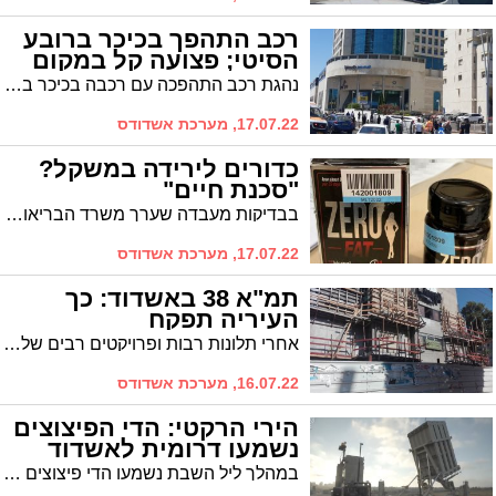
רכב התהפך בכיכר ברובע
הסיטי; פצועה קל במקום
נהגת רכב התהפכה עם רכבה בכיכר ברחוב צה"ל בסיטי. צוותי ההצלה העניקו לה טיפול ראשוני, מצבה קל
17.07.22, מערכת אשדודס
כדורים לירידה במשקל?
"סכנת חיים"
בבדיקות מעבדה שערך משרד הבריאות בכדורי zero fat לירידה במשקל שנמכרים בדרך לא חוקית התגלו חומרים מסוכנים ובכלל זה סמים מסוכנים. ממשרד הבריאות נמסר: "שימוש בכדורים הללו הוא סכנת חיים מיידית ויש להימנע מנטילתן"
17.07.22, מערכת אשדודס
תמ"א 38 באשדוד: כך
העיריה תפקח
אחרי תלונות רבות ופרויקטים רבים של תמ"א 38 שנתקעו בעיר בעקבות פשיטת רגל של קבלנים או סיבות אחרות בעיריית אשדוד קובעים מדיניות חדשה לסיוע לתושבים בפיקוח על ביצוע הפרויקט
16.07.22, מערכת אשדודס
הירי הרקטי: הדי הפיצוצים
נשמעו דרומית לאשדוד
במהלך ליל השבת נשמעו הדי פיצוצים באשדוד בעקבות שיגור רקטות לעיר השכנה אשקלון. אזעקות נשמעו באשקלון ובמרחב עוטף עזה, וזוהו שני שיגורים. שיגור אחד יורט, השיגור השני נפל בשטח פתוח