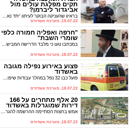
תקים מפלגת עולים מול
אביגדור ליברמן?
בראיון שהעניקה הבוקר לעיתון 'יתד נאמן' מספרת ווינשטיין כי הצעה כזו עלתה על השולחן. "לפי שעה עדיין פסלתי אבל שוקלת את כל האופציות", הבהירה ותקפה את ליברמן: "הציבור הרוסי כבר לא קונה את הסיפור לפיו 'החרדים אשמים ביוקר המחיה'"
19.07.22, מערכת אשדודס
"חרפה ואפליה חמורה כלפי
שומרי השבת"
במכתבו טען כי מלבד הדרישה המבישה להעסיק יהודים בשבת, תנאי המכרז יוצרים אפליה חמורה כלפי מועמדים המבקשים לשמור שבת
18.07.22, מערכת אשדודס
פצוע באירוע נפילה מגובה
באשדוד
פועל כבן 32 נפל במהלך עבודות שיפוצים בבניין ברחוב מקס נורדאו. צוותי ההצלה שהוזעקו למקום העניקו לו סיוע ראשוני ופינו אותו לבית החולים במצב בינוני
18.07.22, מערכת אשדודס
20 אלף מתחרים על 166
דירות שמוגרלות באשדוד
אמש בחצות הסתיימה ההרשמה להגרלה השנייה של תוכנית "דירה בהנחה". באשדוד נרשמו מעל ל-20 אלף משקי בית שמתחרים ביניהם על 166 דירות בסה"כ שמשתתפות בהגרלה. התוצאות יפורסמו באוגוסט הקרוב
18.07.22, מערכת אשדודס