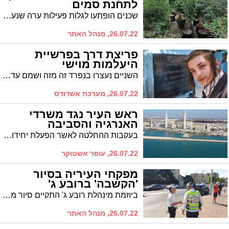
לתחנת סמים
שכנים הופתעו לגלות פעילות ערה שנעשית בארון החשמל שבחדר המדריגות. ביקור של המשטרה פתר את התעלומה
26.07.22, מנהל האתר
פריצת דרך בפרשיית
היעלמות מוישי
השניים נעצרו בנפרד זה מזה ושמם עדיין אסור בפרסום. הם מכחישים את החשדות. מעצרם הוארך ב-6 ימים
26.07.22, מערכת אשדודס
ראש העיר נגד משרדי
האנרגיה והסביבה
בעקבות ההחלטה לאשר הפעלת יחידות מזהמות בתחנת הכוח אשכול, מה שיביא להרעה משמעותית באיכות האוויר באשדוד והסביבה, ראש העיר משגר מכתב לשרות האנרגיה והסביבה, על מנת לעצור את המהלך
26.07.22, עופר אשטוקר
מפקחי העיריה בסיור
'הקשבה' ברובע ג'
ביוזמת מינהלת רובע ג' התקיים סיור מפקחים שבו נטלו חלק ראשי האגפים. המטרה: בחינת מצב השטח והקשבה לתושבים
26.07.22, מנהל האתר