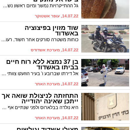
גל ההתייקרויות נמשך ומיום ראשון נשלם הרבה יותר עבור כיכר לחם, חלה ועוד. במחיר הלחם האחיד זינוק של 36% במחיר
14.07.22, עופר אשטוקר
שוד מזוין בפיצוציה
באשדוד
כוחות משטרה סורקים אחר חשוד, רעול פנים, ששדד פיצוציה בשדרות מנחם בגין בעיר. לא דווח על נפגעים
14.07.22, מערכת אשדודס
בן 37 נמצא ללא רוח חיים
בביתו באשדוד
אל דירתו שברובע ו' בעיר הוזעקו צוותי זק"א שמטפלים בשעה זו בכבוד המת. כוחות משטרה הגיעו למקום והחלו בבדיקת האירוע, לפי שעה אין חשד לפלילים
14.07.22, מערכת האתר
התחזתה לניצולת שואה אך
ייתכן שאינה יהודייה
היא נולדה בבלארוס ולפני שנתיים אף הצליחה לשכנע את בית המשפט לענייני משפחה באשדוד לתקן את גילה על מנת שתוכל לקבל קצבה כניצולת שואה, אלא שמחוות דעת חדשה עולה כעת כי ייתכן ואיננה יהודייה כלל
14.07.22, מערכת האתר
מצילי אשדוד וגולשים