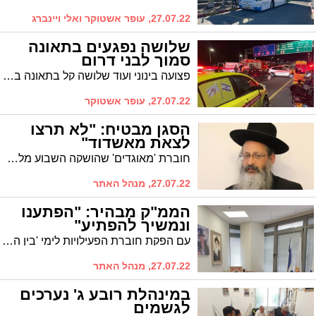
27.07.22, עופר אשטוקר ואלי ויינברג
שלושה נפגעים בתאונה
סמוך לבני דרום
פצועה בינוני ועוד שלושה קל בתאונה בין שני כלי רכב סמוך לבני דרום. צוותים וכוננים של מד״א ומתנדבי איחוד הצלה העניקו טיפול ראשוני לנפגעים
27.07.22, עופר אשטוקר
הסגן מבטיח: "לא תרצו
לצאת מאשדוד"
חוברת 'מאוגדים' שהושקה השבוע מלמדת שאין רגע דל: בימי בין הזמנים הקרוב, לא תרצו לוותר על אף יום בעיר. "דאגנו לפעילות לכלל תושבי העיר מסביב השעון במשך כל ימי החופשה", הוא אומר
27.07.22, מנהל האתר
הממ"ק מבהיר: "הפתענו
ונמשיך להפתיע"
עם הפקת חוברת הפעילויות לימי 'בין הזמנים' חושף ממ"ק ראש העיר בשיחה ל'אשדוד'ס' את המניעים שעומדים מאחורי הפעילות, וגם: מה מצפה לנו
27.07.22, מנהל האתר
במינהלת רובע ג' נערכים
לגשמים