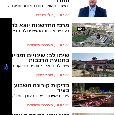
החרדי
"משרד האוצר נהנה ממגמה הפוכה של עליות מחירים", קובע היזם האשדודי. מנכ״ל ארגון הקבלנים באשדוד מזהיר מעלייה של 100 אלף ש״ח במחירי דירות חדשות בפרויקטי תמ״א 38 בעיר
11.07.22, אלי ויינברג
מרכז החדשנות יוצא לדרך
בעיריית אשדוד ממשיכים לפתח את הצעת הערך העירונית לקראת הקמתו של מוקד התעסוקה הבא של ישראל, ויצאו במכרז להקמת מרכז חדשנות ענק בקנה מידה ישראלי
11.07.22, מערכת אשדודס
שימו לב: שינויים זמניים
בתנועת הרכבות
שימו לב: כחלק מתוכנית תחזוקת המסילות יבוצעו עבודות לשדרוג תשתיות המסילה באזור ניצנים. בשל כך, ביום שישי 15.7.22 ובמוצאי שבת 16.7.22, יחולו שינויים זמניים בתנועת הרכבות
11.07.22, שחר כחלון
בדיקות קורונה השבוע
בעיר
עיריית אשדוד, פיקוד העורף, ומד"א ממשיכים להפעיל את מתחם הבדיקות בחניון המשכן לאומנויות הבמה, בשני מסלולים – לבאים ברכב ולהולכי רגל. מתחמי הבדיקות נגישים לחברי כל הקופות, ללא צורך בהפניה וללא קביעת תור
10.07.22, מערכת אשדודס