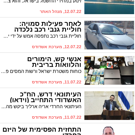
זינוק במחירי החשמל בישראל, והוא צפוי לעלות בחודש אוגוסט בכ-10 אחוזים. הזינוק במחירי החשמל צפוי להביא לגל התייקרויות במשק בתחומים נוספים והצפי הוא לעלייה משמעותית גם במחירי המים
12.07.22, מנהל האתר
לאחר פעילות סמויה:
חוליית גנבי רכב נלכדה
חוליית גנבי רכב נתפסה אמש על ידי ימ״ר לכיש על חם, בתום שבועיים של פעילות סמויה. החוליה, שהתמחתה בגניבת רכבי טויוטה, פעלה על פי החשד גם באשדוד
12.07.22, מערכת אשדודס
אנשי קש, הימורים
והלוואות בריבית
כוחות משטרת ישראל ורשות המסים פשטו היום על בתיהם ועסקיהם של חשודים המחזיקים ברשותם רכוש, כספים ונכסים ששווים המצטבר נאמד במעל 10 מיליון שקל שעל פי החשד מקורם בעבירות כלכליות של השמטת הכנסות והלבנת הון
11.07.22, מערכת אשדודס
העיתונאי דרש, הח"כ
האשדודי התחייב (וידאו)
העיתונאי החרדי אריה ארליך ביקש מהח"כ האשדודי ינון אזולאי לקבל את תוכניתיו לכנסת הבאה. אזולאי: "אדרוש ואפעל לגבי מס החד פעמי לבטל אותו"
11.07.22, מערכת אשדודס
התחזית הפסימית של היזם