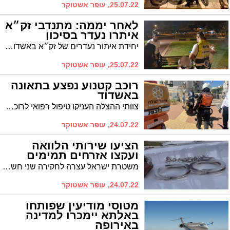
25.07.22, עופר אשטוקר
לאחר יממה: מתנדבי זק״א
איתרו נעדר בסיכון
יחידת איתור נעדרים של זק״א באשדוד איתרו נעדר בסיכון כשהוא מיובש ותשוש, לאחר יממה של חיפושים אחריו
25.07.22, עופר אשטוקר
רוכב קטנוע נפצע בתאונה
באשדוד
צוותי ההצלה העניקו טיפול רפואי לרוכב קטנוע, שנפצע בתאונה באשדוד
24.07.22, עופר אשטוקר
הציעו שירותי הלוואה
ועקצו אזרחים תמימים
משטרת ישראל עצרה לחקירה שני חשודים בשורת מקרי עוקץ של כספים על רקע מתן הלוואות בריבית וערבויות והיו נעלמים לאחר העברת תשלום על ידי אזרחים תמימים
24.07.22, עופר אשטוקר
מטוסי מודיעין שפותחו
באלתא יימכרו למדינה
באירופה