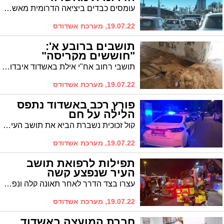
עומסים כבדים ביציאה הדרומית מאשדוד לכיוון דרום בעקבות עבודות שמבוצעות בצומת אמונים. פקקים כבדים נרשמים גם בכניסה לעיר
19.07.22, מערכת אשדודס
תושבים ברובע א':
"חוששים מקריסה"
תושבי רחוב אח"י אילת באשדוד איבדו תקווה נוכח הבניינים המוזנחים והמסוכנים שהם נותרו לחיות בהם. ברחוב מתוכנן פינוי-בינוי, אלא ש-12 שנה חלפו מאז שחתמו מול היזם ואישור התכנית אינו נראה באופק. אתמול הם יצאו להפגין
19.07.22, מערכת אשדודס
פורץ רכב באשדוד נתפס
הלילה על חם
קול זכוכית נשברת הביא את תושב העיר לדווח על אירוע חריג באשדוד. תגובה מהירה של שוטרי אשדוד הובילה למעצר חשוד על חם בהתפרצות לרכב ברובע א' בעיר
19.07.22, מערכת אשדודס
תפילות לרפואת תושב
העיר שנפצע קשה
עצרו בצד הדרך לאחר תאונה קלה ונפגעו מרכב חולף - התאונה הקשה מאוד בליל ראשון בכביש 4 סמוך למחלף יבנה, אחד הפצועים קשה מאוד הוא דמות מוכרת מאוד באשדוד. מאז התאונה הוא מורדם ומונשם ומצבו מוסיף להיות קשה
19.07.22, מערכת אשדודס
חברת המועצה באשדוד