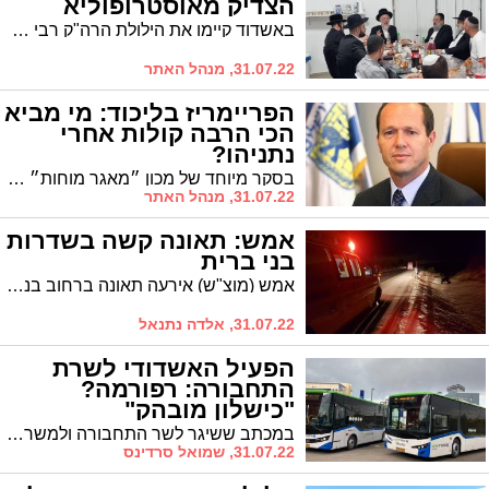
הצדיק מאוסטרופוליא
באשדוד קיימו את הילולת הרה"ק רבי שמשון מאוסטרופוליא הי"ד זצוק"ל שנהרג עם בני קהילתו כשהם עטורים בטלית ותפילין בבית הכנסת
31.07.22, מנהל האתר
הפריימריז בליכוד: מי מביא
הכי הרבה קולות אחרי
נתניהו?
בסקר מיוחד של מכון ״מאגר מוחות״ בראשות פרופ׳ יצחק כץ שפורסם הבוקר ברדיו ירושלים נבדק מיהו חבר הכנסת, מלבד בנימין נתניהו שמביא הכי הרבה קולות חדשים לליכוד: ניר ברקת
31.07.22, מנהל האתר
אמש: תאונה קשה בשדרות
בני ברית
אמש (מוצ"ש) אירעה תאונה ברחוב בני ברית באשדוד במהלכה רוכב אופניים חשמליים ככל הנראה רכב נגד כיוון התנועה והתנגש ברוכב אופנוע. שני המעורבים נפצעו באורח קשה והועברו לטיפול רפואי בבית החולים אסותא. שוטרים הגיעו למקום, נפתחה חקירה בידי בוחן תאונות דרכים ממרחב לכיש.
31.07.22, אלדה נתנאל
הפעיל האשדודי לשרת
התחבורה: רפורמה?
"כישלון מובהק"
במכתב ששיגר לשר התחבורה ולמשרד ראה"מ, דואק דורש לשקול את הוזלת מחירי הנסיעה בתחבורה הציבורית בעיר שעלו בעקבות "מהפכת התחבורה" שהובילה השרה מיכאלי ומסביר גם למה. דואק: "זאת לא בושה לטעות, וזה מאוד מוערך להודות בטעות ולתקנה"
31.07.22, שמואל סרדינס