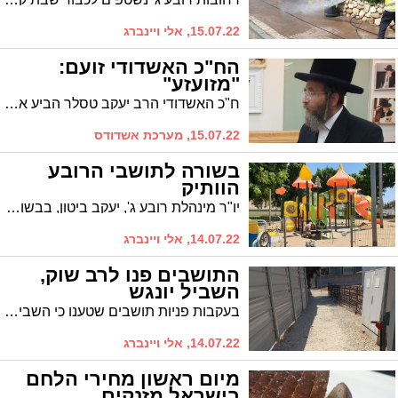
15.07.22, אלי ויינברג
הח"כ האשדודי זועם:
"מזועזע"
ח"כ האשדודי הרב יעקב טסלר הביע אמש מחאתו נגד אלימות המשטרה שהופגנה לאורך יום האתמול כלפי מתפללים בציון ה'אור החיים' . "לא נתפס שאזרחים תמימים נדרשים לחטוף מכות, להיסחב בבוטות ובהשפלה, ללא כל סיבה ראויה"
15.07.22, מערכת אשדודס
בשורה לתושבי הרובע
הוותיק
יו"ר מינהלת רובע ג', יעקב ביטון, בבשורה משמחת לתושבים: הפארקים ברובע יחודשו בהשקעת ענק
14.07.22, אלי ויינברג
התושבים פנו לרב שוק,
השביל יונגש
בעקבות פניות תושבים שטענו כי השביל שברח' שלמה בן יוסף אינו נגיש, יזם הרב שוק פגישה עם חב' חפ"א. בסיומה הוחלט: השביל יונגש
14.07.22, אלי ויינברג
מיום ראשון מחירי הלחם
בישראל מזנקים