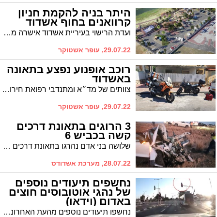
היתר בניה להקמת חניון
קרוואנים בחוף אשדוד
ועדת הרישוי בעיריית אשדוד אישרה מתן היתר בניה להקמת חניון קרוואנים בחוף אשדוד, סמוך לחוף מי עמי בשפך נחל לכיש. הקמת החניון היא חלק מתכנית פיתוח רצועת החוף באשדוד, ובסמוך לחניון הקרוואנים מתוכנן לקום פארק המים, שבימים אלה נמצא במכרז
29.07.22, עופר אשטוקר
רוכב אופנוע נפצע בתאונה
באשדוד
צוותים של מד״א ומתנדבי רפואת חירום של איחוד הצלה מסניף אשדוד הוזעקו לרחוב סיני באשדוד בעקבות דיווח שהגיע למוקד איחוד הצלה על תאונת דרכים. צוותי הרפואה העניקו טיפול רפואי ראשוני לרוכב אופנוע בן 40 שנפגע במצב קל בזירת תאונה עם מעורבות רכב פרטי
29.07.22, עופר אשטוקר
3 הרוגים בתאונת דרכים
קשה בכביש 6
שלושה בני אדם נהרגו בתאונת דרכים קטלנית בכביש 6 ממחלף קריית גת לדרום. הפראמדיק סיפר: "הרכב היה מעוך עם פגיעות פח קשות בתעלה בצד הדרך כשהפצוע בהכרה מעורפלת כשהוא סובל מחבלות בראש ובכל חלקי גופו"
28.07.22, מערכת אשדודס
נחשפים תיעודים נוספים
של נהגי אוטובוסים חוצים
באדום (וידאו)
נחשפו תיעודים נוספים מהעת האחרונה של נהגי אוטובוס החוצים את הצומת באדום ומסכנים את משתמשי הדרך. מאפיקים נמסר בתגובה כי החברה תבצע תחקור יסודי ובהתאם תיבחן המשך העסקתו של הנהג: "החברה רואה בחומרה עבירות מסוג זה"