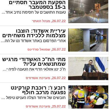
הפקעת המעבר תסתיים
ב-15 בספטמבר
טענות התושבים על חסימת נתיב אחד בכביש והפקעת המדרכה הגיעו לעיריה, שם מבהירים: הקבלן פועל בהתאם לתוכנית שאושרה
26.07.22, מנהל האתר
עיריית אשדוד: הוצבו
מצלמות ללכידת משחיתים
אחרי הפרסום באתר אשדוד נט על ההזנחה בתחנות האוטובוס החכמות שהוצבו ברחבי העיר כחלק מפרויקט התחבורה הירוקה, בעירייה מציינים שאכן קיים פער בנושא הניקיון ומודיעים כי הנושא נמצא בטיפול. עוד מציינים בעירייה כי בתחנות הוצבו מצלמות המתריעות על מקרים של השחתה
26.07.22, שמואל סרדינס
מתי הח"כ האשדודי מרגיש
שמתנשאים עליו?
ח"כ ינון אזולאי הדף את הטענה לפיה ישנו ציבור המוגדר 'ימין רך' המחפש בית פוליטי. "כשאומרים לי 'ימין רך' אני מרגיש שמתנשאים עלי. ימין הוא ימין. לא 'ימין רך, יש ימין מסורתי"
26.07.22, מערכת אשדודס
רובע ו': רוכבת קורקינט
נפגעה מרכב חולף
חובשים של איחוד הצלה העניקו טיפול רפואי ראשוני לרוכבת קורקינט בת 17 שנפגעה במצב קל בזירת תאונה עם מעורבות רכב פרטי.
25.07.22, מערכת אשדודס