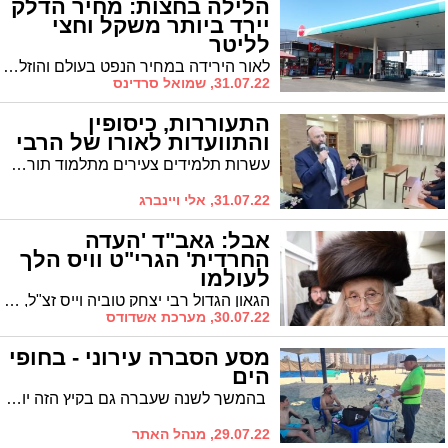
הלילה בחצות: מחיר הדלק
יירד ביותר משקל וחצי
לליטר
לאור הירידה במחיר הנפט בעולם והוזלת מס הבלו על הדלק, מחירי הדלק יירדו הלילה (א') בחצות ביותר משקל וחצי לליטר. מחירו של ליטר בנזין יעלה כ-6.54 ש"ח
31.07.22, שמואל סרדינס
התעוררות, כיסופין
והתוועדות לאורו של הרבי
עשרות תלמידים צעירים מתלמוד תורה מכפר חב"ד ונהנו משעות של דברי התעוררות וניגונים במרכז "אור מנחם" שהוקם בעיר
31.07.22, אלי ויינברג
אבל: גאב"ד 'העדה
החרדית' הגרי"ט וויס הלך
לעולמו
הגאון הגדול רבי יצחק טוביה וייס זצ"ל, גאב"ד 'העדה החרדית' בירושלים ומורה דרכה במשך כשני עשורים. הלך לעולמו במהלך ליל השבת האחרונה. בן 95 היה בפטירתו.
30.07.22, מערכת אשדודס
מסע הסברה עירוני - בחופי
הים
בהמשך לשנה שעברה גם בקיץ הזה יוצאת עיריית אשדוד-מחלקת קיימות ואיכות הסביבה במסע הסברה חוויתי בחופי העיר
29.07.22, מנהל האתר