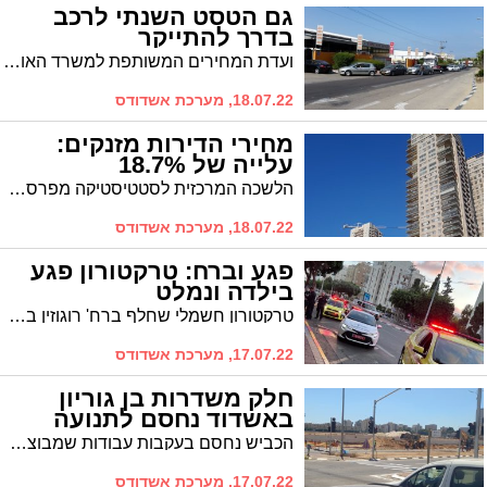
גם הטסט השנתי לרכב
בדרך להתייקר
ועדת המחירים המשותפת למשרד האוצר והתחבורה העבירה לחתימת השרים המלצה לייקר את מבחן הרישוי השנתי ל-112 שקל, ושורה של אגרות נוספות ב-27%. שרת התחבורה אמרה שתבחן את נחיצות העלאת המחיר. שר האוצר הודיע שלא יחתום על הצו
18.07.22, מערכת אשדודס
מחירי הדירות מזנקים:
עלייה של 18.7%
הלשכה המרכזית לסטטיסטיקה מפרסמת את השינוי בשוק הדירות בחודשים האחרונים שממשיכים לרשום עלייה נוספת. בשנה האחרונה עלו מחירי הדירות החדשות בארץ בכ-18.7%. במחירי הדירות באופן כללי נרשמה עלייה של כ-16% בשנה האחרונה
18.07.22, מערכת אשדודס
פגע וברח: טרקטורון פגע
בילדה ונמלט
טרקטורון חשמלי שחלף ברח' רוגוזין בעיר פגע בילדה בת שלוש וחצי. צוותי מד״א ואיחוד הצלה העניקו לה טיפול ראשוני. היא פונתה במצב בינוני לאסותא. רוכב הטרקטורון נמלט מהמקום והמשטרה בסריקות אחריו
17.07.22, מערכת אשדודס
חלק משדרות בן גוריון
באשדוד נחסם לתנועה
הכביש נחסם בעקבות עבודות שמבוצעות בחלק שבין רחוב אורט לשדרות הרצל לבאים ממערב למזרח. נתיב נוסף נחסם בשדרות ירושלים, מצומת בני ברית ועד שדרות הפרחים. סעו בדרכים חלופיות
17.07.22, מערכת אשדודס