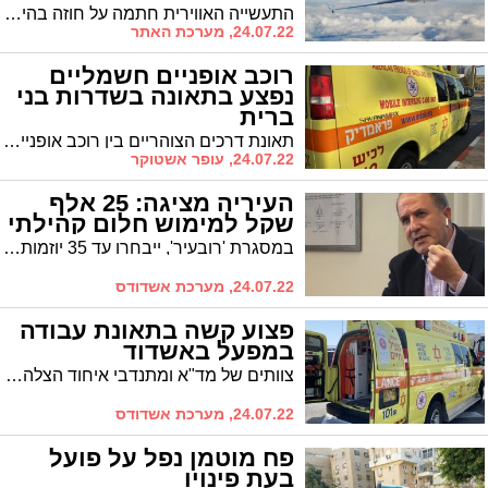
התעשייה האווירית חתמה על חוזה בהיקף של מעל 200 מיליון דולר במסגרתה תספק מטוסי מודיעין שפותחו באלתא למדינה באירופה החברה בארגון נאט"ו. מטוסים אלו משמשים לגילוי, התראה ואיסוף מידע מודיעיני אסטרטגי
24.07.22, מערכת האתר
רוכב אופניים חשמליים
נפצע בתאונה בשדרות בני
ברית
תאונת דרכים הצוהריים בין רוכב אופניים חשמליים ורכב פרטי בשדרות מנחם בגין. צוותי ההצלה פינו את הפצוע במצב בינוני לאסותא
24.07.22, עופר אשטוקר
העיריה מציגה: 25 אלף
שקל למימוש חלום קהילתי
במסגרת 'רובעיר', ייבחרו עד 35 יוזמות שכל אחת תתוקצב בסכום שנתי של 25 אלף שקלים, שינותבו למימון העבודות עצמן או רכישת החומרים הנדרשים לצורך ביצוע המיזם.
24.07.22, מערכת אשדודס
פצוע קשה בתאונת עבודה
במפעל באשדוד
צוותים של מד"א ומתנדבי איחוד הצלה הוזעקו למפעל באזור התעשיה הצפוני בעיר, בעקבות דיווח על תאונת עבודה קשה. צוותי ההצלה העניקו טיפול ראשוני לשני נפגעים, אחד מהם במצב קשה
24.07.22, מערכת אשדודס
פח מוטמן נפל על פועל
בעת פינויו