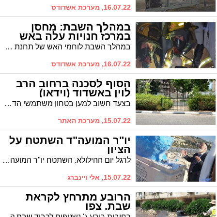
16.07.22, מערכת אשדודס
במהלך השבת: מחסן
במרכז חנויות עלה באש
במהלך השבת לוחמי האש של תחנת אשדוד הוזעקו לכיבוי שריפה שפרצה במחסן בניין של מרכז חנויות ברחוב חיים משה שפירא בעיר
16.07.22, מערכת אשדודס
הסוף לסכנה ברחוב הרב
לוין באשדוד (וידאו)
בצעד חשוב למען בטחון משתמשי הדרך, העירייה חסמה את המעבר המאולתר על אי התנועה שהתושבים היו משתמשים בו כדי לחצות את הכביש. צפו
15.07.22, מערכת האתר
יו"ר המועה"ד השתטח על
הציון
לרגל יום ההילולא, השתטח יו"ר המועה"ד על ציון הצדיק בהר הזיתים. "התפללתי לישועת עם ישראל"
15.07.22, אלי ויינברג
הרובע מתרחץ לקראת
שבת. צפו
רחובות רובע ג' נשטפים לכבוד שבת קודש. כמה נעים להיכנס כך לשבת