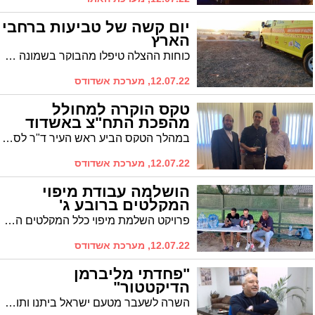
יום קשה של טביעות ברחבי
הארץ
כוחות ההצלה טיפלו מהבוקר בשמונה טובעים ברחבי הארץ - האירוע האחרון הוא סמוך לשעה 22:00 בחוף פלמחים, שם מבצעים כוחות ההצלה החייאה בשני טובעים. כל אירועי הטביעה מהבוקר ברחבי הארץ
12.07.22, מערכת אשדודס
טקס הוקרה למחולל
מהפכת התח"צ באשדוד
במהלך הטקס הביע ראש העיר ד"ר לסרי הערכה למומחה התחבורה מולי מנדלסון שסייע רבות לתוכנית המהפכנית בקווי התח"צ באשדוד. יו"ר וועדת התחבורה במועצת העיר הרב שוק: "ידינו נטויה לחולל עוד מהפכות תחבורתיות רבות לטובת תושבי אשדוד"
12.07.22, מערכת אשדודס
הושלמה עבודת מיפוי
המקלטים ברובע ג'
פרויקט השלמת מיפוי כלל המקלטים הפרטיים ומצבם ברובע ג' יצא לדרך. מדובר ב-270 מקלטים. עבודת המיפוי בוצעה על ידי אנשי עמותת 'עושים שכונה' ובהנחיית אנשי פיקוד העורף
12.07.22, מערכת אשדודס
"פחדתי מליברמן
הדיקטטור"
השרה לשעבר מטעם ישראל ביתנו ותושבת אשדוד סופה לנדבר שוב פותחת את הפה ותוקפת בחריפות את יו"ר מפלגתה לשעבר איווט ליברמן. "הוא שקרן; ישב גם עם הרשימה המשותפת"