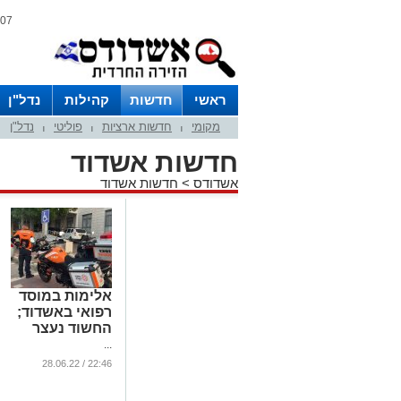
07 אוגוסט 2026 / 20:42
ראשי
חדשות
קהילות
נדל"ן
מקומי
חדשות ארציות
פוליטי
נדל"ן
|
|
|
חדשות אשדוד
אשדודס
>
חדשות אשדוד
אלימות במוסד
רפואי באשדוד;
החשוד נעצר
...
22:46 / 28.06.22