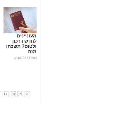
מעוניינים
לחדש דרכון
ולטוס? תשכחו
מזה
...
12:08 / 28.06.22
6
17
18
19
20