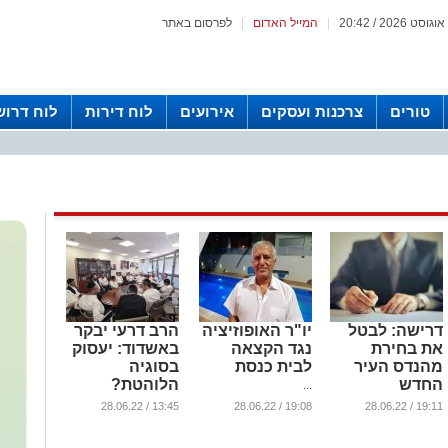
|
המייל האדום
|
לפרסום באתר
טורים
צרכנות ועסקים
אירועים
לוח דירות
לוח דרוש
דרישה: לבטל
יו"ר האופוזיציה
הרב דרעי יבקר
את בחירת
נגד הקצאה
באשדוד: יעסוק
מהנדס העיר
לבית כנסת
בסוגיה
החדש
הלוהטת?
...
...
...
13:45 / 28.06.22
19:08 / 28.06.22
19:11 / 28.06.22