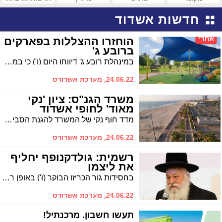
חדשות אשדוד
הוחזרו ההצללות בפארקים
ברובע ג'
במינהלת רובע ג' דיווחו היום (ו') כי במהלך השבוע האחרון הוחזרו ההצללות בכלל הפארקים ברובע. בין היתר הוזחרו הצללות מתוקנות בגני יהונתן ובבעלזא
24.06.22, מערכת אשדודס
משרד הגנ"ס: ציון 'נקי
מאוד' לחופי אשדוד
מדד חוף נקי של המשרד להגנת הסביבה לחודש יוני 2022, מדרג את אשדוד בצמרת החופים הנקיים בישראל בבדיקה שנערכת על בסיס חודשי.
24.06.22, מערכת אשדודס
רשמית: גולדקנופף יחליף
את ליצמן
בחסידות גור הכריזו הבוקר (ו') באופן רשמי כי הרב יצחק גולדקנופף, שניהל בעבר את מאבקי השבת באשדוד, הוא המועמד להחליפו בבחירות הקרובות.
24.06.22, מערכת אשדודס
תעשו חשבון. מרכנתיל!