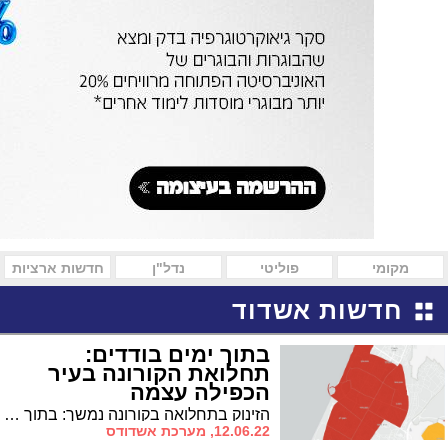
מקומי
פוליטי
נדל"ן
חדשות ארציות
חדשות אשדוד
בתוך ימים בודדים:
תחלואת הקורונה בעיר
הכפילה עצמה
הזינוק בתחלואה בקורונה נמשך: בתוך פחות משבוע מספר החולים בעיר מכפיל את עצמו ומתקרב ל-700. זינוק ברמה הארצית בילדים עד גיל 4 שמאושפזים בבתי החולים, רובם במצב קל. הנתונים המלאים
12.06.22, מערכת אשדודס