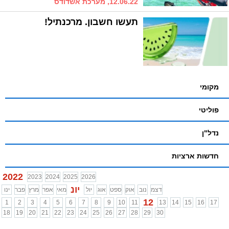
12.06.22, מערכת אשדודס
תעשו חשבון. מרכנתיל!
מקומי
פוליטי
נדל"ן
חדשות ארציות
2022
2023
2024
2025
2026
יונ
דצמ
נוב
אוק
ספט
אוג
יול
מאי
אפר
מרץ
פבר
ינו
12
1
2
3
4
5
6
7
8
9
10
11
13
14
15
16
17
18
19
20
21
22
23
24
25
26
27
28
29
30