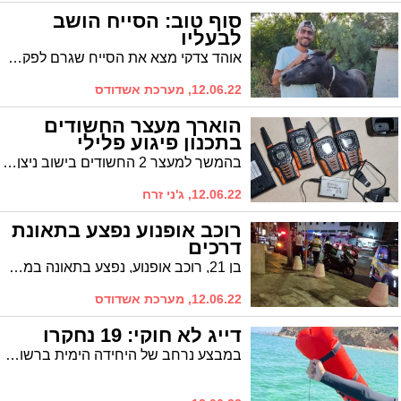
סוף טוב: הסייח הושב
לבעליו
אוהד צדקי מצא את הסייח שגרם לפקקי ענק השבוע, כשהוא מותש בכביש המהיר והלך איתו את כל הדרך למושב גן דרום
12.06.22, מערכת אשדודס
הוארך מעצר החשודים
בתכנון פיגוע פלילי
בהמשך למעצר 2 החשודים בישוב ניצן ביום רביעי, וסיכול התחמשותם בנשק ואמצעים פירוטכניים בעלי יכולת הפעלה אלחוטית, במטרה עפ"י החשד להוציא לפועל פיגוע פלילי, החשודים הובאו אמש לאחר חקירתם בימ"ר לכיש בפני בימ"ש השלום באשקלון שהורה לשחרר אותם בתנאים.
12.06.22, ג'ני זרח
רוכב אופנוע נפצע בתאונת
דרכים
בן 21, רוכב אופנוע, נפצע בתאונה במעורבות רכב פרטי. צוותים של מד״א העניקו לו סיוע ראשוני, והוא פונה להמשך טיפול באסותא
12.06.22, מערכת אשדודס
דייג לא חוקי: 19 נחקרו
במבצע נרחב של היחידה הימית ברשות הטבע והגנים לאכיפת איסור הדייג בעונה הנוכחית ואיסור נסיעה על חופי הים , נבדקו 62 דייגים מתוכם 19 נחקרו כחשודים בעבירות דיג ותועדו 14 כלי רכב שנסעו על חוף הים בניגוד לחוק, כמו כן הוצאו מהמים שתי רשתות דיג נטושות