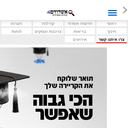
ראשי
חדשות אשדוד
קהילות
חצרות
חינוך
בריאות
צרכנות ועסקים
לוחות
צרו איתנו קשר
אירועים