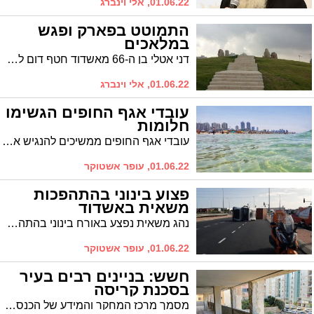
01.06.22, אלי וינברג
התמוטט בפארק ופגש
במלאכים
דני אטלי בן ה-66 מאשדוד חטף דום לב במהלך שיט קיאקים באגם בפארק אשדוד ים. תגובתם המהירה של חבריו והמאבטחת טל שפרינציס שדאגה להביא את מכשיר הדפירילטור - הצילו את חייו. כתב חדשות 12 יואב אבן, הפגיש בין כולם במקום בו אירעה ההתרחשות שהסתיימה במזל גדול ללא אסון
01.06.22, אלי וינברג
עובדי אגף החופים הגשימו
חלומות
עובדי אגף החופים ממשיכים להנגיש את החוף לבעלי מוגבלויות. ״תחושה של בית וקבלת האחר״ אמרו עובדי המעון
01.06.22, עופר אשטוקר
פצוע בינוני בהתהפכות
משאית באשדוד
נהג משאית נפצע באורח בינוני בהתהפכות משאית בשדרות נתיבי הים באשדוד
01.06.22, עופר אשטוקר
חשש: בניינים רבים בעיר
בסכנת קריסה
מסמך מרכז המחקר והמידע של הכנסת חושף כי חברות הביטוח מסרבות לכלול בפוליסה מקרה של קריסה בשל התיישנות, מה שמעמיד דיירים בסכנה של הימצאות ללא קורת גג. באשדוד ישנם 143 מבנים המוגדרים מסוכנים (הרשימה המלאה כאן). הבניין שלכם ברשימה?