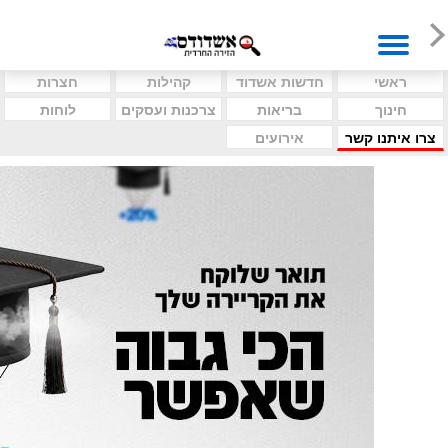
ראשי
חדשות אשדוד
קהילות
חצרות
חינוך
בריאות
צרכנות ועסקים
לוחות
צרו איתנו קשר
אירועים