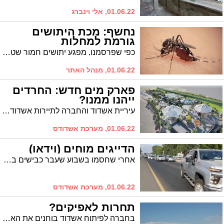
01.06.22, אלי וינברג
נחשף: מכת היתושים
גורמת למחלות
כפי שפרסמנו, מפגע יתושים חמור שטרם חווינו תוקף את אזור אשדוד בעקבות הזרמת השפכים של באר טוביה לנחל לכיש. תושבי אשדוד מתמודדים עם מפגע יתושים שטרם חווינו באזור אשדוד שעלול לסכן את בריאות תושבי אשדוד
01.06.22, מנהל האתר
פארק מים חדש: החרדים
ייהנו ממנו?
עיריית אשדוד והחברה לתיירות אשדוד פרסמו בימים אלה מכרז להקמתו של פארק אתגרים החדש הכולל בריכה אולימפית שעל תכנונו עמלו רבות לאחר שקיבלו את כל ההיתרים הנדרשים. היעד לסיום הפרויקט: 3 שנים. האם לתושבים החרדים יוענקו ימי בילוי בהפרדה?
01.06.22, מערכת אשדודס
הדייגים מוחים (וידאו)
אחרי שחסמו בשבוע שעבר כבישים בצפון הארץ, מחאת הדייגים ומשפחותיהם מגיעה לאזורינו. לפני זמן קצר נחסם לתנועה כביש 4 לכיוון צפון באזור מחלף אשדוד. הדייגים מוחים על איסור הדייג והפגיעה הקשה בפרנסתם
01.06.22, מערכת אשדודס
תחרות לאפיקים?
בחברה לפיתוח אשדוד בוחנים את האפשרות להגיש מועמדות ל'קול קורא' של משרד התחבורה להפעלת קווי מוניות שירות בעיר