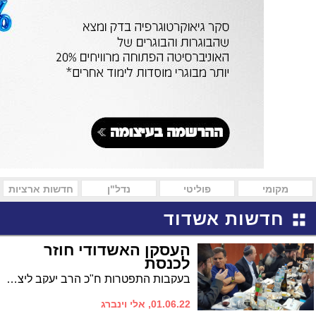
מקומי
פוליטי
נדל"ן
חדשות ארציות
חדשות אשדוד
העסקן האשדודי חוזר
לכנסת
בעקבות התפטרות ח"כ הרב יעקב ליצמן מהכנסת, הח"כ הנכנס, עסקן הציבור מאשדוד, הרב יעקב טסלר, נפרד ממנו בחמימות ומשרטט קווים ראשונים לשליחותו
01.06.22, אלי וינברג