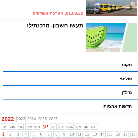
01.06.22, מערכת אשדודס
תעשו חשבון. מרכנתיל!
מקומי
פוליטי
נדל"ן
חדשות ארציות
2022
2023
2024
2025
2026
יונ
דצמ
נוב
אוק
ספט
אוג
יול
מאי
אפר
מרץ
פבר
ינו
1
2
3
4
5
6
7
8
9
10
11
12
13
14
15
16
17
18