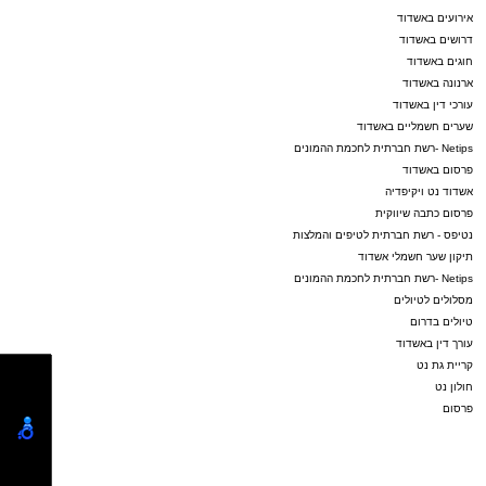
אירועים באשדוד
דרושים באשדוד
חוגים באשדוד
ארנונה באשדוד
עורכי דין באשדוד
שערים חשמליים באשדוד
Netips -רשת חברתית לחכמת ההמונים
פרסום באשדוד
אשדוד נט ויקיפדיה
פרסום כתבה שיווקית
נטיפס - רשת חברתית לטיפים והמלצות
תיקון שער חשמלי אשדוד
Netips -רשת חברתית לחכמת ההמונים
מסלולים לטיולים
טיולים בדרום
עורך דין באשדוד
קריית גת נט
חולון נט
פרסום