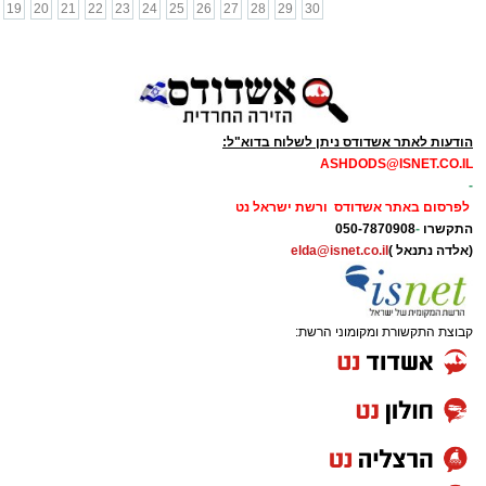
19
20
21
22
23
24
25
26
27
28
29
30
הודעות לאתר אשדודס ניתן לשלוח בדוא"ל:
ASHDODS@ISNET.CO.IL
-
לפרסום באתר אשדודס ורשת ישראל נט
התקשרו
-
050-7870908
(אלדה נתנאל )
elda@isnet.co.il
קבוצת התקשורת ומקומוני הרשת: