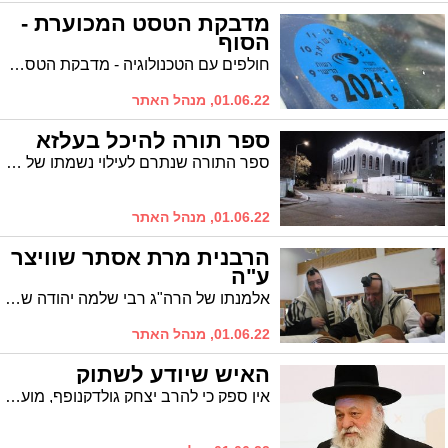
מדבקת הטסט המכוערת -
הסוף
חולפים עם הטכנולוגיה - מדבקת הטסט השנתי ההיסטורית שמודבקת על השמשה הקדמית, לא תונפק החל מ-2023. הסיבה: המידע על כלי הרכב זמין ממילא בכל ניידת משטרה
01.06.22, מנהל האתר
ספר תורה להיכל בעלזא
ספר התורה שנתרם לעילוי נשמתו של הרב אברהם שרגא מינסקי זצ"ל הוכנס ברוב פאר והדר להיכל בית המדרש הבעלזאי, שכבר הפך לתל תלפיות
01.06.22, מנהל האתר
הרבנית מרת אסתר שוויצר
ע"ה
אלמנתו של הרה"ג רבי שלמה יהודה שוויצר ז"ל. הותירה משפחה עניפה באשדוד
01.06.22, מנהל האתר
האיש שיודע לשתוק
אין ספק כי להרב יצחק גולדקנופף, מועמד הסיעה המרכזית למקום הראשון ברשימת אגודת ישראל, ומי שזכור כמי שהוביל את המאבק נגד 'ביג' באשדוד, ישנם כישורים רבים. אך לפני הכל, הוא יודע להבליג