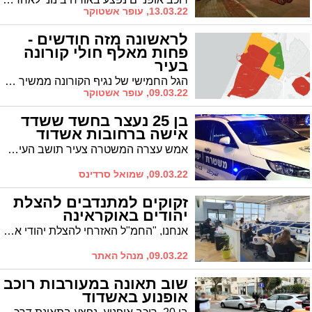
13.03.22, עופר אשטוקר
לראשונה מזה חודשים -
פחות מאלף חולי קורונה
בעיר
הגל החמישי של נגיף הקורונה ממשיך בדעיכה, ונתוני התחלואה שמתפרסמים הבוקר, מצביעים על כך שמספר החולים הפעילים בעיר ירד מתחת ל-1000. ציון הרמזור של העיר מתקרב לצבע הצהוב
09.03.22, עופר אשטוקר
בן 25 נעצר בחשד ששדד
אישה ברחובות אשדוד
אמש עצרה המשטרה צעיר תושב העיר (25) בחשד ששדד אישה ברובע ב' בעיר. היום הוא יובא בפני בימ"ש השלום בבקשה להאריך את מעצרו
09.03.22, שמואל סרדינס
זקוקים למתנדבים להצלת
יהודים באוקראינה
אנחנו, "החמ"ל האזרחי להצלת יהודי אוקראינה", זקוקים למתנדבים שיכולים להגיע לחמ"ל שהקמנו באשדוד כדי להתקשר ולענות לשיחות מיהודים שנמצאים שם.
09.03.22, מנהל האתר
שוב תאונה במעורבות רוכב
אופנוע באשדוד