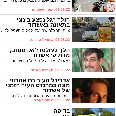
בן 20, רוכב אופנוע, נפצע בתאונת דרכים במעורבות רכב פרטי באשדוד. צוותי ההצלה פינו אותו להמשך טיפול באסותא
09.03.22, עופר אשטוקר
הולך רגל נפצע בינוני
בתאונה באשדוד
צוותי ההצלה שהוזעקו למקום העניקו לנפגע סיוע רפואי ראשוני ופינו אותו לבית החולים כשהוא סובל מחבלת ראש
09.03.22, שמואל סרדינס
הלך לעולמו ז'אק מנחם,
מוותיקי אשדוד
ז'אק ז"ל, אחיו של המוהל הידוע דוד בן מנחם, נפטר בתחילת השבוע והוא בן 76. הוא הותיר אחריו אישה, שלוש בנות ונכדים
09.03.22, מערכת האתר
אדריכל העיר רם אהרוני
מונה כמהנדס העיר הזמני
של אשדוד
בעקבות הודעת ההתפטרות של דורון חזן, מונה באופן זמני אדריכל העיר רם אהרוני כמהנדס עיר עד להוצאת מכרז ומנוי קבוע לתפקיד.
09.03.22, מנהל האתר
בדיקה