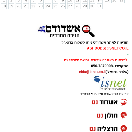
1
2
3
4
5
6
7
8
9
10
11
12
13
14
15
16
17
18
19
20
21
22
23
24
25
26
27
28
29
30
31
הודעות לאתר אשדודס ניתן לשלוח בדוא"ל:
ASHDODS@ISNET.CO.IL
-
לפרסום באתר אשדודס ורשת ישראל נט
התקשרו
-
050-7870908
(אלדה נתנאל )
elda@isnet.co.il
קבוצת התקשורת ומקומוני הרשת: