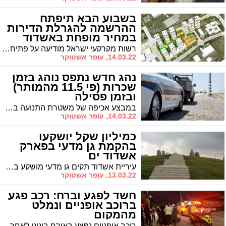
בשבוע הבא תיפתח
ההרשמה להגרלת הדירות
במחיר מופחת באשדוד
רשות מקרקעי ישראל מודיעה על פתיחת ההרשמה להגרלת הדירות לזכאים, בהנחה של עד 200 אלף ש״ח ממחיר השוק
14.03.22, עופר אשטוקר
נהג חדש נתפס נוהג בזמן
שכרות (פי 11.5 מהמותר)
ובזמן פסילה
במבצע אכיפה של משטרת התנועה באשדוד, נתפס נהג בן 22 מאשדוד ובדיקה העלתה כי הוא פסול נהיגה ל-60 יום. בבדיקת ינשוף שבוצעה לו התברר כי הוא נוהג תחת השפעת אלכוהול ברמה של פי 11.5 מהמותר בחוק לנהג חדש
14.03.22, עופר אשטוקר
כמיליון שקל יושקעו
בהקמת גן מדעי בפארק
אשדוד ים
עיריית אשדוד תקים גן מדעי מושקע במיוחד בפארק אשדוד-ים, עם מתקני משחק מדעיים. סך ההשקעה בפרויקט כ-1 מיליון שקל. הנה מה שצפוי להיות בפארק המדעי
13.03.22, עופר אשטוקר
חשד לפגע וברח: רכב פגע
ברוכב אופניים ונמלט
מהמקום
רוכב אופניים נפצע באורח בינוני לאחר שככול הנראה נפגע מרכב, שנמלט מהמקום. אט"ן של מד"א פינה אותו במצב בינוני