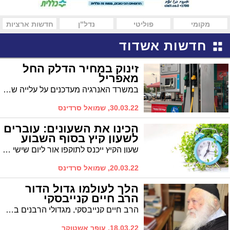
מקומי
פוליטי
נדל"ן
חדשות ארציות
חדשות אשדוד
זינוק במחיר הדלק החל
מאפריל
במשרד האנרגיה מעדכנים על עלייה של 39 אגורות במחיר לליטר בנזין, לעומת החודש הקודם שגם כך שבר שיאים. המחיר יתעדכן בחצות הלילה שבין חמישי לשישי
30.03.22, שמואל סרדינס
הכינו את השעונים: עוברים
לשעון קיץ בסוף השבוע
שעון הקיץ ייכנס לתוקפו אור ליום שישי הקרוב (25.03). בשעה 02:00 יש להזיז את המחוגים שעה אחת קדימה לשעה 03:00
20.03.22, שמואל סרדינס
הלך לעולמו גדול הדור
הרב חיים קנייבסקי
הרב חיים קנייבסקי, מגדולי הרבנים בציבור החרדי, התמוטט בביתו שבבני ברק ועבר החייאה.
18.03.22, עופר אשטוקר