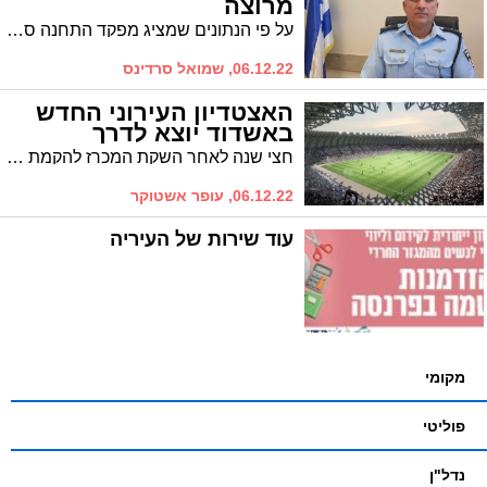
מרוצה
על פי הנתונים שמציג מפקד התחנה סנ"צ אילן שושן, בשנה החולפת חלה ירידה בכמות התיקים שנפתחו במשטרה אשדוד בגין אלימות. את הנתונים הוא הציג לאור השאילתא שהגיש חבר המועצה אופיר לסרי לאור ריבוי אירועי האלימות לאחרונה בעיר
06.12.22, שמואל סרדינס
האצטדיון העירוני החדש
באשדוד יוצא לדרך
חצי שנה לאחר השקת המכרז להקמת האצטדיון העירוני החדש בעיר, ראש העיר מדווח על זוכה במכרז ויציאה לדרך * האם סיום הש"ס הבא יחגג באיצטדיון אשדוד?
06.12.22, עופר אשטוקר
עוד שירות של העיריה
מקומי
פוליטי
נדל"ן