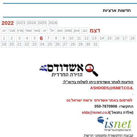
חדשות ארציות
2022
2023
2024
2025
2026
דצמ
נוב
אוק
ספט
אוג
יול
יונ
מאי
אפר
מרץ
פבר
ינו
6
1
2
3
4
5
7
8
9
10
11
12
13
14
15
16
17
18
19
20
21
22
23
24
25
26
27
28
29
30
31
הודעות לאתר אשדודס ניתן לשלוח בדוא"ל:
ASHDODS@ISNET.CO.IL
-
לפרסום באתר אשדודס ורשת ישראל נט
התקשרו
-
050-7870908
(אלדה נתנאל )
elda@isnet.co.il
קבוצת התקשורת ומקומוני הרשת: