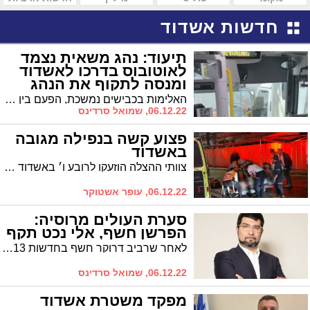
חדשות אשדוד
תיעוד: נהג משאית נצמד
לאוטובוס בדרכו לאשדוד
ומנסה לתקוף את הנהג
האלימות בכבישים נמשכת, הפעם בין נהג משאית לנהג אוטובוס שעשה את דרכו עם נוסעים מראשון לציון לאשדוד * "המשאית הייתה מילימטר מפגיעה באוטובוס", מספרת אחת הנוסעות
06.12.22, שמואל סרדינס
פצוע קשה בנפילה מגובה
באשדוד
צוותי ההצלה הוזעקו לרובע ו׳ באשדוד בעקבות דיוווח על נפילה מגובה. מהמקום פונה בן 40 במצב בינוני עד קשה לאסותא
06.12.22, עופר אשטוקר
סערת העולים מרוסיה:
הפרשן חשף, אלי נכט תקף
לאחר שרביב דרוקר חשף בחדשות 13, כי העולים החדשים מרוסיה מגיעים לישראל כדי לקבל את סל ההטבות כעולים חדשים והם חוזרים מיד אל מולדתם, תוקף אלי נכט: "הכתבה של דרוקר מלאה שקרים ורמיזות על גבול הגזענות"
06.12.22, שמואל סרדינס
מפקד משטרת אשדוד