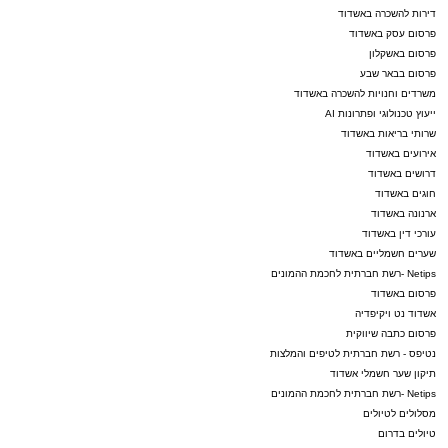
דירות להשכרה באשדוד
פרסום עסק באשדוד
פרסום באשקלון
פרסום בבאר שבע
משרדים וחנויות להשכרה באשדוד
ייעוץ טכנולוגי ופתרונות AI
שרותי בריאות באשדוד
אירועים באשדוד
דרושים באשדוד
חוגים באשדוד
ארנונה באשדוד
עורכי דין באשדוד
שערים חשמליים באשדוד
Netips -רשת חברתית לחכמת ההמונים
פרסום באשדוד
אשדוד נט ויקיפדיה
פרסום כתבה שיווקית
נטיפס - רשת חברתית לטיפים והמלצות
תיקון שער חשמלי אשדוד
Netips -רשת חברתית לחכמת ההמונים
מסלולים לטיולים
טיולים בדרום