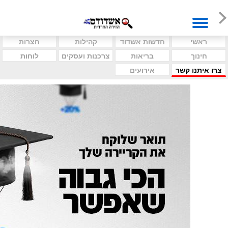
ראשי
חדשות אשדוד
קהילות
חצרות
חינוך
בריאות
צרכנות ועסקים
לוחות
צרו איתנו קשר
אירועים