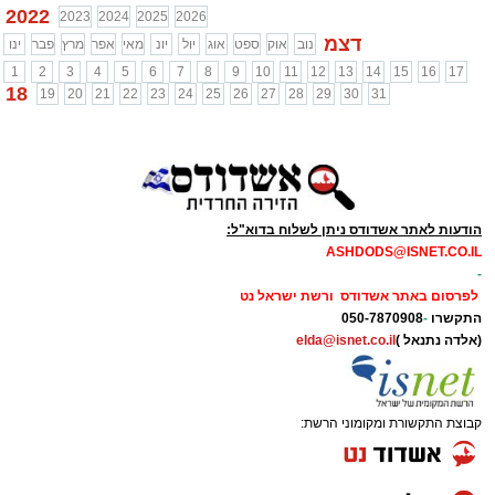
2022
2023
2024
2025
2026
דצמ
נוב
אוק
ספט
אוג
יול
יונ
מאי
אפר
מרץ
פבר
ינו
1
2
3
4
5
6
7
8
9
10
11
12
13
14
15
16
17
18
19
20
21
22
23
24
25
26
27
28
29
30
31
הודעות לאתר אשדודס ניתן לשלוח בדוא"ל:
ASHDODS@ISNET.CO.IL
-
לפרסום באתר אשדודס ורשת ישראל נט
התקשרו
-
050-7870908
(אלדה נתנאל )
elda@isnet.co.il
קבוצת התקשורת ומקומוני הרשת: