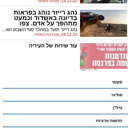
18.12.22, מנהל האתר
נהג רייזר נוהג בפראות
בדיונה באשדוד וכמעט
מתהפך על אדם. צפו
נהג רייזר תועד במהלך סוף השבוע האחרון נוהג בפראות וכמעט דורס בן אדם בדיונה באשדוד * בשל המהירות הרייזר עף באוויר וכמעט נפל על המטייל שהספיק להתכופף ולברוח
18.12.22, מערכת האתר
עוד שירות של העיריה
מקומי
פוליטי
נדל"ן
חדשות ארציות