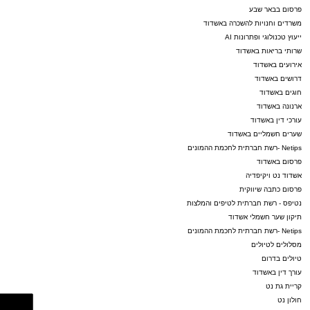
פרסום בבאר שבע
משרדים וחנויות להשכרה באשדוד
ייעוץ טכנולוגי ופתרונות AI
שרותי בריאות באשדוד
אירועים באשדוד
דרושים באשדוד
חוגים באשדוד
ארנונה באשדוד
עורכי דין באשדוד
שערים חשמליים באשדוד
Netips -רשת חברתית לחכמת ההמונים
פרסום באשדוד
אשדוד נט ויקיפדיה
פרסום כתבה שיווקית
נטיפס - רשת חברתית לטיפים והמלצות
תיקון שער חשמלי אשדוד
Netips -רשת חברתית לחכמת ההמונים
מסלולים לטיולים
טיולים בדרום
עורך דין באשדוד
קריית גת נט
חולון נט