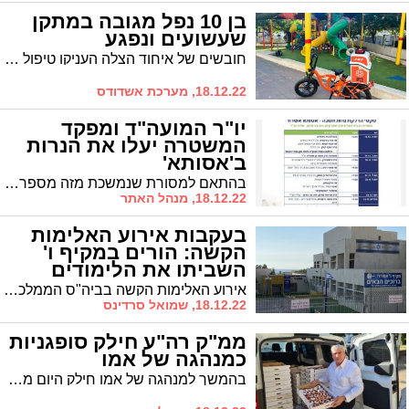
בן 10 נפל מגובה במתקן
שעשועים ונפגע
חובשים של איחוד הצלה העניקו טיפול רפואי ראשוני לילד בן 10 שנפגע במצב קל עד בינוני לאחר שנפל במתקן שעשועים.
18.12.22, מערכת אשדודס
יו"ר המועה"ד ומפקד
המשטרה יעלו את הנרות
ב'אסותא'
בהתאם למסורת שנמשכת מזה מספר שנים, יתקיימו הדלקות בכל יום מימי החנוכה בבית החולים. בהדלקת הנרות יכובדו בין היתר יו"ר המועה"ד וכן מפקד תחנת המשטרה בעיר
18.12.22, מנהל האתר
בעקבות אירוע האלימות
הקשה: הורים במקיף ו'
השביתו את הלימודים
אירוע האלימות הקשה בביה"ס הממלכתי גרם לסערה * חלק מההורים בחטיבת הביניים החליטו להשבית היום את הלימודים כאות מחאה נגד אירוע האלימות שהסעיר את העיר
18.12.22, שמואל סרדינס
ממ"ק רה"ע חילק סופגניות
כמנהגה של אמו
בהמשך למנהגה של אמו חילק היום ממ"ק רה"ע ר' אבי אמסלם סופגניות לילדי ביה"ס * "ממשיך את דרכה של אמי"