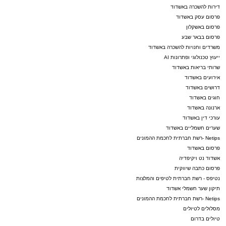
דירות להשכרה באשדוד
פרסום עסק באשדוד
פרסום באשקלון
פרסום בבאר שבע
משרדים וחנויות להשכרה באשדוד
ייעוץ טכנולוגי ופתרונות AI
שרותי בריאות באשדוד
אירועים באשדוד
דרושים באשדוד
חוגים באשדוד
ארנונה באשדוד
עורכי דין באשדוד
שערים חשמליים באשדוד
Netips -רשת חברתית לחכמת ההמונים
פרסום באשדוד
אשדוד נט ויקיפדיה
פרסום כתבה שיווקית
נטיפס - רשת חברתית לטיפים והמלצות
תיקון שער חשמלי אשדוד
Netips -רשת חברתית לחכמת ההמונים
מסלולים לטיולים
טיולים בדרום