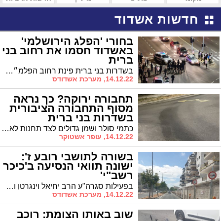
חדשות אשדוד
בחורי 'הפלג הירושלמי'
באשדוד חסמו את רחוב בני
ברית
בשדרות בני ברית פינת רחוב הפלמ״ח מתקיימת בשעה זו הפגנה של צעירי הפלג הירושלמי במחאה על מעצרו של אחד מחבריהם בירושליםהפגנות . הכביש נחסם בחלקו לתנועה. כוחות משטרה במקום
14.12.22, מערכת אשדודס
תחבורה ירוקה? כך נראה
מסוף התחבורה הציבורית
בשדרות בני ברית
כתמי סולר ושמן גדולים לצד תחנות לא ממש חכמות - נראה כי חזון התחבורה הירוקה באשדוד עודנו רחוק, וזאת מבלי שהזכרנו שאפילו חדר לנוחיות עבור הנהגים אין במקום. צפו
14.12.22, עופר אשטוקר
בשורה לתושבי רובע ז':
ישונה תוואי הנסיעה ב'כיכר
רשב"י'
בפעילות סגרה"ע הרב יחיאל וינגרטן וחבר מועצת העיר הרב שמואל שוק יתווסף נתיב לרכבים ברחוב רשב"י * כמו כן הסדרי תנועה חדשים בכיכר 'מכבי' יאפשרו יציאת רכבים מחניית המרכז המסחרי לכיוון היציאה מהרובע
14.12.22, מערכת אשדודס
שוב באותו הצומת: רוכב