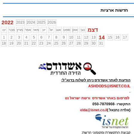
חדשות ארציות
2022
2023
2024
2025
2026
דצמ
נוב
אוק
ספט
אוג
יול
יונ
מאי
אפר
מרץ
פבר
ינו
14
1
2
3
4
5
6
7
8
9
10
11
12
13
15
16
17
18
19
20
21
22
23
24
25
26
27
28
29
30
31
הודעות לאתר אשדודס ניתן לשלוח בדוא"ל:
ASHDODS@ISNET.CO.IL
-
לפרסום באתר אשדודס ורשת ישראל נט
התקשרו
-
050-7870908
(אלדה נתנאל )
elda@isnet.co.il
קבוצת התקשורת ומקומוני הרשת: