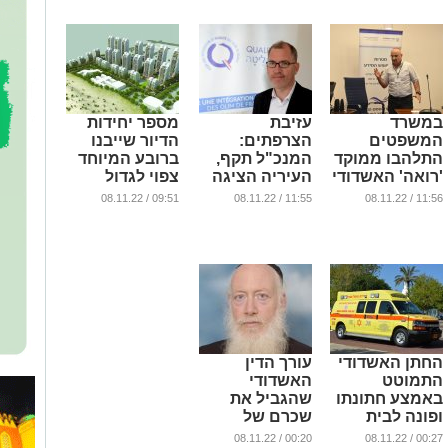
במשרד
עזיבת
מספר יחידות
המשפטים
הצרפתים:
הדיור שייבנו
התלהבו ממוקד
המנכ"ל תקף,
ברובע המיוחד
'רואה' האשדודי
העיריה הציגה
צפוי לגדול
עשיה
משמעותית
...
09:51 / 08.11.22
11:55 / 08.11.22
11:56 / 08.11.22
...
...
החתן האשדודי
עורך הדין
התמוטט
האשדודי
באמצע חתונתו
שהגביל את
ופונה לבית
שכרם של
החולים (וידאו)
עמיתיו עורכי
00:20 / 08.11.22
00:27 / 08.11.22