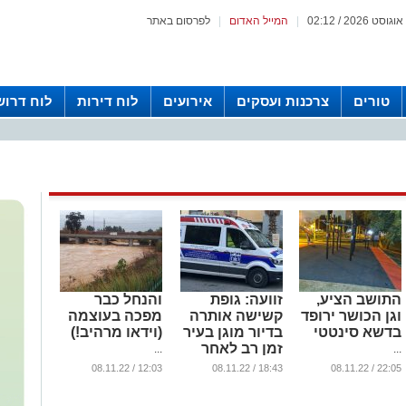
|
המייל האדום
|
לפרסום באתר
טורים
צרכנות ועסקים
אירועים
לוח דירות
לוח דרוש
התושב הציע,
זוועה: גופת
והנחל כבר
וגן הכושר ירופד
קשישה אותרה
מפכה בעוצמה
בדשא סינטטי
בדיור מוגן בעיר
(וידאו מרהיב!)
זמן רב לאחר
...
...
פטירתה
12:03 / 08.11.22
18:43 / 08.11.22
22:05 / 08.11.22
...