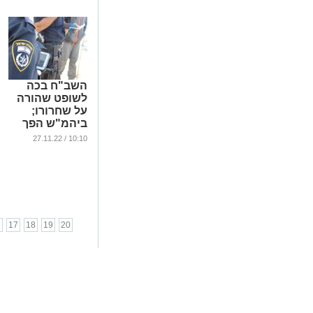
...
השב"ח בכה
לשופט שהורה
על שחרורו;
ביהמ"ש הפך
את ההחלטה
10:10 / 27.11.22
...
6
17
18
19
20