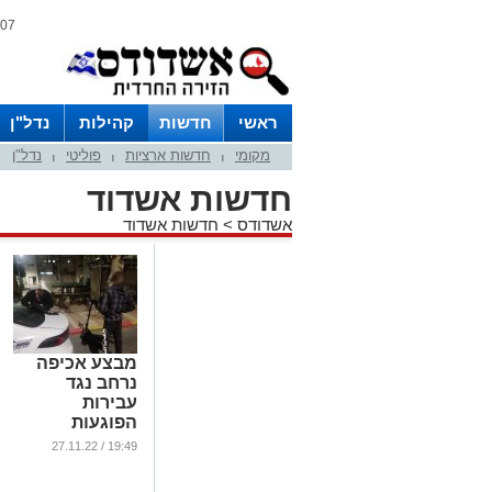
07 אוגוסט 2026 / 15:05
ראשי
חדשות
קהילות
נדל"ן
מקומי
חדשות ארציות
פוליטי
נדל"ן
|
|
|
חדשות אשדוד
אשדודס
>
חדשות אשדוד
מבצע אכיפה
נרחב נגד
עבירות
הפוגעות
באיכות החיים
19:49 / 27.11.22
ברובעים א' ו-ב'
באשדוד