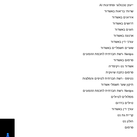
ייעוץ טכנולוגי ופתרונות AI
שרותי בריאות באשדוד
אירועים באשדוד
דרושים באשדוד
חוגים באשדוד
ארנונה באשדוד
עורכי דין באשדוד
שערים חשמליים באשדוד
Netips -רשת חברתית לחכמת ההמונים
פרסום באשדוד
אשדוד נט ויקיפדיה
פרסום כתבה שיווקית
נטיפס - רשת חברתית לטיפים והמלצות
תיקון שער חשמלי אשדוד
Netips -רשת חברתית לחכמת ההמונים
מסלולים לטיולים
טיולים בדרום
עורך דין באשדוד
קריית גת נט
חולון נט
פרסום