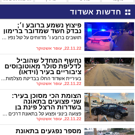
חדשות אשדוד
פיצוץ נשמע ברובע ו׳;
נבדק חשד שמדובר ברימון
תושבים ברובע ו׳ מדווחים על קול נפץ חזק שנשמע הערב ברובע ו׳. כוחות משטרה סורקים וטרם ברור אם מדובר בהשלכת רימון
22.11.22, עופר אשטוקר
נחשף המחדל שהוביל
לדליפת סולר מאוטובוסים
ציבוריים בעיר (וידאו)
בעיריית אשדוד החלו בבדיקת מצלמות 'מוקד רואה' שם גילו מה הוביל למחדל החמור * ליטרים רבים של סולר זלגו מאוטובוסים של אפיקים ושל חברה פרטית נוספת בכבישים רבים ברחבי העיר * בנס גדול זה נגמר רק בתאונת שרשרת קלה בלבד ברובע ז'
22.11.22, עופר אשטוקר
הצומת הכי מסוכן בעיר:
שני פצועים בתאונה
בשדרות הרצל פינת בן
גוריון
פצועה בינוני ופצוע קל בתאונת דרכים בשדרות הרצל פינת בן גוריון * בצומת זה ישנו ריבוי תאונות מאז בוטלה הפניה שמאלה, למרות שלטי האזהרה מאירי העיניים במקום
22.11.22, עופר אשטוקר
מספר נפגעים בתאונת