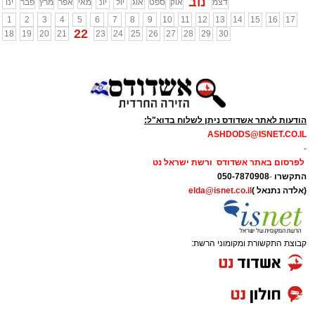
נוב
דצמ
אוק
ספט
אוג
יול
יונ
מאי
אפר
מרץ
פבר
ינו
1
2
3
4
5
6
7
8
9
10
11
12
13
14
15
16
17
22
18
19
20
21
23
24
25
26
27
28
29
30
הודעות לאתר אשדודס ניתן לשלוח בדוא"ל:
ASHDODS@ISNET.CO.IL
-
לפרסום באתר אשדודס ורשת ישראל נט
התקשרו
-
050-7870908
(אלדה נתנאל )
elda@isnet.co.il
קבוצת התקשורת ומקומוני הרשת: