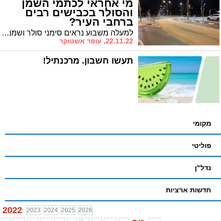
מי אחראי לכתמי השמן
והסולר בכבישים רבים
ברחבי העיר?
למעלה משבוע נראים סימני סולר ושמן גדולים על כבישים רבים בעיר, לרוב בצמתים או אחרי פניות * על פי ההערכות, מדובר באוטובוסים שאינם תקינים מהם נוצרת נזילות שמן וסולר * אתמול זה הסתיים בתאונה רבת רכבים ברובע ז'. שלא ייגמר באסון רח"ל
22.11.22, עופר אשטוקר
תעשו חשבון. מרכנתיל!
מקומי
פוליטי
נדל"ן
חדשות ארציות
2022
2023
2024
2025
2026