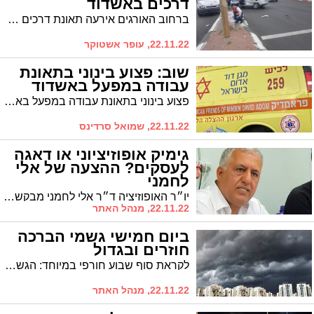
דרכים באשדוד
ברחוב האורגים אירעה תאונת דרכים בין שני כלי רכב. צוותי ההצלה העניקו טיפול רפואי ראשוני לשלושה נפגעים בזירה
22.11.22, עופר אשטוקר
שוב: פצוע בינוני בתאונת
עבודה במפעל באשדוד
פצוע בינוני בתאונת עבודה במפעל באזור התעשייה של אשדוד לאחר שנפגע מחפץ כבד
22.11.22, שמואל סרדינס
גימיק אופוזיציוני או דאגה
לעסקים? ההצעה של אלי
לחמני
יו״ר האופוזיציה ד״ר אלי לחמני מבקש לדון בישיבת מועצת העיר הקרובה להפחית את הארנונה לעסקים באשדוד * ההצעה צפויה להידחות על הסף
22.11.22, מנהל האתר
ביום חמישי גשמי הברכה
חוזרים ובגדול
לקראת סוף שבוע חורפי במיוחד: הגשם חוזר החל מיום חמישי עם מנת גשם משמעותית בימים חמישי ושישי
22.11.22, מנהל האתר