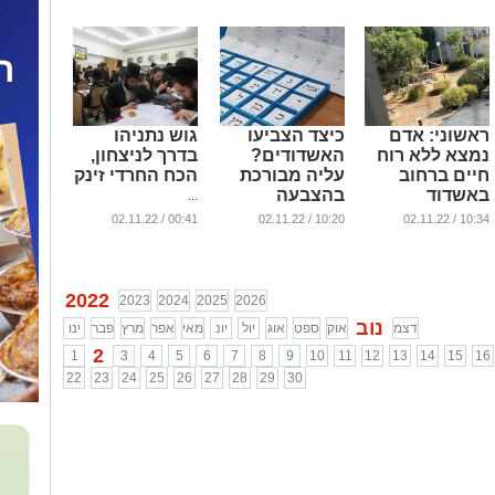
ראשוני: אדם
כיצד הצביעו
גוש נתניהו
נמצא ללא רוח
האשדודים?
בדרך לניצחון,
חיים ברחוב
עליה מבורכת
הכח החרדי זינק
באשדוד
בהצבעה
...
החרדית
...
00:41 / 02.11.22
10:20 / 02.11.22
10:34 / 02.11.22
...
2022
2023
2024
2025
2026
נוב
דצמ
אוק
ספט
אוג
יול
יונ
מאי
אפר
מרץ
פבר
ינו
2
1
3
4
5
6
7
8
9
10
11
12
13
14
15
16
22
23
24
25
26
27
28
29
30