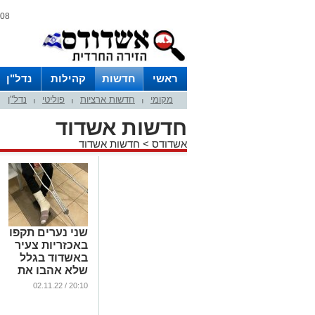
08 אוגוסט 2026 / 01:18
ראשי
חדשות
קהילות
נדל"ן
מקומי
חדשות ארציות
פוליטי
נדל"ן
|
|
|
חדשות אשדוד
אשדודס
>
חדשות אשדוד
שני נערים תקפו
באכזריות צעיר
באשדוד בגלל
שלא אהבו את
מראהו
20:10 / 02.11.22
...