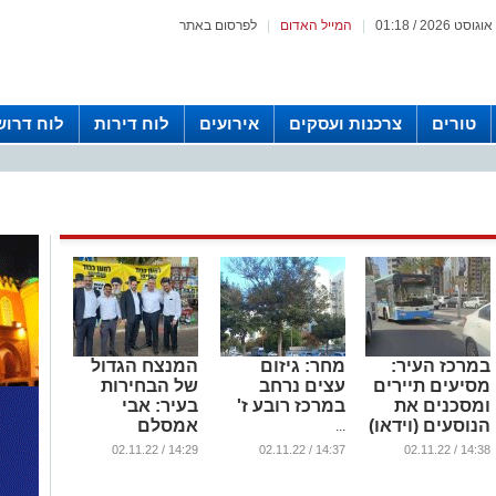
|
המייל האדום
|
לפרסום באתר
טורים
צרכנות ועסקים
אירועים
לוח דירות
לוח דרוש
במרכז העיר:
מחר: גיזום
המנצח הגדול
מסיעים תיירים
עצים נרחב
של הבחירות
ומסכנים את
במרכז רובע ז'
בעיר: אבי
הנוסעים (וידאו)
אמסלם
...
...
...
14:29 / 02.11.22
14:37 / 02.11.22
14:38 / 02.11.22