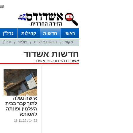
08 אוגוסט 2026 / 07:04
ראשי
חדשות
קהילות
נדל"ן
מקומי
חדשות ארציות
פוליטי
נדל"ן
|
|
|
חדשות אשדוד
אשדודס
>
חדשות אשדוד
אישה נפלה
לתוך קבר בבית
העלמין ופונתה
לאסותא
...
14:22 / 18.11.22