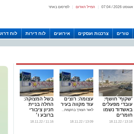
|
המייל האדום
|
לפרסום באתר
טורים
צרכנות ועסקים
אירועים
לוח דירות
לוח דרוש
'שקוף' חושף:
עצומה: רוצים
בשל המצוקה:
עובדי מפעלים
עוד מקווה בעיר
החלה בניית
באשדוד נשמו
חניון ציבורי
לאור הצורך בהקמת...
חומרים
ברובע ו׳
מזהמים
...
11:16 / 18.11.22
13:09 / 18.11.22
13:18 / 18.11.22
ומסוכנים
...