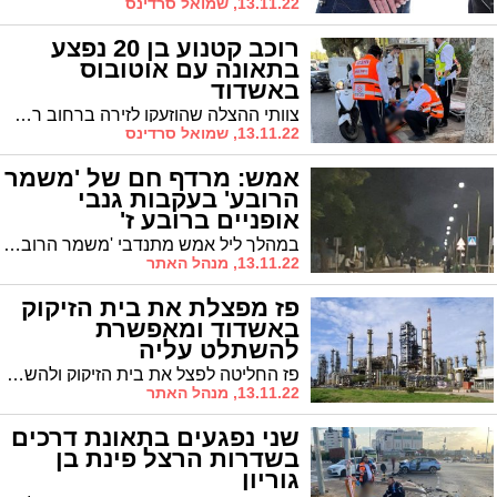
13.11.22, שמואל סרדינס
רוכב קטנוע בן 20 נפצע
בתאונה עם אוטובוס
באשדוד
צוותי ההצלה שהוזעקו לזירה ברחוב רמב"ם בעיר, העניקו לרוכב סיוע ראשוני ופינו אותו במצב קל עד בינוני לבית החולים
13.11.22, שמואל סרדינס
אמש: מרדף חם של 'משמר
הרובע' בעקבות גנבי
אופניים ברובע ז'
במהלך ליל אמש מתנדבי 'משמר הרובע' הבחינו במספר טיפוסים שעוררו את חשדם ולבסוף התגלו כגנבי אופניים. בתום מרדף עיקש הם נלכדו ברובע ו'
13.11.22, מנהל האתר
פז מפצלת את בית הזיקוק
באשדוד ומאפשרת
להשתלט עליה
פז החליטה לפצל את בית הזיקוק ולהשיב לחברה את החוב העצום - כ־1.4 מיליארד שקל - שהלוותה לבית הזיקוק
13.11.22, מנהל האתר
שני נפגעים בתאונת דרכים
בשדרות הרצל פינת בן
גוריון