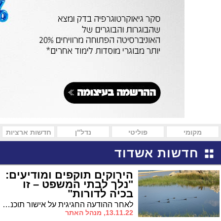
מקומי
פוליטי
נדל"ן
חדשות ארציות
חדשות אשדוד
הירוקים תוקפים ומודיעים:
"נלך לבתי המשפט – זו
בכיה לדורות"
לאחר ההודעה החגיגית על אישור תוכניות הבניה על הדיונה בוועדה המחוזית, מודיעים 'הירוקים' כי לא מדובר בסוף פסוק. "נתנגד ל'קו האורבני ונדרוש את החלופה"
13.11.22, מנהל האתר