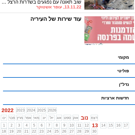
שוב תאונה עם נפגעים בשדרות הרצל פינת בן גוריון באשדוד. לאחר טיפול רפואי ראשוני, פונו השניים להמשך טיפול באסותא
13.11.22, עופר אשטוקר
עוד שירות של העיריה
מקומי
פוליטי
נדל"ן
חדשות ארציות
2022
2023
2024
2025
2026
נוב
דצמ
אוק
ספט
אוג
יול
יונ
מאי
אפר
מרץ
פבר
ינו
13
1
2
3
4
5
6
7
8
9
10
11
12
14
15
16
17
18
19
20
21
22
23
24
25
26
27
28
29
30