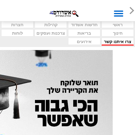
ראשי
חדשות אשדוד
קהילות
חצרות
חינוך
בריאות
צרכנות ועסקים
לוחות
צרו איתנו קשר
אירועים