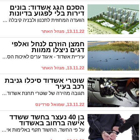
הסכם הגג אשדוד: בונים
דירות בלי לפגוע בדיונות
הוועדה המחוזית לתכנון ולבניה קיבלה את עמדת עיריית אשדוד לצאת לתכנון הרבעים הדרומיים תוך שימור הדיונה כשמורת טבע
13.11.22, מנהל האתר
חמצן הוזרם לנחל ואלפי
דגים ניצלו ממוות
עיריית אשדוד - איגוד ערים לאיכות הסביבה אשדוד - חבל יבנה ויובלים אשדוד הצילו אלפי דגים בנחל לכיש לאחר שהזרימו חמצן לנחל
13.11.22, מנהל האתר
שוטרי אשדוד סיכלו גניבת
רכב בעיר
תגובה מהירה של שוטרי תחנת אשדוד הובילה בסוף השבוע לסיכול גניבת רכב בחניון הרכבת בעיר. החשוד, בן 25 מנתיבות, נעצר לחקירה ומעצרו הוארך עד יום שלישי
13.11.22, שמואל סרדינס
בן 40 נעצר בחשד ששדד
אישה ברחוב באשדוד
על פי החשד, החשוד תקף באלימות אישה ברחוב וגנב ממנה את התיק. אזרחים שהבחינו בכך דיווחו למשטרה שתוך זמן קצר הצליחה לשים עליו את ידה. בהמשך היום הוא יובא בפני בית המשפט לדיון בהארכת מעצרו