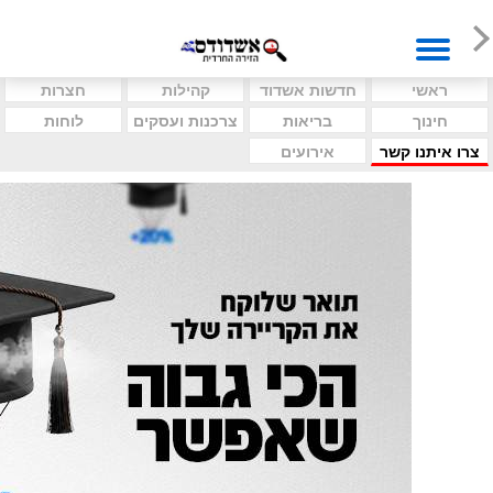
ראשי
חדשות אשדוד
קהילות
חצרות
חינוך
בריאות
צרכנות ועסקים
לוחות
צרו איתנו קשר
אירועים