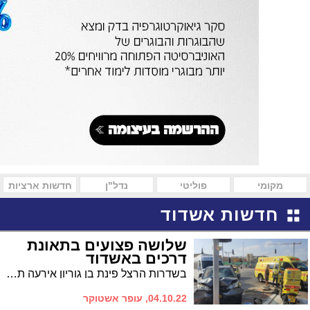
מקומי
פוליטי
נדל"ן
חדשות ארציות
חדשות אשדוד
שלושה פצועים בתאונת
דרכים באשדוד
בשדרות הרצל פינת בן גוריון אירעה תאונת דרכים בין שני כלי רכב. צוותים של מד"א העניקו טיפול ראשוני במקום לשלושה נפגעים - אט"ן של מד"א פינה אותם להמשך טיפול באסותא במצב בינוני וקל
04.10.22, עופר אשטוקר