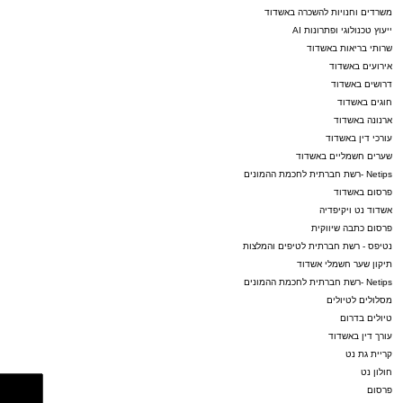
משרדים וחנויות להשכרה באשדוד
ייעוץ טכנולוגי ופתרונות AI
שרותי בריאות באשדוד
אירועים באשדוד
דרושים באשדוד
חוגים באשדוד
ארנונה באשדוד
עורכי דין באשדוד
שערים חשמליים באשדוד
Netips -רשת חברתית לחכמת ההמונים
פרסום באשדוד
אשדוד נט ויקיפדיה
פרסום כתבה שיווקית
נטיפס - רשת חברתית לטיפים והמלצות
תיקון שער חשמלי אשדוד
Netips -רשת חברתית לחכמת ההמונים
מסלולים לטיולים
טיולים בדרום
עורך דין באשדוד
קריית גת נט
חולון נט
פרסום