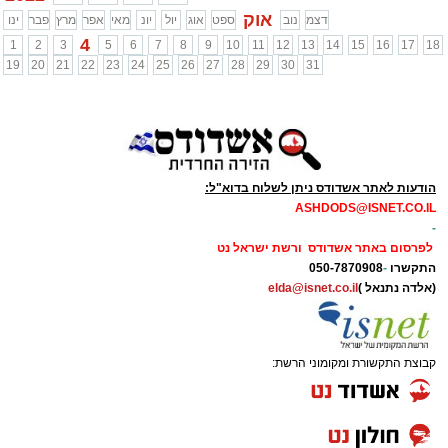
אוק
דצמ
נוב
ספט
אוג
יול
יונ
מאי
אפר
מרץ
פבר
ינו
4
1
2
3
5
6
7
8
9
10
11
12
13
14
15
16
17
18
19
20
21
22
23
24
25
26
27
28
29
30
31
הודעות לאתר אשדודס ניתן לשלוח בדוא"ל:
ASHDODS@ISNET.CO.IL
-
לפרסום באתר אשדודס ורשת ישראל נט
התקשרו
-
050-7870908
(אלדה נתנאל )
elda@isnet.co.il
קבוצת התקשורת ומקומוני הרשת: