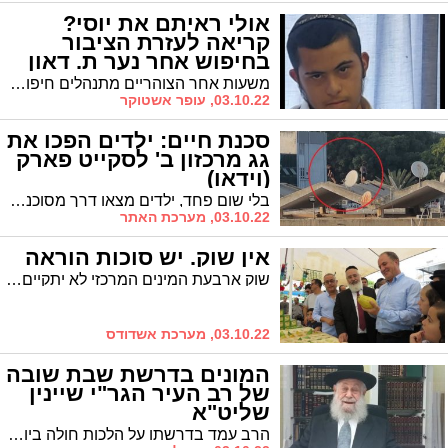
אולי ראיתם את יוסי?
קריאה לעזרת הציבור
בחיפוש אחר נער ת. דאון
משעות אחר הצוהריים מתנהלים חיפושים נרחבים מאוד אחר הנער יוסף דאיזדה, בן 17 עם תסמונת דאון. נראה לאחרונה באזור פארק אשדוד ים. אימו מבקשת מהציבור לסייע בחיפושים: "הוא כבר רעב וצמא ולא יודע היכן הוא"
03.10.22, עופר אשטוקר
סכנת חיים: ילדים הפכו את
גג מרכזון ב' לסקייט פארק
(וידאו)
בלי שום פחד, ילדים מצאו דרך מסוכנת ביותר להפיג את השעמום - באמצעות רכיבה על קורקינט על גג המרכז המסחרי רובע ב'. צפו בתיעוד
03.10.22, מערכת האתר
אין שוק. יש סוכות הוראה
שוק ארבעת המינים המרכזי לא יתקיים אך סוכות מורי ההוראה שע"י "המועצה הדתית" יתפקדו לשירות הציבור
03.10.22, מערכת אשדודס
המונים בדרשת שבת שובה
של רב העיר הגר"י שיינין
שליט"א
הרב עמד בדרשתו על הלכות חולה ביום הכיפורים וכן דיבר באגדה בנושא קרבת אלוקים