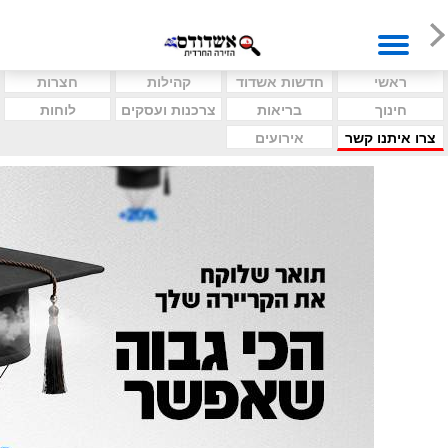
ראשי
חדשות אשדוד
קהילות
חצרות
חינוך
בריאות
צרכנות ועסקים
לוחות
צרו איתנו קשר
אירועים