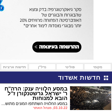
מקומי
פוליטי
נדל"ן
חדשות ארציות
חדשות אשדוד
במסע הלוויה ענק: הרה"ח
ר' ישראל גרשטנקורן ז"ל
הובא למנוחות
במסע ההלוויה השתתפו המונים מתושבי העיר ובמרכזם ציבור חסידי גור ומתפללי ביהח"ס "בית ברלינר" שהמנוח נמנה על מתפלליו * עין לא נותרה יבשה כאשר היתומים הרכים ובהם בנו הגדול שאך עתה נכנס למצוות, אמרו 'קדיש' אחר מיטתו של אביהם
03.10.22, מנהל האתר