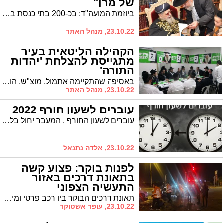
של מרן"
ביוזמת המועה"ד: בכ-200 בתי כנסת בעיר דרשו בשבת קודש על משנתו וגדלותו של מרן רבי עובדיה יוסף זצוק"ל
23.10.22, מנהל האתר
הקהילה הליטאית בעיר
מתגייסת להצלחת 'יהדות
התורה'
באסיפה שהתקיימה אתמול, מוצ"ש, הוחלט על הפנית האנרגיות להגעה ליעד של 100% הצבעה בקהילה. "הפעם חייבים לנצח"
23.10.22, מנהל האתר
עוברים לשעון חורף 2022
עוברים לשעון החורף . המעבר יחול בלילה שבין שבת לראשון (30.10.2022) - בשעה 2:00 יוזז השעון שעה אחת אחורה.
23.10.22, אלדה נתנאל
לפנות בוקר: פצוע קשה
בתאונת דרכים באזור
התעשיה הצפוני
תאונת דרכים הבוקר בין רכב פרטי ומיניבוס הסעות באזור התעשייה הצפוני. צוותי ההצלה העניקו טיפול לשני נפגעים, בהם אחד במצב קשה
23.10.22, עופר אשטוקר