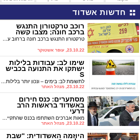
חדשות אשדוד
רוכב טרקטורון התנגש
ברכב חונה; מצבו קשה
טרקטורון התנגש ברכב חונה ברחוב ענבר באשדוד והנהג בו נפצע באורח קשה ופונה לבית החולים אסותא באשדוד
23.10.22, עופר אשטוקר
שימו לב: עבודות בלילות
ישתקו את התנועה בכביש
S
לתשומת לב: בימים – ונכון יותר בלילות – 25-27 לחודש יבוצעו עבודות ברח' משה סנה, ליד אלתא. סעו בדרכים אחרות
23.10.22, מנהל האתר
מסתערים: כנס חירום
באשדוד בראשות הרב
דרעי
מאות אברכים השתתפו בכנס שהתקיים בצהריים בבית הכנסת 'אורות חיים ומשה' בראשות הרב דרעי והאדמו"ר הרה"ג רבי דוד חנניה פינטו שליט"א
23.10.22, מנהל האתר
היוזמה האשדודית: "שבת