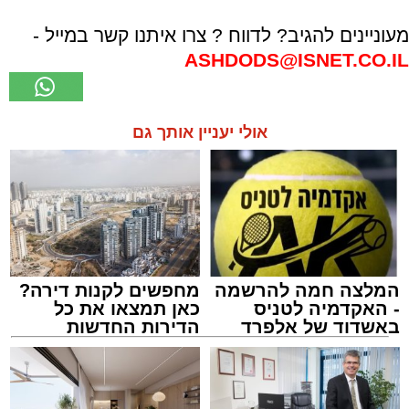
מעוניינים להגיב? לדווח ? צרו איתנו קשר במייל -
ASHDODS@ISNET.CO.IL
אולי יעניין אותך גם
המלצה חמה להרשמה
מחפשים לקנות דירה?
- האקדמיה לטניס
כאן תמצאו את כל
באשדוד של אלפרד
הדירות החדשות
קריאולנסקי - לילדים
למכירה באשדוד >>>