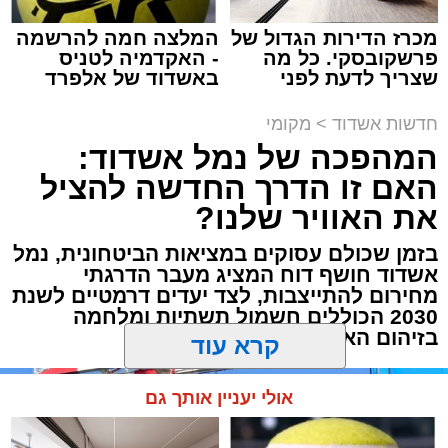
מכרז הדירות הגדול של
המלצה חמה להרשמה
פרשקובסקי. כל מה
- האקדמיה לטניס
שצריך לדעת לפני
באשדוד של אלפרד
תגים:
חנייה חינם בחופי אשדוד
שמגישים הצעה לדירה
קריאולנסקי - לילדים
באשדוד
חדשות אשדוד
>
מקומי
גם אם אשדוד אינה נמצאת בשלב הראשון של
המהפכה של נמל אשדוד:
רפורמת אזורי החנייה, השינויים הצפויים עשויים
האם זו הדרך החדשה להציל
להשפיע באופן ישיר על אחת ההטבות המוכרות
את האוויר שלנו?
ביותר לתושבי העיר - החנייה ללא תשלום בחופי
הים.
בזמן שכולם עסוקים במציאות הביטחונית, נמל
אשדוד חושף דוח המציג מעבר הדרגתי
על פי המתווה שפורסם, רשויות שמעניקות כיום
מחירום להתייצבות, לצד יעדים דרמטיים לשנת
2030 הכוללים חשמול תשתיות ומלחמה
הטבות חנייה נקודתיות לתושביהן, למשל באזורי
בזיהום האוויר
ביקוש כמו חופי הרחצה, יידרשו לבחור בין שתי
אפשרויות: להעניק את הפטור לכלל הנהגים, או
קרא עוד
לגבות תשלום גם מתושבי העיר.
אולי יעניין אותך גם
אם ההנחיות אכן ייושמו גם באשדוד, המשמעות