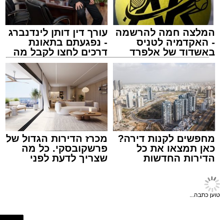
תוך להיערך מראש ולהיעזר בישומוני הניווט.
מאגף שירות וקשרי קהילה בנתיבי ישראל נמסר כי
הם מתנצלים על אי-הנוחות הזמנית ומודים לציבור
על הסבלנות, וכי ניתן לקבל פרטים נוספים באתר
המלצה חמה להרשמה
עורך דין דותן לינדנברג
החברה בכתובת
https://www.iroads.co.il
.
- האקדמיה לטניס
- נפגעתם בתאונת
באשדוד של אלפרד
דרכים לחצו לקבל מה
קריאולנסקי - לילדים
שמגיע לכם
שוק הים באשדוד
מעוניינים להגיב? לדווח ? צרו איתנו קשר במייל -
מערכת האתר / 18:15 06.08.26
ASHDODS@ISNET.CO.IL
מחפשים לקנות דירה?
מכרז הדירות הגדול של
כאן תמצאו את כל
פרשקובסקי. כל מה
תגים:
אשדוד
,
שוק
הדירות החדשות
שצריך לדעת לפני
למכירה באשדוד >>>
שמגישים הצעה לדירה
באשדוד
עיריית אשדוד הודיעה היום על שינוי חד-פעמי
במועד קיום שוק הים בשבוע הבא, זאת לקראת
טוען כתבה...