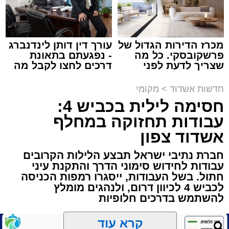
מכרז הדירות הגדול של
עורך דין דותן לינדנברג
פרשקובסקי. כל מה
- נפגעתם בתאונת
תגים:
הגרי"ב שרייבר
,
מעגלים
שצריך לדעת לפני
דרכים לחצו לקבל מה
שמגישים הצעה לדירה
שמגיע לכם
באשדוד
ארוע שטרם היה כמותו: בשבוע הבא ביום ג'
חדשות אשדוד
>
מקומי
יתכנסו המוני בחורי הישיבות שטרם החלו את זמן
חסימה לילית בכביש 4:
'אלול', והם יזכו לשמוע את גדולי הדור, מרן הגרי"ב
עבודות תחזוקה במחלף
שרייבר שליט"א והגאון רבי ישאי טולידנו שליט"א,
אשדוד צפון
שבשעה נדירה של קורת רוח ישתפו את שומעיהם
חברת נתיבי ישראל תבצע הלילות הקרובים
באשר ראו וקיבלו בבתי הוריהם, הגאון רבי פנחס
עבודות לחידוש סימוני הדרך והתקנת עיני
שרייבר זצ"ל והגאון רבי ניסים טולידנו זצ"ל, כאשר
חתול. בשל העבודות, ייסגרו רמפות הכניסה
מטרתם של הדברים שישמעו היא לעורר הלבבות
לכביש 4 לכיוון דרום, ולנהגים מומלץ
ולהחדיר אהבת אמת לתורה.
להשתמש בדרכים חלופיות
הארוע, במסגרת ארועי 'מעגלים', יתקיים בבית
קרא עוד