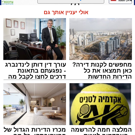
הכנסת 'חניכי הישיבות' רובע ג', ביום שלישי הקרוב
בשעה 21.00
אולי יעניין אותך גם
לאחר הארוע יתקיים רב שיח וכן פלפול תלמודי
בריתחא דאורייתא בעומקא דשמעתתא.
מחפשים לקנות דירה?
עורך דין דותן לינדנברג
כאן תמצאו את כל
- נפגעתם בתאונת
הדירות החדשות
דרכים לחצו לקבל מה
למכירה באשדוד >>>
שמגיע לכם
נתיבי ישראל
מערכת האתר / 18:19 06.08.26
המלצה חמה להרשמה
מכרז הדירות הגדול של