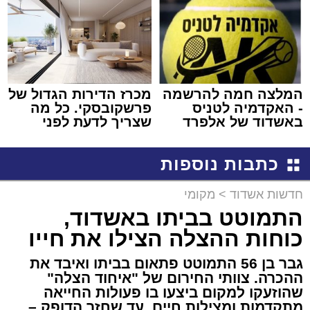
המלצה חמה להרשמה
מכרז הדירות הגדול של
- האקדמיה לטניס
פרשקובסקי. כל מה
באשדוד של אלפרד
שצריך לדעת לפני
קריאולנסקי - לילדים
שמגישים הצעה לדירה
באשדוד
כתבות נוספות
חדשות אשדוד
>
מקומי
התמוטט בביתו באשדוד,
כוחות ההצלה הצילו את חייו
גבר בן 56 התמוטט פתאום בביתו ואיבד את
ההכרה. צוותי החירום של "איחוד הצלה"
שהוזעקו למקום ביצעו בו פעולות החייאה
מתקדמות ומצילות חיים, עד שחזר הדופק –