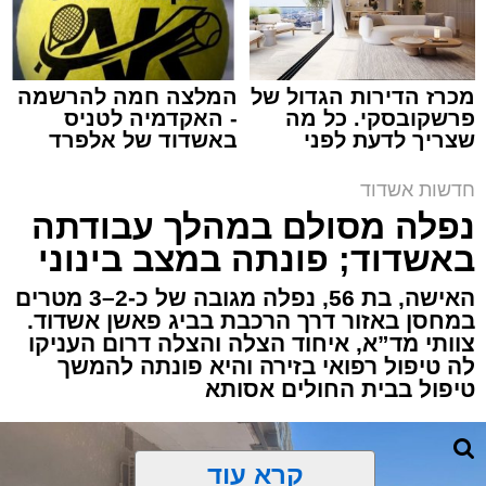
מכרז הדירות הגדול של
המלצה חמה להרשמה
פרשקובסקי. כל מה
- האקדמיה לטניס
שצריך לדעת לפני
באשדוד של אלפרד
תגים:
איחוד הצלה
,
אשדוד
,
הצלה
שמגישים הצעה לדירה
קריאולנסקי - לילדים
באשדוד
חדשות אשדוד
אירוע דרמטי הסתיים בנס רפואי באשדוד, לאחר
נפלה מסולם במהלך עבודתה
שגבר בן 56 התמוטט בביתו שבאחד הרחובות
באשדוד; פונתה במצב בינוני
ברובע י"א בעיר, כתוצאה מאירוע פתאומי שגרם
להפסקת פעילות ליבו.
האישה, בת 56, נפלה מגובה של כ-2–3 מטרים
במחסן באזור דרך הרכבת בביג פאשן אשדוד.
צוותי מד”א, איחוד הצלה והצלה דרום העניקו
למקום הוזעקו מיד צוותי רפואה ומתנדבים של
לה טיפול רפואי בזירה והיא פונתה להמשך
ארגון "איחוד הצלה". החובשים והפרמדיקים
טיפול בבית החולים אסותא
שהגיעו לזירה הבחינו כי הגבר ללא דופק וללא
הכרה, ופתחו מיידית בפעולות החייאה מתקדמות,
הכוללות עיסויי לב ושימוש במפעם (דפיברילטור).
קרא עוד