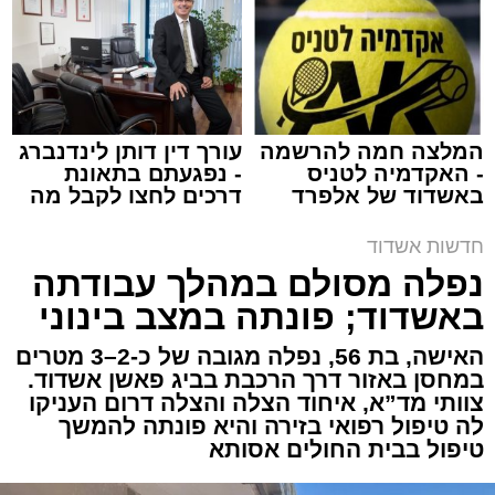
באשדוד
צילום: דוברות איחוד הצלה
מערכת האתר / 15:39 07.08.26
המלצה חמה להרשמה
עורך דין דותן לינדנברג
- האקדמיה לטניס
- נפגעתם בתאונת
באשדוד של אלפרד
דרכים לחצו לקבל מה
תגים:
איחוד הצלה
,
אשדוד
,
הצלה
קריאולנסקי - לילדים
שמגיע לכם
חדשות אשדוד
אירוע דרמטי הסתיים בנס רפואי באשדוד, לאחר
נפלה מסולם במהלך עבודתה
שגבר בן 56 התמוטט בביתו שבאחד הרחובות
באשדוד; פונתה במצב בינוני
ברובע י"א בעיר, כתוצאה מאירוע פתאומי שגרם
להפסקת פעילות ליבו.
האישה, בת 56, נפלה מגובה של כ-2–3 מטרים
במחסן באזור דרך הרכבת בביג פאשן אשדוד.
צוותי מד”א, איחוד הצלה והצלה דרום העניקו
למקום הוזעקו מיד צוותי רפואה ומתנדבים של
לה טיפול רפואי בזירה והיא פונתה להמשך
ארגון "איחוד הצלה". החובשים והפרמדיקים
טיפול בבית החולים אסותא
שהגיעו לזירה הבחינו כי הגבר ללא דופק וללא