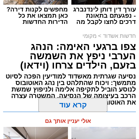
עורך דין דותן לינדנברג
מחפשים לקנות דירה?
- נפגעתם בתאונת
כאן תמצאו את כל
דרכים לחצו לקבל מה
הדירות החדשות
תגים:
תאונת עבודה באשדוד
שמגיע לכם
למכירה באשדוד >>>
חדשות אשדוד
>
מקומי
עובדת בת 56 נפצעה היום (שישי) באורח בינוני
צפו ברגעי האימה: הנהג
לאחר שנפלה מסולם במהלך עבודתה במחסן
הערבי ניפץ את השמשה
באזור דרך הרכבת, מתחם ביג פאשן באשדוד.
בזעם, הילדים צרחו (וידאו)
כוחות ההצלה הוזעקו למקום בעקבות דיווח על
נסיעה שגרתית מאשדוד למודיעין הפכה לסיוט
נפילה מגובה במהלך העבודה. עם הגעתם מצאו
מתמשך: ויכוח שהתלהט בין נהג האוטובוס
לנוסע הוביל לתקיפה אלימה ולניפוץ שמשת
את האישה בהכרה מלאה, כשהיא סובלת מחבלות
הרכב בעיצומה של הנסיעה. המשטרה עצרה
במספר אזורים בגופה לאחר שנפלה מגובה של
את האוטובוס בהמשך הדרך
כ-2 עד 3 מטרים.
מערכת האתר / 11:35 07.08.26
קרא עוד
רפאל אוקנין, כונן הצלה דרום, סיפר: “כשהגעתי
למקום הבחנתי בעובדת כשהיא בהכרה מלאה
אולי יעניין אותך גם
וסובלת מחבלות מרובות בגופה לאחר שנפלה