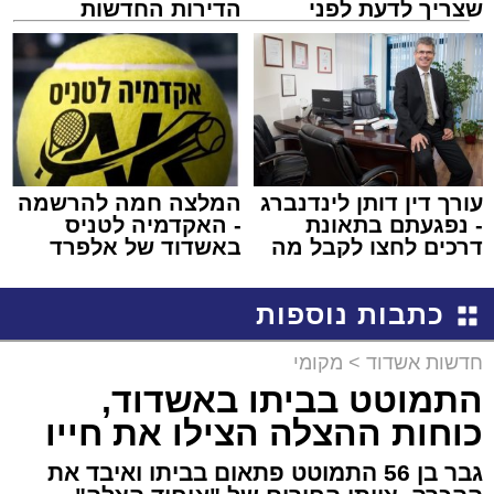
שצריך לדעת לפני
הדירות החדשות
שמגישים הצעה לדירה
למכירה באשדוד >>>
באשדוד
עורך דין דותן לינדנברג
המלצה חמה להרשמה
- נפגעתם בתאונת
- האקדמיה לטניס
דרכים לחצו לקבל מה
באשדוד של אלפרד
שמגיע לכם
קריאולנסקי - לילדים
כתבות נוספות
חדשות אשדוד
>
מקומי
התמוטט בביתו באשדוד,
כוחות ההצלה הצילו את חייו
גבר בן 56 התמוטט פתאום בביתו ואיבד את