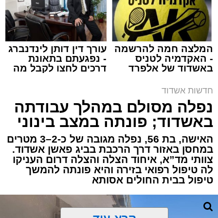
מערכת האתר / 15:39 07.08.26
המלצה חמה להרשמה
עורך דין דותן לינדנברג
- האקדמיה לטניס
- נפגעתם בתאונת
באשדוד של אלפרד
דרכים לחצו לקבל מה
תגים:
איחוד הצלה
,
אשדוד
,
הצלה
קריאולנסקי - לילדים
שמגיע לכם
חדשות אשדוד
אירוע דרמטי הסתיים בנס רפואי באשדוד, לאחר
נפלה מסולם במהלך עבודתה
שגבר בן 56 התמוטט בביתו שבאחד הרחובות
באשדוד; פונתה במצב בינוני
ברובע י"א בעיר, כתוצאה מאירוע פתאומי שגרם
להפסקת פעילות ליבו.
האישה, בת 56, נפלה מגובה של כ-2–3 מטרים
במחסן באזור דרך הרכבת בביג פאשן אשדוד.
צוותי מד”א, איחוד הצלה והצלה דרום העניקו
למקום הוזעקו מיד צוותי רפואה ומתנדבים של
לה טיפול רפואי בזירה והיא פונתה להמשך
ארגון "איחוד הצלה". החובשים והפרמדיקים
טיפול בבית החולים אסותא
שהגיעו לזירה הבחינו כי הגבר ללא דופק וללא
הכרה, ופתחו מיידית בפעולות החייאה מתקדמות,
הכוללות עיסויי לב ושימוש במפעם (דפיברילטור).