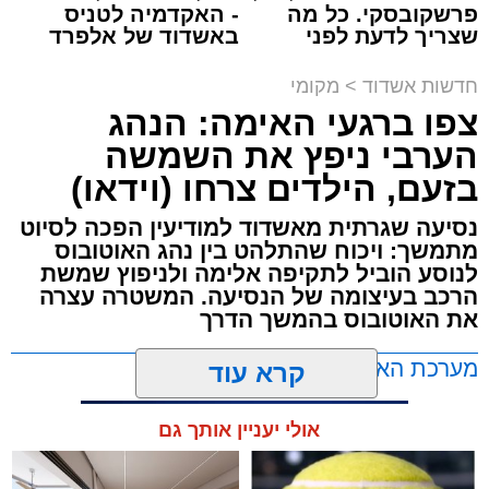
פרשקובסקי. כל מה
- האקדמיה לטניס
שצריך לדעת לפני
באשדוד של אלפרד
תגים:
תאונת עבודה באשדוד
שמגישים הצעה לדירה
קריאולנסקי - לילדים
באשדוד
חדשות אשדוד
>
מקומי
עובדת בת 56 נפצעה היום (שישי) באורח בינוני
צפו ברגעי האימה: הנהג
לאחר שנפלה מסולם במהלך עבודתה במחסן
הערבי ניפץ את השמשה
באזור דרך הרכבת, מתחם ביג פאשן באשדוד.
בזעם, הילדים צרחו (וידאו)
כוחות ההצלה הוזעקו למקום בעקבות דיווח על
נסיעה שגרתית מאשדוד למודיעין הפכה לסיוט
נפילה מגובה במהלך העבודה. עם הגעתם מצאו
מתמשך: ויכוח שהתלהט בין נהג האוטובוס
לנוסע הוביל לתקיפה אלימה ולניפוץ שמשת
את האישה בהכרה מלאה, כשהיא סובלת מחבלות
הרכב בעיצומה של הנסיעה. המשטרה עצרה
במספר אזורים בגופה לאחר שנפלה מגובה של
את האוטובוס בהמשך הדרך
כ-2 עד 3 מטרים.
מערכת האתר / 11:35 07.08.26
קרא עוד
רפאל אוקנין, כונן הצלה דרום, סיפר: “כשהגעתי
למקום הבחנתי בעובדת כשהיא בהכרה מלאה
אולי יעניין אותך גם
וסובלת מחבלות מרובות בגופה לאחר שנפלה
במהלך עבודתה. יחד עם צוותי מד”א הענקנו לה