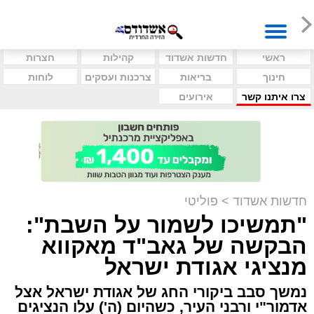
ראשי
חדשות אשדוד
קהילות
חצרות
חינוך
בריאות
צרכנות ועסקים
לוחות
צרו איתנו קשר
אירועים
חדשות אשדוד
>
פוליטי
"תמשיכו לשמור על השבת":
הבקשה של גאב"ד מאקווא
מנציגי אגודת ישראל
נמשך סבב ביקורי החג של אגודת ישראל אצל
אדמור"י ורבני העיר, כשהיום (ה') עלו הנציגים