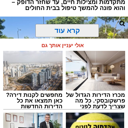
מתקדמות ומצילות חיים, עד שחזר הדופק –
והוא פונה להמשך טיפול בבית החולים
קרא עוד
אולי יעניין אותך גם
מכרז הדירות הגדול של
מחפשים לקנות דירה?
פרשקובסקי. כל מה
כאן תמצאו את כל
שצריך לדעת לפני
הדירות החדשות
שמגישים הצעה לדירה
למכירה באשדוד >>>
באשדוד
צילום: דוברות איחוד הצלה