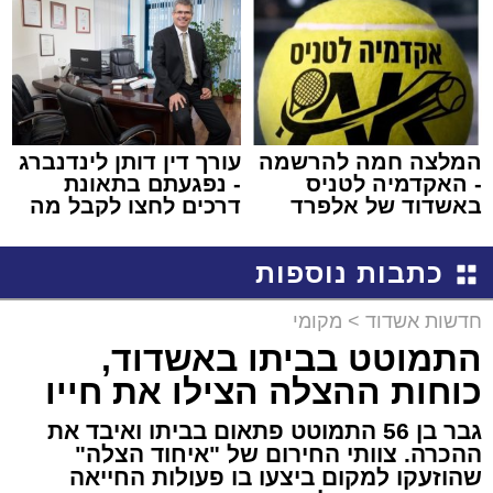
באשדוד
המלצה חמה להרשמה
עורך דין דותן לינדנברג
- האקדמיה לטניס
- נפגעתם בתאונת
באשדוד של אלפרד
דרכים לחצו לקבל מה
קריאולנסקי - לילדים
שמגיע לכם
כתבות נוספות
חדשות אשדוד
>
מקומי
התמוטט בביתו באשדוד,
כוחות ההצלה הצילו את חייו
גבר בן 56 התמוטט פתאום בביתו ואיבד את
ההכרה. צוותי החירום של "איחוד הצלה"
שהוזעקו למקום ביצעו בו פעולות החייאה