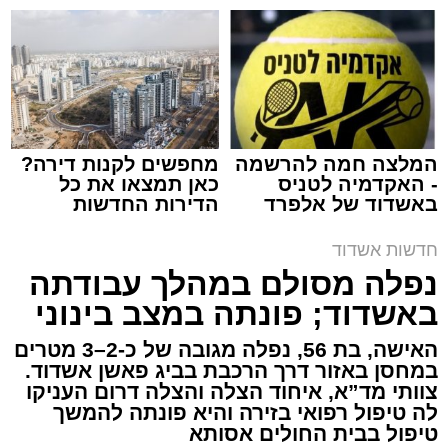
שמגישים הצעה לדירה
שמגיע לכם
באשדוד
צילום: דוברות איחוד הצלה
מערכת האתר / 15:39 07.08.26
המלצה חמה להרשמה
מחפשים לקנות דירה?
- האקדמיה לטניס
כאן תמצאו את כל
באשדוד של אלפרד
הדירות החדשות
תגים:
איחוד הצלה
,
אשדוד
,
הצלה
קריאולנסקי - לילדים
למכירה באשדוד >>>
חדשות אשדוד
אירוע דרמטי הסתיים בנס רפואי באשדוד, לאחר
נפלה מסולם במהלך עבודתה
שגבר בן 56 התמוטט בביתו שבאחד הרחובות
באשדוד; פונתה במצב בינוני
ברובע י"א בעיר, כתוצאה מאירוע פתאומי שגרם
להפסקת פעילות ליבו.
האישה, בת 56, נפלה מגובה של כ-2–3 מטרים
במחסן באזור דרך הרכבת בביג פאשן אשדוד.
צוותי מד”א, איחוד הצלה והצלה דרום העניקו
למקום הוזעקו מיד צוותי רפואה ומתנדבים של
לה טיפול רפואי בזירה והיא פונתה להמשך
ארגון "איחוד הצלה". החובשים והפרמדיקים
טיפול בבית החולים אסותא