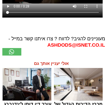
מעוניינים להגיב? לדווח ? צרו איתנו קשר במייל -
ASHDODS@ISNET.CO.IL
אולי יעניין אותך גם
מכרז הדירות הגדול של
עורך דין דותן לינדנברג