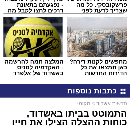
פרשקובסקי. כל מה
- נפגעתם בתאונת
שצריך לדעת לפני
דרכים לחצו לקבל מה
שמגישים הצעה לדירה
שמגיע לכם
באשדוד
מחפשים לקנות דירה?
המלצה חמה להרשמה
כאן תמצאו את כל
- האקדמיה לטניס
הדירות החדשות
באשדוד של אלפרד
למכירה באשדוד >>>
קריאולנסקי - לילדים
כתבות נוספות
חדשות אשדוד
>
מקומי
התמוטט בביתו באשדוד,
כוחות ההצלה הצילו את חייו