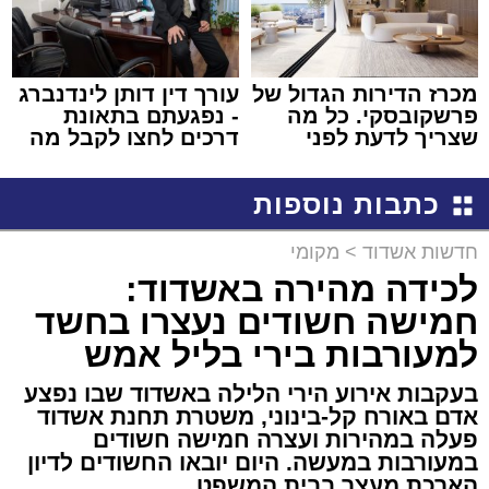
מכרז הדירות הגדול של
עורך דין דותן לינדנברג
פרשקובסקי. כל מה
- נפגעתם בתאונת
שצריך לדעת לפני
דרכים לחצו לקבל מה
שמגישים הצעה לדירה
שמגיע לכם
באשדוד
כתבות נוספות
חדשות אשדוד
>
מקומי
לכידה מהירה באשדוד:
חמישה חשודים נעצרו בחשד
למעורבות בירי בליל אמש
בעקבות אירוע הירי הלילה באשדוד שבו נפצע
אדם באורח קל-בינוני, משטרת תחנת אשדוד
פעלה במהירות ועצרה חמישה חשודים
במעורבות במעשה. היום יובאו החשודים לדיון
הארכת מעצר בבית המשפט