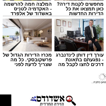
במה אחת אמן הרגש בנצי שטיין, הקומזיצר והיוצר
יצחק בן ארזה והזמר החסידי שמוליק קליין בליווי
מחפשים לקנות דירה?
המלצה חמה להרשמה
כאן תמצאו את כל
- האקדמיה לטניס
תזמורת מורחבת בניצוחו של מאסטרו דני אבידני.
הדירות החדשות
באשדוד של אלפרד
למכירה באשדוד >>>
קריאולנסקי - לילדים
צילום: שמחה חסיד הצלה דרום
מערכת האתר / 00:47 09.08.26
עורך דין דותן לינדנברג
מכרז הדירות הגדול של
- נפגעתם בתאונת
פרשקובסקי. כל מה
דרכים לחצו לקבל מה
שצריך לדעת לפני
שמגיע לכם
שמגישים הצעה לדירה
באשדוד
תגים:
אשדוד
,
ירי
טוען כתבה...
הערב נפתח בשירה אדירה תוך השתתפות פעילה
אירוע ירי חמור התרחש לפני שעה קלה ברובע ב'
של הקהל הרב ששר יחד עם האמנים שירי רגש
באשדוד, כתוצאה ממנו נפצע גבר כבן 30 באורח