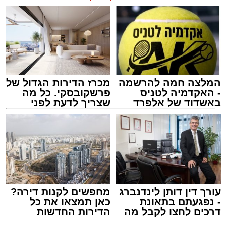
החשודים במעורבות בירי, והם נעצרו לחקירה
בתחנת המשטרה.
הפצוע פונה במהלך הלילה לקבלת טיפול רפואי
בבית החולים, כשמצבו מוגדר על ידי גורמי
הרפואה קל עד בינוני.
המלצה חמה להרשמה
מכרז הדירות הגדול של
- האקדמיה לטניס
פרשקובסקי. כל מה
באשדוד של אלפרד
שצריך לדעת לפני
המשטרה צפויה להביא היום את החמישה לדיון
זיץ המרכז למורשת
קריאולנסקי - לילדים
שמגישים הצעה לדירה
בבית המשפט השלום באשקלון, בבקשה להאריך
באשדוד
מנהל האתר / 08:55 09.08.26
את מעצרם בהתאם לצורכי החקירה.
מעוניינים להגיב? לדווח ? צרו איתנו קשר במייל -
ASHDODS@ISNET.CO.IL
עורך דין דותן לינדנברג
מחפשים לקנות דירה?
- נפגעתם בתאונת
כאן תמצאו את כל
תגים:
אבי אמסלם
,
המרכז למורשת
,
מהות
,
מני
דרכים לחצו לקבל מה
הדירות החדשות
אזולאי
שמגיע לכם
למכירה באשדוד >>>