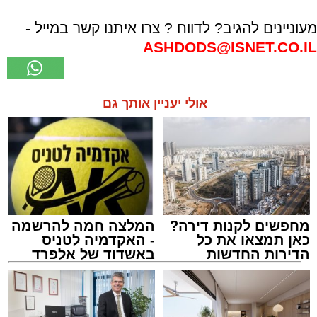
מעוניינים להגיב? לדווח ? צרו איתנו קשר במייל -
ASHDODS@ISNET.CO.IL
אולי יעניין אותך גם
מחפשים לקנות דירה?
המלצה חמה להרשמה
כאן תמצאו את כל
- האקדמיה לטניס
הדירות החדשות
באשדוד של אלפרד
למכירה באשדוד >>>
קריאולנסקי - לילדים