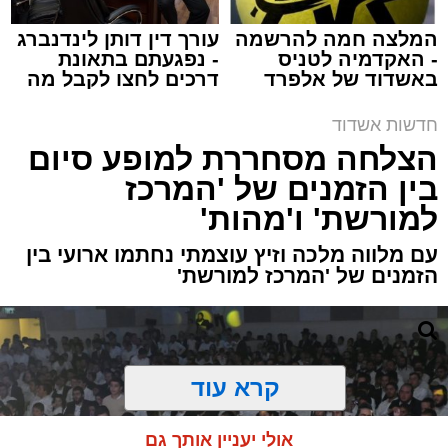
המלצה חמה להרשמה
עורך דין דותן לינדנברג
- האקדמיה לטניס
- נפגעתם בתאונת
באשדוד של אלפרד
דרכים לחצו לקבל מה
קריאולנסקי - לילדים
שמגיע לכם
תגים:
משטרה
,
אשדוד
,
ירי
חדשות אשדוד
הצלחה מסחררת למופע סיום
פעילות מהירה וממוקדת של שוטרי תחנת אשדוד
בין הזמנים של 'המרכז
הובילה הלילה למעצרם של חמישה חשודים
למורשת' ו'מהות'
במעורבות
באירוע ירי פלילי שהתרחש בעיר,
ושבמהלכו נפצע עבריין מוכר באורח קל עד בינוני.
עם מלווה מלכה וזיץ עוצמתי נחתמו ארועי בין
הזמנים של 'המרכז למורשת'
האירוע החל עם קבלת דיווח במוקד המשטרה על
שמיעת ירי באחד מרובעי העיר. כוחות משטרה
גדולים שהוזעקו למקום החלו מיד בסריקות
קרא עוד
ובאיסוף ממצאים זירת האירוע.
הודות לפעולות חקירה מואצות ומודיעין מהיר,
אולי יעניין אותך גם
איתרו השוטרים בתוך זמן קצר את חמשת