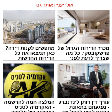
אולי יעניין אותך גם
מכרז הדירות הגדול של
מחפשים לקנות דירה?
פרשקובסקי. כל מה
כאן תמצאו את כל
שצריך לדעת לפני
הדירות החדשות
שמגישים הצעה לדירה
למכירה באשדוד >>>
באשדוד
עורך דין דותן לינדנברג
המלצה חמה להרשמה
- נפגעתם בתאונת
- האקדמיה לטניס