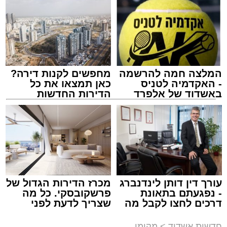
המלצה חמה להרשמה
מחפשים לקנות דירה?
- האקדמיה לטניס
כאן תמצאו את כל
באשדוד של אלפרד
הדירות החדשות
קריאולנסקי - לילדים
למכירה באשדוד >>>
צילום: דוברות המשטרה
מערכת האתר / 15:35 09.08.26
עורך דין דותן לינדנברג
מכרז הדירות הגדול של
- נפגעתם בתאונת
פרשקובסקי. כל מה
דרכים לחצו לקבל מה
שצריך לדעת לפני
שמגיע לכם
שמגישים הצעה לדירה
באשדוד
תגים:
משטרה
,
אשדוד
,
פשיטה
,
קזינו
חדשות אשדוד
>
מקומי