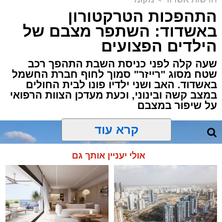
התהפכות הטרקטורון
פעילות יזומה של בלשי תחנת משטרת אשדוד
באשדוד: השתפר מצבם של
חשפה קזינו מחתרתי שפעל באחד המבנים בעיר.
הילדים הפצועים
הפשיטה התבצעה בעקבות מידע מודיעיני שהצביע
על פעילות בלתי חוקית המתקיימת במקום.
שעה קלה לפני כניסת השבת התהפך רכב
שטח מסוג "רייזר" סמוך לחוף חברת החשמל
באשדוד. האב ושני ילדיו פונו לבית החולים
עם הגעת הכוחות למבנה, דרשו השוטרים את
במצב קשה ובינוני, וכעת מעדכן הצוות הרפואי
פתיחת הדלתות, אך הנוכחים במקום בחרו
על שיפור במצבם
להתעלם וסירבו לאפשר לכוחות להיכנס. לנוכח
קרא עוד
הסירוב, נאלצו הבלשים לפרוץ את הדלת בכוח
כדי לחדור פנימה.
אולי יעניין אותך גם
בחיפוש שערכו השוטרים בתוך המתחם נתפסו
אמצעים רבים ששימשו להפעלת המשחקים, ובהם
28 חבילות קלפים ומזוודות עמוסות ז'יטונים.