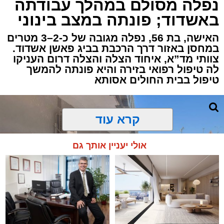
נפלה מסולם במהלך עבודתה
שגבר בן 56 התמוטט בביתו שבאחד הרחובות
באשדוד; פונתה במצב בינוני
ברובע י"א בעיר, כתוצאה מאירוע פתאומי שגרם
להפסקת פעילות ליבו.
האישה, בת 56, נפלה מגובה של כ-2–3 מטרים
במחסן באזור דרך הרכבת בביג פאשן אשדוד.
צוותי מד”א, איחוד הצלה והצלה דרום העניקו
למקום הוזעקו מיד צוותי רפואה ומתנדבים של
לה טיפול רפואי בזירה והיא פונתה להמשך
ארגון "איחוד הצלה". החובשים והפרמדיקים
טיפול בבית החולים אסותא
שהגיעו לזירה הבחינו כי הגבר ללא דופק וללא
הכרה, ופתחו מיידית בפעולות החייאה מתקדמות,
הכוללות עיסויי לב ושימוש במפעם (דפיברילטור).
קרא עוד
בזכות התושייה והפעילות המהירה והמקצועית של
אולי יעניין אותך גם
הצוותים בשטח, ליבו של הגבר שב לפעום.
לאחר ייצוב מצבו הראשוני, הוא פונה באמבולנס
לבית חולים להמשך קבלת טיפול רפואי כשמצבו
מוגדר יציב.