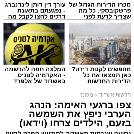
מכרז הדירות הגדול של
עורך דין דותן לינדנברג
מעוניינים להגיב? לדווח ? צרו איתנו קשר במייל -
פרשקובסקי. כל מה
- נפגעתם בתאונת
ASHDODS@ISNET.CO.IL
שצריך לדעת לפני
דרכים לחצו לקבל מה
שמגישים הצעה לדירה
שמגיע לכם
באשדוד
צילום: דוברות איחוד הצלה
עופר אשטוקר / 15:32 07.08.26
מחפשים לקנות דירה?
המלצה חמה להרשמה
כאן תמצאו את כל
- האקדמיה לטניס
הדירות החדשות
באשדוד של אלפרד
תגים:
תאונת עבודה באשדוד
למכירה באשדוד >>>
קריאולנסקי - לילדים
חדשות אשדוד
>
מקומי
עובדת בת 56 נפצעה היום (שישי) באורח בינוני
צפו ברגעי האימה: הנהג
לאחר שנפלה מסולם במהלך עבודתה במחסן
הערבי ניפץ את השמשה
באזור דרך הרכבת, מתחם ביג פאשן באשדוד.
בזעם, הילדים צרחו (וידאו)
כוחות ההצלה הוזעקו למקום בעקבות דיווח על
נסיעה שגרתית מאשדוד למודיעין הפכה לסיוט