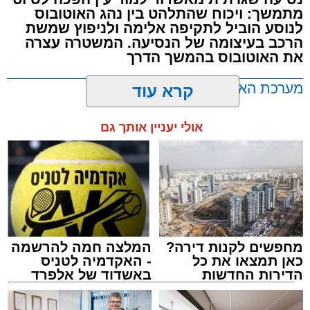
נפילה מגובה במהלך העבודה. עם הגעתם מצאו
מתמשך: ויכוח שהתלהט בין נהג האוטובוס
את האישה בהכרה מלאה, כשהיא סובלת מחבלות
לנוסע הוביל לתקיפה אלימה ולניפוץ שמשת
הרכב בעיצומה של הנסיעה. המשטרה עצרה
במספר אזורים בגופה לאחר שנפלה מגובה של
את האוטובוס בהמשך הדרך
כ-2 עד 3 מטרים.
מערכת האתר / 11:35 07.08.26
קרא עוד
רפאל אוקנין, כונן הצלה דרום, סיפר: “כשהגעתי
למקום הבחנתי בעובדת כשהיא בהכרה מלאה
אולי יעניין אותך גם
וסובלת מחבלות מרובות בגופה לאחר שנפלה
במהלך עבודתה. יחד עם צוותי מד”א הענקנו לה
טיפול רפואי ראשוני והיא פונתה בניידת טיפול
נמרץ לחדר הטראומה במרכז הרפואי אסותא
תגים:
אוטובוס
,
אשדוד
,
ערבי
באשדוד כשהיא במצב בינוני ויציב.”
מחפשים לקנות דירה?
המלצה חמה להרשמה
כאן תמצאו את כל
- האקדמיה לטניס
הדירות החדשות
באשדוד של אלפרד
למכירה באשדוד >>>
קריאולנסקי - לילדים