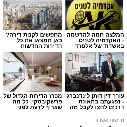
המלצה חמה להרשמה
מחפשים לקנות דירה?
- האקדמיה לטניס
כאן תמצאו את כל
באשדוד של אלפרד
הדירות החדשות
קריאולנסקי - לילדים
למכירה באשדוד >>>
צילום: דוברות איחוד הצלה
מערכת האתר / 15:39 07.08.26
עורך דין דותן לינדנברג
מכרז הדירות הגדול של
- נפגעתם בתאונת
פרשקובסקי. כל מה
דרכים לחצו לקבל מה
שצריך לדעת לפני
תגים:
איחוד הצלה
,
אשדוד
,
הצלה
שמגיע לכם
שמגישים הצעה לדירה
באשדוד
חדשות אשדוד
אירוע דרמטי הסתיים בנס רפואי באשדוד, לאחר