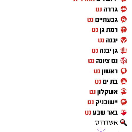
מעוניינים להגיב? לדווח ? צרו איתנו קשר במייל -
ASHDODS@ISNET.CO.IL