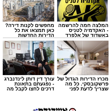
המלצה חמה להרשמה
מחפשים לקנות דירה?
- האקדמיה לטניס
כאן תמצאו את כל
באשדוד של אלפרד
הדירות החדשות
קריאולנסקי - לילדים
למכירה באשדוד >>>
צילום: דוברות איחוד הצלה
מערכת האתר / 15:39 07.08.26
מכרז הדירות הגדול של
עורך דין דותן לינדנברג
פרשקובסקי. כל מה
- נפגעתם בתאונת
שצריך לדעת לפני
דרכים לחצו לקבל מה
תגים:
איחוד הצלה
,
אשדוד
,
הצלה
שמגישים הצעה לדירה
שמגיע לכם
באשדוד
אירוע דרמטי הסתיים בנס רפואי באשדוד, לאחר
שגבר בן 56 התמוטט בביתו שבאחד הרחובות