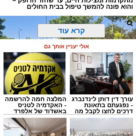
מתקדמות ומצילות חיים, עד שחזר הדופק –
והוא פונה להמשך טיפול בבית החולים
קרא עוד
אולי יעניין אותך גם
עורך דין דותן לינדנברג
המלצה חמה להרשמה
- נפגעתם בתאונת
- האקדמיה לטניס
דרכים לחצו לקבל מה
באשדוד של אלפרד
שמגיע לכם
קריאולנסקי - לילדים
צילום: דוברות איחוד הצלה
מערכת האתר / 15:39 07.08.26