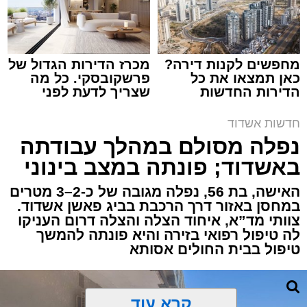
מחפשים לקנות דירה?
מכרז הדירות הגדול של
כאן תמצאו את כל
פרשקובסקי. כל מה
הדירות החדשות
שצריך לדעת לפני
תגים:
איחוד הצלה
,
אשדוד
,
הצלה
למכירה באשדוד >>>
שמגישים הצעה לדירה
באשדוד
חדשות אשדוד
אירוע דרמטי הסתיים בנס רפואי באשדוד, לאחר
נפלה מסולם במהלך עבודתה
שגבר בן 56 התמוטט בביתו שבאחד הרחובות
באשדוד; פונתה במצב בינוני
ברובע י"א בעיר, כתוצאה מאירוע פתאומי שגרם
להפסקת פעילות ליבו.
האישה, בת 56, נפלה מגובה של כ-2–3 מטרים
במחסן באזור דרך הרכבת בביג פאשן אשדוד.
צוותי מד”א, איחוד הצלה והצלה דרום העניקו
למקום הוזעקו מיד צוותי רפואה ומתנדבים של
לה טיפול רפואי בזירה והיא פונתה להמשך
ארגון "איחוד הצלה". החובשים והפרמדיקים
טיפול בבית החולים אסותא
שהגיעו לזירה הבחינו כי הגבר ללא דופק וללא
הכרה, ופתחו מיידית בפעולות החייאה מתקדמות,
הכוללות עיסויי לב ושימוש במפעם (דפיברילטור).
קרא עוד