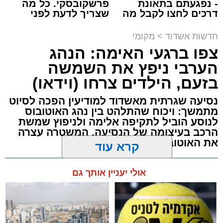
- נפגעתם בתאונת
פרשקובסקי. כל מה
דרכים לחצו לקבל מה
שצריך לדעת לפני
תגים:
תאונת עבודה באשדוד
שמגיע לכם
שמגישים הצעה לדירה
באשדוד
חדשות אשדוד
>
מקומי
עובדת בת 56 נפצעה היום (שישי) באורח בינוני
צפו ברגעי האימה: הנהג
לאחר שנפלה מסולם במהלך עבודתה במחסן
הערבי ניפץ את השמשה
באזור דרך הרכבת, מתחם ביג פאשן באשדוד.
בזעם, הילדים צרחו (וידאו)
כוחות ההצלה הוזעקו למקום בעקבות דיווח על
נסיעה שגרתית מאשדוד למודיעין הפכה לסיוט
נפילה מגובה במהלך העבודה. עם הגעתם מצאו
מתמשך: ויכוח שהתלהט בין נהג האוטובוס
לנוסע הוביל לתקיפה אלימה ולניפוץ שמשת
את האישה בהכרה מלאה, כשהיא סובלת מחבלות
הרכב בעיצומה של הנסיעה. המשטרה עצרה
במספר אזורים בגופה לאחר שנפלה מגובה של
את האוטובוס בהמשך הדרך
כ-2 עד 3 מטרים.
מערכת האתר / 11:35 07.08.26
קרא עוד
רפאל אוקנין, כונן הצלה דרום, סיפר: “כשהגעתי
למקום הבחנתי בעובדת כשהיא בהכרה מלאה
אולי יעניין אותך גם
וסובלת מחבלות מרובות בגופה לאחר שנפלה
במהלך עבודתה. יחד עם צוותי מד”א הענקנו לה