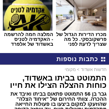
מכרז הדירות הגדול של
המלצה חמה להרשמה
פרשקובסקי. כל מה
- האקדמיה לטניס
שצריך לדעת לפני
באשדוד של אלפרד
שמגישים הצעה לדירה
קריאולנסקי - לילדים
באשדוד
כתבות נוספות
חדשות אשדוד
>
מקומי
התמוטט בביתו באשדוד,
כוחות ההצלה הצילו את חייו
גבר בן 56 התמוטט פתאום בביתו ואיבד את
ההכרה. צוותי החירום של "איחוד הצלה"
שהוזעקו למקום ביצעו בו פעולות החייאה