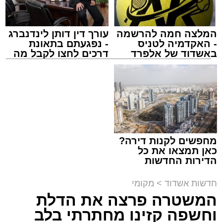
כצדדים שלישיים.
המלצה חמה להרשמה
עורך דין דותן לינדנברג
- האקדמיה לטניס
- נפגעתם בתאונת
באשדוד של אלפרד
דרכים לחצו לקבל מה
קריאולנסקי - לילדים
שמגיע לכם
משטרת התנועה
עופר אשטוקר / 20:14 09.08.26
מחפשים לקנות דירה?
כאן תמצאו את כל
הדירות החדשות
על פי הנטען בתביעה, בשתי תקופות – מדצמבר
למכירה באשדוד >>>
2018 ועד ינואר 2019, ושוב מסוף ינואר ועד סמוך
חדשות אשדוד
>
מקומי
לתחילת אפריל 2019 – הוזרמו קולחים ממאגר
המשטרה פרצה את הדלת
תימורים לנחל האלה, ומשם זרמו לנחל לכיש
תגים:
מצלמות מהירות
,
עדכון סף האכיפה
וחשפה קזינו מחתרתי בלב