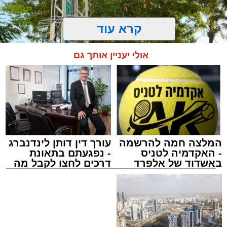
קרא עוד
אולי יעניין אותך גם
המלצה חמה להרשמה
עורך דין דותן לינדנברג
- האקדמיה לטניס
- נפגעתם בתאונת
התרמת דם. מדא
באשדוד של אלפרד
דרכים לחצו לקבל מה
מנהל האתר / 21:31 09.08.26
קריאולנסקי - לילדים
שמגיע לכם