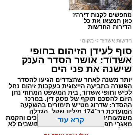
תגים:
מד"א
,
התרמת דם
מחפשים לקנות דירה?
כאן תמצאו את כל
150 את חניות הרכבים ליד ה'שטיבלעך' קהל
הדירות החדשות
למכירה באשדוד >>>
חסידים באשדוד החליפו בערבו של יום חמישי
חדשות אשדוד
>
מקומי
האחרון שורה של ניידות התרמת דם של בנק הדם
סוף לעידן הזיהום בחופי
במגן דוד אדום שהגיעו לערב התרמה מיוחד
אשדוד: אושר הסדר הענק
שנערך על ידי סניף אשדוד - גן יבנה בהצלה דרום.
שישנה את פני הים
בעמדות ההתרמה שנפתחו על המדרכה קיבלו את
יותר משנה לאחר שהצדדים הגיעו להסדר
פני התורמים והתורמות מתנדבי הצלה דרום
הפשרה בתביעה הייצוגית בעקבות זיהום נחל
מסניף אשדוד - גן יבנה אשר סייעו להם במילוי
לכיש וחופי אשדוד, בית המשפט המחוזי נתן
הטפסים והכווינו אותם אל ניידות ההתרמה שחנו
היום להסכם תוקף של פסק דין. במרכז
ההסדר: שדרוג מט"ש תימורים בהשקעה
לאורך הכביש.
המוערכת בכ־174 מיליון שקל, הגדלה
משמעותית של יכולת הטיפול בשפכים והקמת
קרא עוד
ההתרמה בוצעה כולה בהפרדה מלאה כאשר מגן
מאגרי תפעול וחירום. הגולשים והתושבים לא
דוד אדום בישראל מציב כמות גדולה של רכבי
יקבלו פיצוי כספי ישיר – אך ההסדר נועד