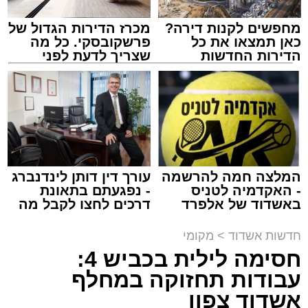
מחפשים לקנות דירה?
מכרז הדירות הגדול של
כאן תמצאו את כל
פרשקובסקי. כל מה
הדירות החדשות
שצריך לדעת לפני
למכירה באשדוד >>>
שמגישים הצעה לדירה
מעגלים
באשדוד
מנהל האתר / 20:31 06.08.26
המלצה חמה להרשמה
עורך דין דותן לינדנברג
- האקדמיה לטניס
- נפגעתם בתאונת
תגים:
הגרי"ב שרייבר
,
מעגלים
באשדוד של אלפרד
דרכים לחצו לקבל מה
קריאולנסקי - לילדים
שמגיע לכם
ארוע שטרם היה כמותו: בשבוע הבא ביום ג'
חדשות אשדוד
>
מקומי
יתכנסו המוני בחורי הישיבות שטרם החלו את זמן
חסימה לילית בכביש 4:
'אלול', והם יזכו לשמוע את גדולי הדור, מרן הגרי"ב
עבודות תחזוקה במחלף
שרייבר שליט"א והגאון רבי ישאי טולידנו שליט"א,
אשדוד צפון
שבשעה נדירה של קורת רוח ישתפו את שומעיהם