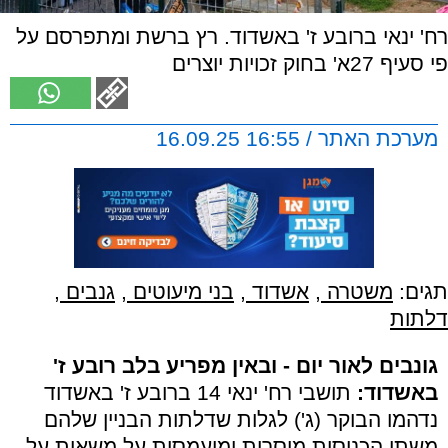
רח' ינאי ברובע ז' באשדוד. רץ ברשת ומתפרסם על
פי סעיף 27א' בחוק זכויות יוצרים
מערכת האתר / 16:55 16.09.25
תגים:
משטרה
,
אשדוד
,
בני מיעוטים
,
גנבים
,
דלתות
גונבים לאור יום - ובאין מפריע בלב רובע ז'
באשדוד:
תושבי רח' ינאי 14 ברובע ז' באשדוד
נדהמו הבוקר (ג') לגלות שדלתות הבניין שלהם
משתי הכניסות מוסרות ומועמסות על משאית על