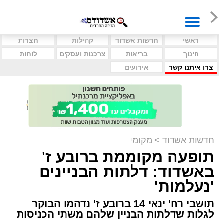
ראשי
חדשות אשדוד
קהילות
חצרות
חינוך
בריאות
צרכנות ועסקים
לוחות
צרו איתנו קשר
אירועים
חדשות אשדוד
>
מקומי
תופעה מקוממת ברובע ז'
באשדוד: דלתות הבניינים
'נעלמות'
תושבי רח' ינאי 14 ברובע ז' נדהמו הבוקר
לגלות שדלתות הבניין שלהם משתי הכניסות