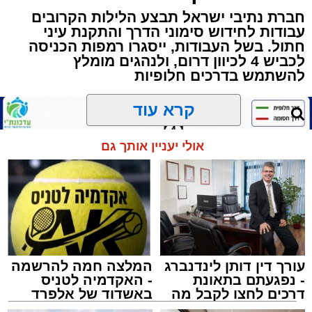
חברת נתיבי ישראל תבצע הלילות הקרובים
באשר ראו וקיבלו בבתי הוריהם, הגאון רבי פנחס
עבודות לחידוש סימוני הדרך והתקנת עיני
שרייבר זצ"ל והגאון רבי ניסים טולידנו זצ"ל, כאשר
חתול. בשל העבודות, ייסגרו רמפות הכניסה
מטרתם של הדברים שישמעו היא לעורר הלבבות
לכביש 4 לכיוון דרום, ולנהגים מומלץ
ולהחדיר אהבת אמת לתורה.
להשתמש בדרכים חלופיות
הארוע, במסגרת ארועי 'מעגלים', יתקיים בבית
קרא עוד
הכנסת 'חניכי הישיבות' רובע ג', ביום שלישי הקרוב
בשעה 21.00
אולי יעניין אותך גם
לאחר הארוע יתקיים רב שיח וכן פלפול תלמודי
בריתחא דאורייתא בעומקא דשמעתתא.
עורך דין דותן לינדנברג
המלצה חמה להרשמה
- נפגעתם בתאונת
- האקדמיה לטניס
דרכים לחצו לקבל מה
באשדוד של אלפרד
שמגיע לכם
קריאולנסקי - לילדים