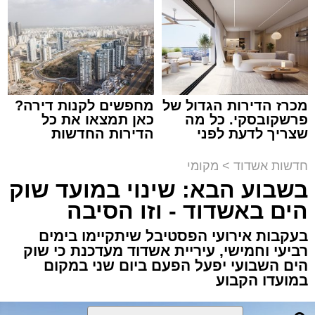
נתיבי ישראל
מערכת האתר / 18:19 06.08.26
מכרז הדירות הגדול של
מחפשים לקנות דירה?
פרשקובסקי. כל מה
כאן תמצאו את כל
שצריך לדעת לפני
הדירות החדשות
מעוניינים להגיב? לדווח ? צרו איתנו קשר במייל -
שמגישים הצעה לדירה
למכירה באשדוד >>>
ASHDODS@ISNET.CO.IL
באשדוד
תגים:
אשדוד
,
נתיבי ישראל
חדשות אשדוד
>
מקומי
בשבוע הבא: שינוי במועד שוק
חברת "נתיבי ישראל" הודיעה על ביצוע עבודות
הים באשדוד - וזו הסיבה
תחזוקה ליליות במחלף אשדוד צפון שיימשכו
בעקבות אירועי הפסטיבל שיתקיימו בימים
במשך שני לילות, בימים ראשון ושני, ה-9 וה-10
רביעי וחמישי, עיריית אשדוד מעדכנת כי שוק
באוגוסט 2026, בין השעות 23:00 בלילה ועד
הים השבועי יפעל הפעם ביום שני במקום
05:00 בבוקר למחרת.
במועדו הקבוע
העבודות מבוצעות כחלק מפעולות שוטפות
לחידוש סימוני הדרך והתקנת עיני חתול, במטרה