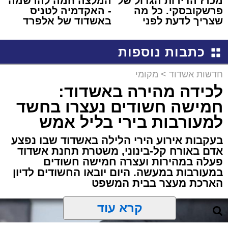
מכרז הדירות הגדול של
המלצה חמה להרשמה
פרשקובסקי. כל מה
- האקדמיה לטניס
שצריך לדעת לפני
באשדוד של אלפרד
שמגישים הצעה לדירה
קריאולנסקי - לילדים
באשדוד
כתבות נוספות
חדשות אשדוד
>
מקומי
לכידה מהירה באשדוד:
חמישה חשודים נעצרו בחשד
למעורבות בירי בליל אמש
בעקבות אירוע הירי הלילה באשדוד שבו נפצע
אדם באורח קל-בינוני, משטרת תחנת אשדוד
פעלה במהירות ועצרה חמישה חשודים
במעורבות במעשה. היום יובאו החשודים לדיון
הארכת מעצר בבית המשפט
קרא עוד