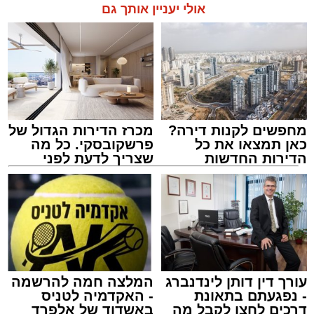
אולי יעניין אותך גם
מחפשים לקנות דירה?
מכרז הדירות הגדול של
כאן תמצאו את כל
פרשקובסקי. כל מה
הדירות החדשות
שצריך לדעת לפני
למכירה באשדוד >>>
שמגישים הצעה לדירה
באשדוד
ארכיון משטרה
מערכת האתר / 09:43 09.08.26
עורך דין דותן לינדנברג
המלצה חמה להרשמה
- נפגעתם בתאונת
- האקדמיה לטניס
דרכים לחצו לקבל מה
באשדוד של אלפרד