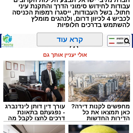
באשר ראו וקיבלו בבתי הוריהם, הגאון רבי פנחס
עבודות לחידוש סימוני הדרך והתקנת עיני
שרייבר זצ"ל והגאון רבי ניסים טולידנו זצ"ל, כאשר
חתול. בשל העבודות, ייסגרו רמפות הכניסה
מטרתם של הדברים שישמעו היא לעורר הלבבות
לכביש 4 לכיוון דרום, ולנהגים מומלץ
ולהחדיר אהבת אמת לתורה.
להשתמש בדרכים חלופיות
הארוע, במסגרת ארועי 'מעגלים', יתקיים בבית
קרא עוד
הכנסת 'חניכי הישיבות' רובע ג', ביום שלישי הקרוב
בשעה 21.00
אולי יעניין אותך גם
לאחר הארוע יתקיים רב שיח וכן פלפול תלמודי
בריתחא דאורייתא בעומקא דשמעתתא.
מחפשים לקנות דירה?
עורך דין דותן לינדנברג
כאן תמצאו את כל
- נפגעתם בתאונת
הדירות החדשות
דרכים לחצו לקבל מה
למכירה באשדוד >>>
שמגיע לכם