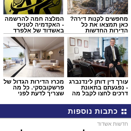
מחפשים לקנות דירה?
המלצה חמה להרשמה
כאן תמצאו את כל
- האקדמיה לטניס
הדירות החדשות
באשדוד של אלפרד
למכירה באשדוד >>>
קריאולנסקי - לילדים
עורך דין דותן לינדנברג
מכרז הדירות הגדול של
- נפגעתם בתאונת
פרשקובסקי. כל מה
דרכים לחצו לקבל מה
שצריך לדעת לפני
שמגיע לכם
שמגישים הצעה לדירה
באשדוד
כתבות נוספות
חדשות אשדוד