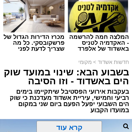
נתיבי ישראל
מערכת האתר / 18:19 06.08.26
המלצה חמה להרשמה
מכרז הדירות הגדול של
- האקדמיה לטניס
פרשקובסקי. כל מה
באשדוד של אלפרד
שצריך לדעת לפני
מעוניינים להגיב? לדווח ? צרו איתנו קשר במייל -
קריאולנסקי - לילדים
שמגישים הצעה לדירה
ASHDODS@ISNET.CO.IL
באשדוד
תגים:
אשדוד
,
נתיבי ישראל
חדשות אשדוד
>
מקומי
בשבוע הבא: שינוי במועד שוק
חברת "נתיבי ישראל" הודיעה על ביצוע עבודות
הים באשדוד - וזו הסיבה
תחזוקה ליליות במחלף אשדוד צפון שיימשכו
בעקבות אירועי הפסטיבל שיתקיימו בימים
במשך שני לילות, בימים ראשון ושני, ה-9 וה-10
רביעי וחמישי, עיריית אשדוד מעדכנת כי שוק
באוגוסט 2026, בין השעות 23:00 בלילה ועד
הים השבועי יפעל הפעם ביום שני במקום
05:00 בבוקר למחרת.
במועדו הקבוע
העבודות מבוצעות כחלק מפעולות שוטפות
לחידוש סימוני הדרך והתקנת עיני חתול, במטרה
לשפר את בטיחות הנסיעה עבור כלל משתמשי