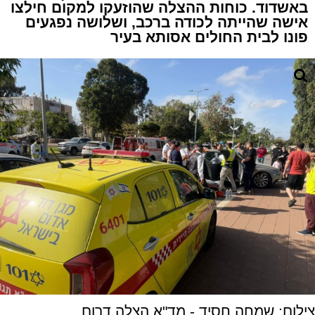
באשדוד. כוחות ההצלה שהוזעקו למקום חילצו
אישה שהייתה לכודה ברכב, ושלושה נפגעים
פונו לבית החולים אסותא בעיר
צילום: שמחה חסיד - מד"א הצלה דרום