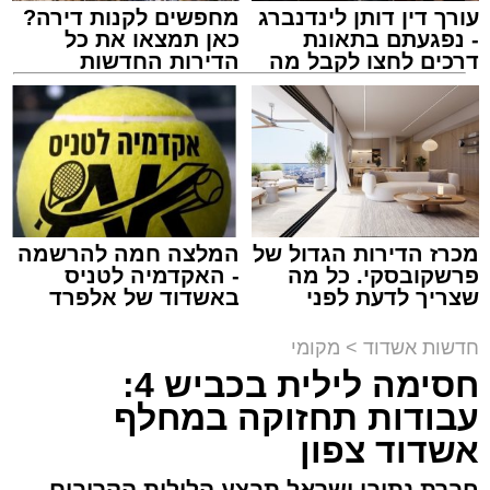
עורך דין דותן לינדנברג
מחפשים לקנות דירה?
- נפגעתם בתאונת
כאן תמצאו את כל
דרכים לחצו לקבל מה
הדירות החדשות
שמגיע לכם
למכירה באשדוד >>>
מעגלים
מנהל האתר / 20:31 06.08.26
מכרז הדירות הגדול של
המלצה חמה להרשמה
פרשקובסקי. כל מה
- האקדמיה לטניס
תגים:
הגרי"ב שרייבר
,
מעגלים
שצריך לדעת לפני
באשדוד של אלפרד
שמגישים הצעה לדירה
קריאולנסקי - לילדים
באשדוד
ארוע שטרם היה כמותו: בשבוע הבא ביום ג'
חדשות אשדוד
>
מקומי
יתכנסו המוני בחורי הישיבות שטרם החלו את זמן
חסימה לילית בכביש 4:
'אלול', והם יזכו לשמוע את גדולי הדור, מרן הגרי"ב
עבודות תחזוקה במחלף
שרייבר שליט"א והגאון רבי ישאי טולידנו שליט"א,
אשדוד צפון
שבשעה נדירה של קורת רוח ישתפו את שומעיהם
חברת נתיבי ישראל תבצע הלילות הקרובים