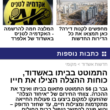
מחפשים לקנות דירה?
המלצה חמה להרשמה
כאן תמצאו את כל
- האקדמיה לטניס
הדירות החדשות
באשדוד של אלפרד
למכירה באשדוד >>>
קריאולנסקי - לילדים
כתבות נוספות
חדשות אשדוד
>
מקומי
התמוטט בביתו באשדוד,
כוחות ההצלה הצילו את חייו
גבר בן 56 התמוטט פתאום בביתו ואיבד את
ההכרה. צוותי החירום של "איחוד הצלה"
שהוזעקו למקום ביצעו בו פעולות החייאה
מתקדמות ומצילות חיים, עד שחזר הדופק –
והוא פונה להמשך טיפול בבית החולים