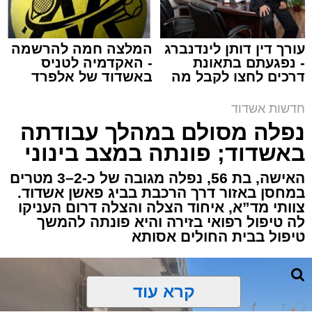
עורך דין דותן לינדנברג
המלצה חמה להרשמה
- נפגעתם בתאונת
- האקדמיה לטניס
דרכים לחצו לקבל מה
באשדוד של אלפרד
תגים:
איחוד הצלה
,
אשדוד
,
הצלה
שמגיע לכם
קריאולנסקי - לילדים
חדשות אשדוד
אירוע דרמטי הסתיים בנס רפואי באשדוד, לאחר
נפלה מסולם במהלך עבודתה
שגבר בן 56 התמוטט בביתו שבאחד הרחובות
באשדוד; פונתה במצב בינוני
ברובע י"א בעיר, כתוצאה מאירוע פתאומי שגרם
להפסקת פעילות ליבו.
האישה, בת 56, נפלה מגובה של כ-2–3 מטרים
במחסן באזור דרך הרכבת בביג פאשן אשדוד.
צוותי מד”א, איחוד הצלה והצלה דרום העניקו
למקום הוזעקו מיד צוותי רפואה ומתנדבים של
לה טיפול רפואי בזירה והיא פונתה להמשך
ארגון "איחוד הצלה". החובשים והפרמדיקים
טיפול בבית החולים אסותא
שהגיעו לזירה הבחינו כי הגבר ללא דופק וללא
הכרה, ופתחו מיידית בפעולות החייאה מתקדמות,
הכוללות עיסויי לב ושימוש במפעם (דפיברילטור).
קרא עוד