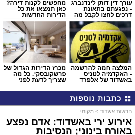
עורך דין דותן לינדנברג
מחפשים לקנות דירה?
- נפגעתם בתאונת
כאן תמצאו את כל
דרכים לחצו לקבל מה
הדירות החדשות
שמגיע לכם
למכירה באשדוד >>>
המלצה חמה להרשמה
מכרז הדירות הגדול של
- האקדמיה לטניס
פרשקובסקי. כל מה
באשדוד של אלפרד
שצריך לדעת לפני
קריאולנסקי - לילדים
שמגישים הצעה לדירה
באשדוד
כתבות נוספות
חדשות אשדוד
>
מקומי
אירוע ירי באשדוד: אדם נפצע
באורח בינוני; הנסיבות