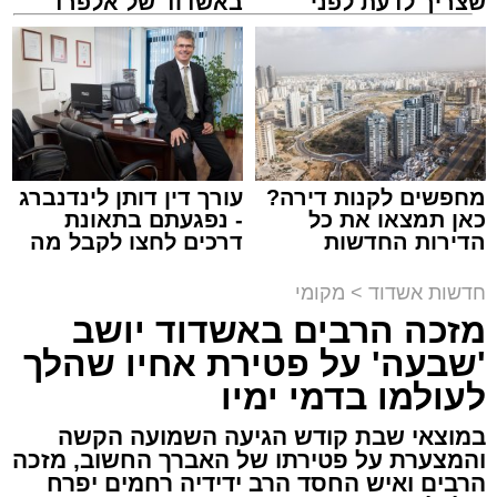
שצריך לדעת לפני
באשדוד של אלפרד
שמגישים הצעה לדירה
קריאולנסקי - לילדים
באשדוד
צילום: שמחה חסיד הצלה דרום
מערכת האתר / 00:47 09.08.26
מחפשים לקנות דירה?
עורך דין דותן לינדנברג
כאן תמצאו את כל
- נפגעתם בתאונת
הדירות החדשות
דרכים לחצו לקבל מה
למכירה באשדוד >>>
שמגיע לכם
תגים:
אשדוד
,
ירי
חדשות אשדוד
>
מקומי
מזכה הרבים באשדוד יושב
אירוע ירי חמור התרחש לפני שעה קלה ברובע ב'
'שבעה' על פטירת אחיו שהלך
באשדוד, כתוצאה ממנו נפצע גבר כבן 30 באורח
לעולמו בדמי ימיו
בינוני.
במוצאי שבת קודש הגיעה השמועה הקשה
והמצערת על פטירתו של האברך החשוב, מזכה
כוחות ההצלה ומד"א יחד עם מתנדבי "הצלה
הרבים ואיש החסד הרב ידידיה רחמים יפרח
דרום" ו"איחוד הצלה" הוזעקו לזירה בעקבות דיווח