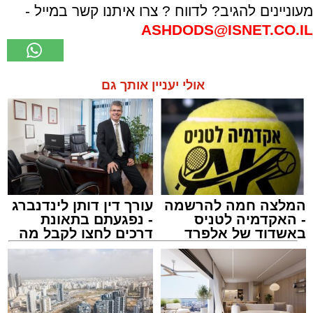
מעוניינים להגיב? לדווח ? צרו איתנו קשר במייל -
ASHDODS@ISNET.CO.IL
אולי יעניין אותך גם
המלצה חמה להרשמה
עורך דין דותן לינדנברג
- האקדמיה לטניס
- נפגעתם בתאונת
באשדוד של אלפרד
דרכים לחצו לקבל מה
קריאולנסקי - לילדים
שמגיע לכם