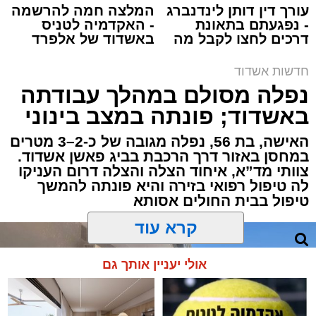
עורך דין דותן לינדנברג
המלצה חמה להרשמה
- נפגעתם בתאונת
- האקדמיה לטניס
דרכים לחצו לקבל מה
באשדוד של אלפרד
תגים:
איחוד הצלה
,
אשדוד
,
הצלה
שמגיע לכם
קריאולנסקי - לילדים
חדשות אשדוד
אירוע דרמטי הסתיים בנס רפואי באשדוד, לאחר
נפלה מסולם במהלך עבודתה
שגבר בן 56 התמוטט בביתו שבאחד הרחובות
באשדוד; פונתה במצב בינוני
ברובע י"א בעיר, כתוצאה מאירוע פתאומי שגרם
להפסקת פעילות ליבו.
האישה, בת 56, נפלה מגובה של כ-2–3 מטרים
במחסן באזור דרך הרכבת בביג פאשן אשדוד.
צוותי מד”א, איחוד הצלה והצלה דרום העניקו
למקום הוזעקו מיד צוותי רפואה ומתנדבים של
לה טיפול רפואי בזירה והיא פונתה להמשך
ארגון "איחוד הצלה". החובשים והפרמדיקים
טיפול בבית החולים אסותא
שהגיעו לזירה הבחינו כי הגבר ללא דופק וללא
הכרה, ופתחו מיידית בפעולות החייאה מתקדמות,
הכוללות עיסויי לב ושימוש במפעם (דפיברילטור).
קרא עוד
בזכות התושייה והפעילות המהירה והמקצועית של
אולי יעניין אותך גם
הצוותים בשטח, ליבו של הגבר שב לפעום.