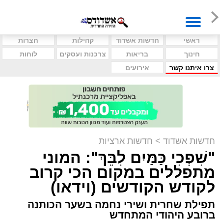
ראשי
חדשות אשדוד
קהילות
חצרות
חינוך
בריאות
צרכנות ועסקים
לוחות
צרו איתנו קשר
אירועים
חדשות אשדוד
>
חדשות ארציות
"שִׁפְכִי כַּמַּיִם לִבֵּךְ": המוני
מתפללים במקום הכי קרוב
לקודש הקודשים (וידאו)
תפילת שחרית ושירי נחמה בשער הכותנה
ברובע היהודי המתחדש