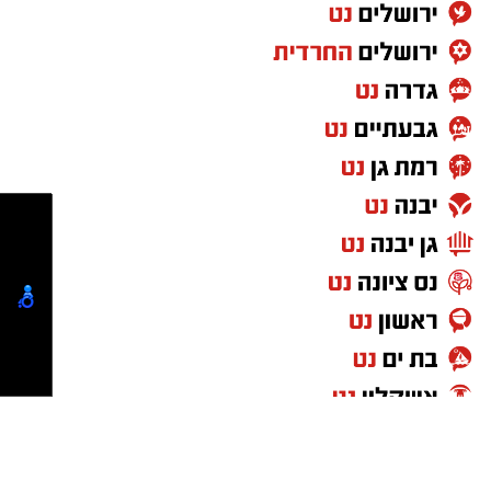
גם צוותי איחוד הצלה העניקו טיפול רפואי בזירה.
החובשים יעקב מזוז, אליעזר בן דוד ויוסי ברנשטיין
מסרו כי האישה נפלה מסולם תוך כדי עבודתה
במחסן, ולאחר טיפול ראשוני פונתה להמשך טיפול
בבית החולים כשמצבה מוגדר בינוני.