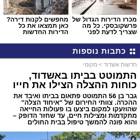
מכרז הדירות הגדול של
מחפשים לקנות דירה?
פרשקובסקי. כל מה
כאן תמצאו את כל
שצריך לדעת לפני
הדירות החדשות
שמגישים הצעה לדירה
למכירה באשדוד >>>
באשדוד
כתבות נוספות
חדשות אשדוד
>
מקומי
התמוטט בביתו באשדוד,
כוחות ההצלה הצילו את חייו
גבר בן 56 התמוטט פתאום בביתו ואיבד את
ההכרה. צוותי החירום של "איחוד הצלה"
שהוזעקו למקום ביצעו בו פעולות החייאה
מתקדמות ומצילות חיים, עד שחזר הדופק –
והוא פונה להמשך טיפול בבית החולים