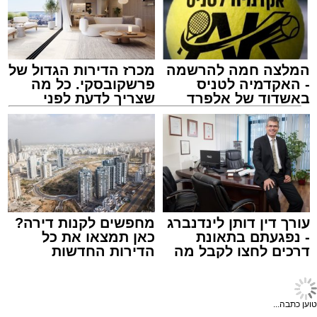
לאחר ייצוב מצבו הראשוני, הוא פונה באמבולנס
לבית חולים להמשך קבלת טיפול רפואי כשמצבו
מוגדר יציב.
המלצה חמה להרשמה
מכרז הדירות הגדול של
מעוניינים להגיב? לדווח ? צרו איתנו קשר במייל -
- האקדמיה לטניס
פרשקובסקי. כל מה
ASHDODS@ISNET.CO.IL
באשדוד של אלפרד
שצריך לדעת לפני
קריאולנסקי - לילדים
שמגישים הצעה לדירה
באשדוד
צילום: דוברות איחוד הצלה
עופר אשטוקר / 15:32 07.08.26
עורך דין דותן לינדנברג
מחפשים לקנות דירה?
- נפגעתם בתאונת
כאן תמצאו את כל
דרכים לחצו לקבל מה
הדירות החדשות
תגים:
תאונת עבודה באשדוד
שמגיע לכם
למכירה באשדוד >>>