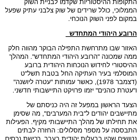
התקופות ההיסטוריות שקדמו לבניית השוק
הממלוכי, כולל שרידים של שוק צלבני עתיק שפעל
במקום לפני השוק הנוכחי.
הרובע היהודי המתחדש
האזור שבו מתרחשת התפילה הבוקר מהווה חלק
ממה שמכונה "הרובע היהודי המתחדש". המהלך
ההיסטורי לחידוש הנוכחות היהודית ברובע
המוסלמי בעיר העתיקה החל בטבת תשל"ט
(דצמבר 1978), כאשר עמותות "עטרה ליושנה"
ו"עטרת כוהנים" יזמו פרויקט התיישבותי חדשני.
הצעד הראשון במפעל זה היה כניסתם של
מתיישבים יהודים ל"בית המערבים", מה שסימן
את תחילתו של מהלך התיישבותי מקיף. הפעילות
התבססה על מספר מסלולים: החזרה לבתים
נטושים שהיו בבעלות יהודית בעבר, רכישת נכסים