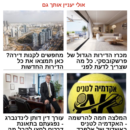
אולי יעניין אותך גם
מכרז הדירות הגדול של
מחפשים לקנות דירה?
פרשקובסקי. כל מה
כאן תמצאו את כל
שצריך לדעת לפני
הדירות החדשות
שמגישים הצעה לדירה
למכירה באשדוד >>>
באשדוד
צילום: דוברות איחוד הצלה
מערכת האתר / 15:39 07.08.26
המלצה חמה להרשמה
עורך דין דותן לינדנברג
- האקדמיה לטניס
- נפגעתם בתאונת
באשדוד של אלפרד
דרכים לחצו לקבל מה