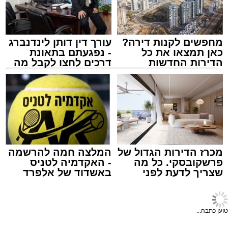
מוגדר יציב.
מחפשים לקנות דירה?
עורך דין דותן לינדנברג
מעוניינים להגיב? לדווח ? צרו איתנו קשר במייל -
כאן תמצאו את כל
- נפגעתם בתאונת
ASHDODS@ISNET.CO.IL
הדירות החדשות
דרכים לחצו לקבל מה
למכירה באשדוד >>>
שמגיע לכם
צילום: דוברות איחוד הצלה
עופר אשטוקר / 15:32 07.08.26
מכרז הדירות הגדול של
המלצה חמה להרשמה
פרשקובסקי. כל מה
- האקדמיה לטניס
שצריך לדעת לפני
באשדוד של אלפרד
תגים:
תאונת עבודה באשדוד
שמגישים הצעה לדירה
קריאולנסקי - לילדים
באשדוד
חדשות אשדוד
>
מקומי
עובדת בת 56 נפצעה היום (שישי) באורח בינוני
צפו ברגעי האימה: הנהג
לאחר שנפלה מסולם במהלך עבודתה במחסן