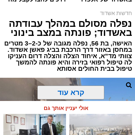
תגים:
איחוד הצלה
,
אשדוד
,
הצלה
קריאולנסקי - לילדים
שמגיע לכם
חדשות אשדוד
אירוע דרמטי הסתיים בנס רפואי באשדוד, לאחר
נפלה מסולם במהלך עבודתה
שגבר בן 56 התמוטט בביתו שבאחד הרחובות
באשדוד; פונתה במצב בינוני
ברובע י"א בעיר, כתוצאה מאירוע פתאומי שגרם
להפסקת פעילות ליבו.
האישה, בת 56, נפלה מגובה של כ-2–3 מטרים
במחסן באזור דרך הרכבת בביג פאשן אשדוד.
צוותי מד”א, איחוד הצלה והצלה דרום העניקו
למקום הוזעקו מיד צוותי רפואה ומתנדבים של
לה טיפול רפואי בזירה והיא פונתה להמשך
ארגון "איחוד הצלה". החובשים והפרמדיקים
טיפול בבית החולים אסותא
שהגיעו לזירה הבחינו כי הגבר ללא דופק וללא
הכרה, ופתחו מיידית בפעולות החייאה מתקדמות,
הכוללות עיסויי לב ושימוש במפעם (דפיברילטור).
קרא עוד
בזכות התושייה והפעילות המהירה והמקצועית של
אולי יעניין אותך גם
הצוותים בשטח, ליבו של הגבר שב לפעום.
לאחר ייצוב מצבו הראשוני, הוא פונה באמבולנס
לבית חולים להמשך קבלת טיפול רפואי כשמצבו