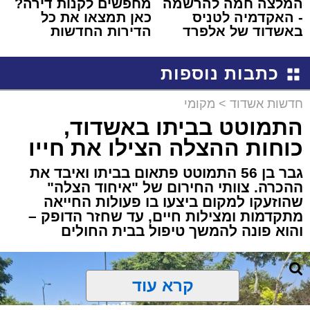
המלצה חמה להרשמה
מחפשים לקנות דירה?
- האקדמיה לטניס
כאן תמצאו את כל
באשדוד של אלפרד
הדירות החדשות
קריאולנסקי - לילדים
למכירה באשדוד >>>
כתבות נוספות
חדשות אשדוד
>
מקומי
התמוטט בביתו באשדוד,
כוחות ההצלה הצילו את חייו
גבר בן 56 התמוטט פתאום בביתו ואיבד את
ההכרה. צוותי החירום של "איחוד הצלה"
שהוזעקו למקום ביצעו בו פעולות החייאה
מתקדמות ומצילות חיים, עד שחזר הדופק –
והוא פונה להמשך טיפול בבית החולים
קרא עוד