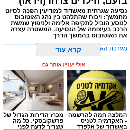
בזעם, הילדים צרחו (וידאו)
נסיעה שגרתית מאשדוד למודיעין הפכה לסיוט
מתמשך: ויכוח שהתלהט בין נהג האוטובוס
לנוסע הוביל לתקיפה אלימה ולניפוץ שמשת
הרכב בעיצומה של הנסיעה. המשטרה עצרה
את האוטובוס בהמשך הדרך
מערכת האתר / 11:35 07.08.26
קרא עוד
אולי יעניין אותך גם
תגים:
אוטובוס
,
אשדוד
,
ערבי
המלצה חמה להרשמה
מכרז הדירות הגדול של
- האקדמיה לטניס
פרשקובסקי. כל מה
באשדוד של אלפרד
שצריך לדעת לפני