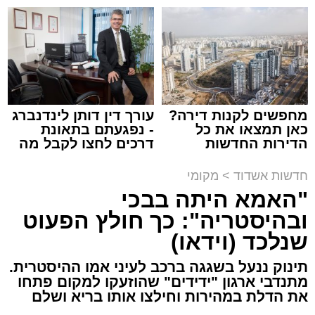
קריאולנסקי - לילדים
שמגישים הצעה לדירה
באשדוד
אירוע חמור ומפחיד התרחש בקו 881 בנסיעה
מאשדוד למודיעין, לאחר שוויכוח מילוליות בין הנהג
לאחד הנוסעים הידרדר במהירות לאלימות קשה
שזרעה פאניקה רבה בקרב הנוסעים. הסיפור
מחפשים לקנות דירה?
עורך דין דותן לינדנברג
והתיעוד פורסמו לראשונה בקבוצות חמ"ל אשדוד.
כאן תמצאו את כל
- נפגעתם בתאונת
הדירות החדשות
דרכים לחצו לקבל מה
למכירה באשדוד >>>
שמגיע לכם
על פי העדויות מהשטח, הנהג, שהתעצבן במהלך
חדשות אשדוד
>
מקומי
הנסיעה על אחד הנוסעים, איבד שליטה ובצעד
"האמא היתה בבכי
דרמטי ואלים ניפץ את שמשת האוטובוס.
המעשה האלים גרם להתרסקות זכוכיות ולרגעים
ובהיסטריה": כך חולץ הפעוט
של אימה בתוך כלי הרכב. ילדים רבים ונוסעים
שנלכד (וידאו)
אחרים שהיו על האוטובוס לקו בטראומה, פרצו
תינוק ננעל בשגגה ברכב לעיני אמו ההיסטרית.
בבכי היסטרי ונאלצו לחוות רגעים של חרדה
מתנדבי ארגון "ידידים" שהוזעקו למקום פתחו
עמוקה בעיצומה של הנסיעה בכביש.
את הדלת במהירות וחילצו אותו בריא ושלם