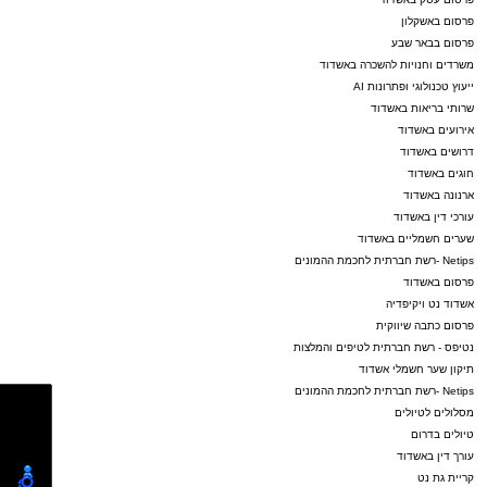
פרסום באשקלון
פרסום בבאר שבע
משרדים וחנויות להשכרה באשדוד
ייעוץ טכנולוגי ופתרונות AI
שרותי בריאות באשדוד
אירועים באשדוד
דרושים באשדוד
חוגים באשדוד
ארנונה באשדוד
עורכי דין באשדוד
שערים חשמליים באשדוד
Netips -רשת חברתית לחכמת ההמונים
פרסום באשדוד
אשדוד נט ויקיפדיה
פרסום כתבה שיווקית
נטיפס - רשת חברתית לטיפים והמלצות
תיקון שער חשמלי אשדוד
Netips -רשת חברתית לחכמת ההמונים
מסלולים לטיולים
טיולים בדרום
עורך דין באשדוד
קריית גת נט