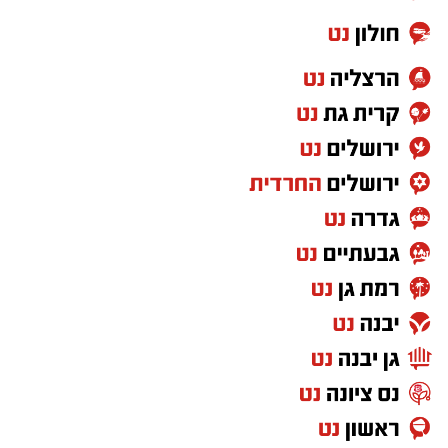
נשמעו קריאות התרגשות גדולות של הנוכחים.
האם הודתה לי בהתרגשות ואמרה 'איזה כיף שיש
את ידידים'. אין תחושה מספקת וממלאת מזו".
בעקבות האירוע, בארגון "ידידים" שבים ופונים
להורים בקריאה חד-משמעית להקפיד לשאת
עליהם את מפתח הרכב בכל רגע נתון ולא
להשאירו בידי ילדים קטנים ללא השגחה. במקרה
חירום של נעילת רכב, יש ליצור קשר מיידי עם
מוקד ידידים בטלפון
1230
(ללא כוכבית).
מעוניינים להגיב? לדווח ? צרו איתנו קשר במייל -
ASHDODS@ISNET.CO.IL