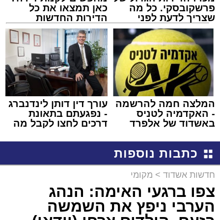
פרשקובסקי. כל מה
כאן תמצאו את כל
שצריך לדעת לפני
הדירות החדשות
שמגישים הצעה לדירה
למכירה באשדוד >>>
באשדוד
המלצה חמה להרשמה
עורך דין דותן לינדנברג
- האקדמיה לטניס
- נפגעתם בתאונת
באשדוד של אלפרד
דרכים לחצו לקבל מה
קריאולנסקי - לילדים
שמגיע לכם
כתבות נוספות
חדשות אשדוד
>
מקומי
צפו ברגעי האימה: הנהג
הערבי ניפץ את השמשה