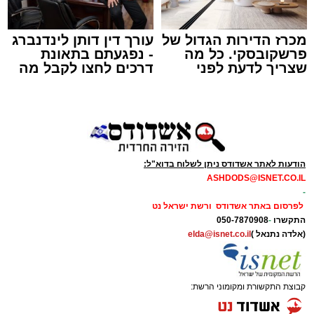
כ"ט בנובמבר באשקלון.
מישאל שי לוי, מוקדן ידידים שקיבל את השיחה,
מכרז הדירות הגדול של
עורך דין דותן לינדנברג
פרשקובסקי. כל מה
- נפגעתם בתאונת
הזניק מיד כוחות לסיוע. דניאל ברכה, מתנדב
שצריך לדעת לפני
דרכים לחצו לקבל מה
יחידת האופנועים, יחד עם מאיר אבוקרט, מתנדב
שמגישים הצעה לדירה
שמגיע לכם
הסניף המקומי, נענו לקריאה והגיעו לזירה בתוך זמן
באשדוד
קצר. בעזרת ציוד ייעודי שברשותם, פעלו השניים
במיומנות ובמהירות, וחלצו את התינוק בשלום
וללא שנגרם נזק לכלי הרכב.
הודעות לאתר אשדודס ניתן לשלוח בדוא"ל:
ASHDODS@ISNET.CO.IL
דניאל ברכה סיפר על רגעי הדרמה: "בזמן
-
שחילקתי עלונים בבית הכנסת, קיבלתי את קריאת
לפרסום באתר אשדודס ורשת ישראל נט
התקשרו
-
050-7870908
החירום. יצאתי מיד למקום ופגשתי באמא שהייתה
(אלדה נתנאל )
elda@isnet.co.il
בבכי ובהיסטריה מכך שבנה ננעל מול עיניה, בזמן
שעוברי אורח מסביב ניסו להרגיע אותה. בפעולות
חילוץ מהירות בחשכה, הצלחתי להוציא את
קבוצת התקשורת ומקומוני הרשת:
התינוק הקטן בשלום. כשדלת הרכב נפתחה,