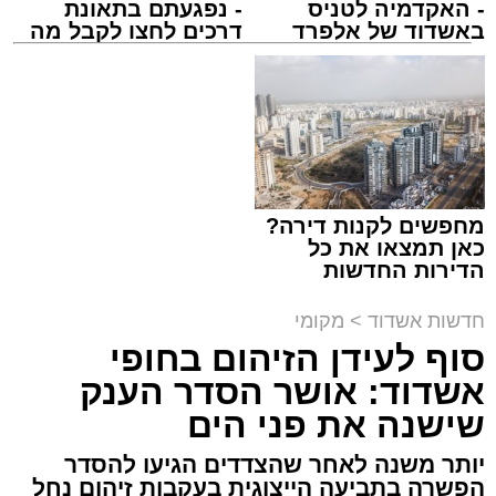
- האקדמיה לטניס
- נפגעתם בתאונת
התרמת דם. מדא
באשדוד של אלפרד
דרכים לחצו לקבל מה
מנהל האתר / 21:31 09.08.26
קריאולנסקי - לילדים
שמגיע לכם
תגים:
מד"א
,
התרמת דם
מחפשים לקנות דירה?
כאן תמצאו את כל
150 את חניות הרכבים ליד ה'שטיבלעך' קהל
הדירות החדשות
למכירה באשדוד >>>
חסידים באשדוד החליפו בערבו של יום חמישי
חדשות אשדוד
>
מקומי
האחרון שורה של ניידות התרמת דם של בנק הדם
סוף לעידן הזיהום בחופי
במגן דוד אדום שהגיעו לערב התרמה מיוחד
אשדוד: אושר הסדר הענק
שנערך על ידי סניף אשדוד - גן יבנה בהצלה דרום.
שישנה את פני הים
בעמדות ההתרמה שנפתחו על המדרכה קיבלו את
יותר משנה לאחר שהצדדים הגיעו להסדר
פני התורמים והתורמות מתנדבי הצלה דרום
הפשרה בתביעה הייצוגית בעקבות זיהום נחל